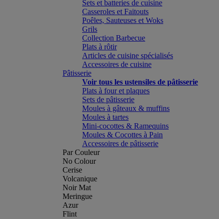
Sets et batteries de cuisine
Casseroles et Faitouts
Poêles, Sauteuses et Woks
Grils
Collection Barbecue
Plats à rôtir
Articles de cuisine spécialisés
Accessoires de cuisine
Pâtisserie
Voir tous les ustensiles de pâtisserie
Plats à four et plaques
Sets de pâtisserie
Moules à gâteaux & muffins
Moules à tartes
Mini-cocottes & Ramequins
Moules & Cocottes à Pain
Accessoires de pâtisserie
Par Couleur
No Colour
Cerise
Volcanique
Noir Mat
Meringue
Azur
Flint