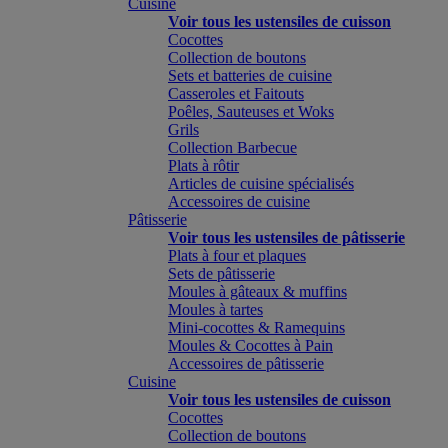
Cuisine
Voir tous les ustensiles de cuisson
Cocottes
Collection de boutons
Sets et batteries de cuisine
Casseroles et Faitouts
Poêles, Sauteuses et Woks
Grils
Collection Barbecue
Plats à rôtir
Articles de cuisine spécialisés
Accessoires de cuisine
Pâtisserie
Voir tous les ustensiles de pâtisserie
Plats à four et plaques
Sets de pâtisserie
Moules à gâteaux & muffins
Moules à tartes
Mini-cocottes & Ramequins
Moules & Cocottes à Pain
Accessoires de pâtisserie
Cuisine
Voir tous les ustensiles de cuisson
Cocottes
Collection de boutons