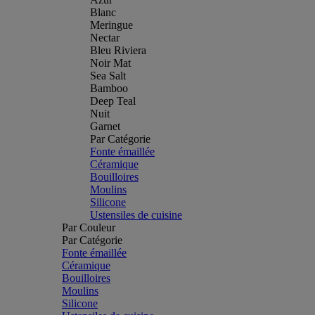
Blanc
Meringue
Nectar
Bleu Riviera
Noir Mat
Sea Salt
Bamboo
Deep Teal
Nuit
Garnet
Par Catégorie
Fonte émaillée
Céramique
Bouilloires
Moulins
Silicone
Ustensiles de cuisine
Par Couleur
Par Catégorie
Fonte émaillée
Céramique
Bouilloires
Moulins
Silicone