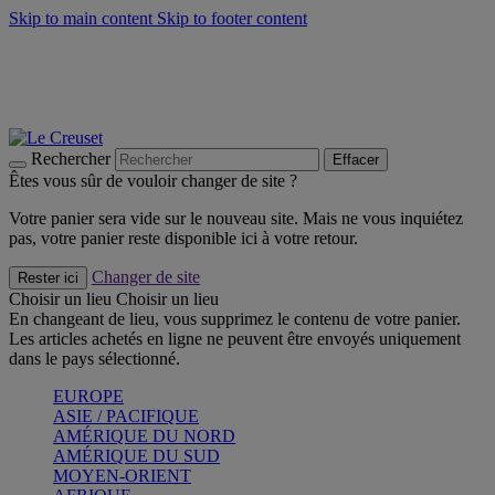
Skip to main content
Skip to footer content
Un set de 2 poignées en silicone offert* avec le code
"CADEAUPOIGNEES"
CRAQUEZ
Découvrez Les indispensables Le Creuset
CRAQUEZ
Découvrez la nouvelle couleur estivale de la gamme Nomade
CRAQUEZ
Rechercher
Effacer
Êtes vous sûr de vouloir changer de site ?
Votre panier sera vide sur le nouveau site. Mais ne vous inquiétez
pas, votre panier reste disponible ici à votre retour.
Changer de site
Rester ici
Choisir un lieu
Choisir un lieu
En changeant de lieu, vous supprimez le contenu de votre panier.
Les articles achetés en ligne ne peuvent être envoyés uniquement
dans le pays sélectionné.
EUROPE
ASIE / PACIFIQUE
AMÉRIQUE DU NORD
AMÉRIQUE DU SUD
MOYEN-ORIENT