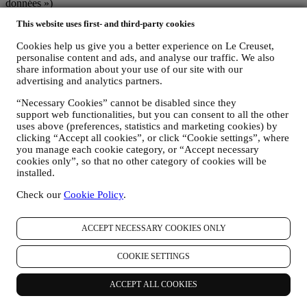
données »)
1. QUEL TYPE DE DONNEES RECUEILLONS-NOUS AUPRES DE
This website uses first- and third-party cookies
VOUS ET A QUEL MOMENT ?
Le terme « données personnelles » désigne toute information vous
Cookies help us give you a better experience on Le Creuset,
concernant qui nous permet de vous identifier, directement ou en
personalise content and ads, and analyse our traffic. We also
combinaison avec d’autres informations.
share information about your use of our site with our
Enfants : Ce site Web n'est pas destiné aux enfants et nous ne
advertising and analytics partners.
collectons pas sciemment de données relatives aux enfants.
Nous pouvons recueillir des données personnelles auprès de vous
“Necessary Cookies” cannot be disabled since they
lorsque vous utilisez notre site Web (le « site Web »), lorsque vous
support web functionalities, but you can consent to all the other
créez un compte Le Creuset, lorsque vous achetez un produit Le
uses above (preferences, statistics and marketing cookies) by
clicking “Accept all cookies”, or click “Cookie settings”, where
Creuset sur le site Web ou en boutique Signature et Outlet ou
you manage each cookie category, or “Accept necessary
lorsque vous vous abonnez à nos communications marketing. En
cookies only”, so that no other category of cookies will be
fonction de votre demande ou de votre consentement, les données
installed.
personnelles peuvent concerner :
Check our
Cookie Policy
.
le nom, le prénom, l'adresse électronique, la date de naissance
et autres coordonnées (adresse et numéro de téléphone), la
création d’un compte Le Creuset ou tout achat en tant
ACCEPT NECESSARY COOKIES ONLY
qu’utilisateur invité, ou l’abonnement à nos communications
marketing sur le site Web ou en magasin.
COOKIE SETTINGS
vos données d’achat, par exemple la date et l’heure d’achat,
les données de livraison, les données de produit et de
paiement, ainsi que les données nécessaires à la gestion de vos
ACCEPT ALL COOKIES
commandes.