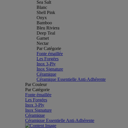
Sea Salt
Blanc
Shell Pink
Onyx
Bamboo
Bleu Riviera
Deep Teal
Garnet
Nectar
Par Catégorie
Fonte émaillée
Les Forgées
Inox 3-Ply
Inox Signature
Céramique
Céramique Essentielle Anti-Adhérente
Par Couleur
Par Catégorie
Fonte émaillée
Les Forgées
Inox 3-Ply
Inox Signature
Céramique
Céramique Essentielle Anti-Adhérente