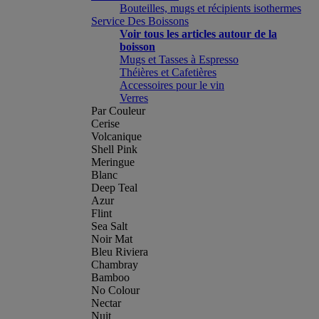
Bouteilles, mugs et récipients isothermes
Service Des Boissons
Voir tous les articles autour de la
boisson
Mugs et Tasses à Espresso
Théières et Cafetières
Accessoires pour le vin
Verres
Par Couleur
Cerise
Volcanique
Shell Pink
Meringue
Blanc
Deep Teal
Azur
Flint
Sea Salt
Noir Mat
Bleu Riviera
Chambray
Bamboo
No Colour
Nectar
Nuit