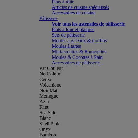
Plats à rôtir
Articles de cuisine spécialisés
Accessoires de cuisine
Pâtisserie
Voir tous les ustensiles de pâtisserie
Plats à four et plaques
Sets de pâtisserie
Moules à gâteaux & muffins
Moules à tartes
Mini-cocottes & Ramequins
Moules & Cocottes à Pain
Accessoires de pâtisserie
Par Couleur
No Colour
Cerise
Volcanique
Noir Mat
Meringue
Azur
Flint
Sea Salt
Blanc
Shell Pink
Onyx
Bamboo