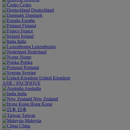
Česko
Deutschland
Danmark
España
Finland
France
Ireland
Italia
Luxembourg
Nederland
Norge
Polska
Portugal
Sverige
United Kingdom
ASIE / PACIFIQUE
Australia
India
New Zealand
Hong Kong
日本
Taiwan
Malaysia
China