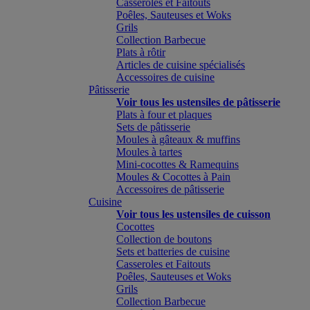
Casseroles et Faitouts
Poêles, Sauteuses et Woks
Grils
Collection Barbecue
Plats à rôtir
Articles de cuisine spécialisés
Accessoires de cuisine
Pâtisserie
Voir tous les ustensiles de pâtisserie
Plats à four et plaques
Sets de pâtisserie
Moules à gâteaux & muffins
Moules à tartes
Mini-cocottes & Ramequins
Moules & Cocottes à Pain
Accessoires de pâtisserie
Cuisine
Voir tous les ustensiles de cuisson
Cocottes
Collection de boutons
Sets et batteries de cuisine
Casseroles et Faitouts
Poêles, Sauteuses et Woks
Grils
Collection Barbecue