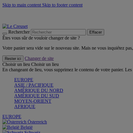
Skip to main content
Skip to footer content
Un set de 2 poignées en silicone offert* avec le code "CAD
Découvrez Les indispensables Le Creuset
CRAQUEZ
Découvrez la nouvelle couleur estivale de la gamme Nomade
CR
Rechercher
Effacer
Êtes vous sûr de vouloir changer de site ?
Votre panier sera vide sur le nouveau site. Mais ne vous inquiétez pas, 
Changer de site
Rester ici
Choisir un lieu
Choisir un lieu
En changeant de lieu, vous supprimez le contenu de votre panier. Les 
EUROPE
ASIE / PACIFIQUE
AMÉRIQUE DU NORD
AMÉRIQUE DU SUD
MOYEN-ORIENT
AFRIQUE
EUROPE
Österreich
België
Schweiz