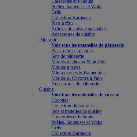
Casseroles et Faitouts
Poêles, Sauteuses et Woks
Grils
Collection Barbecue
Plats à rôtir
Articles de cuisine spécialisés
Accessoires de cuisine
Pâtisserie
Voir tous les ustensiles de pâtisserie
Plats à four et plaques
Sets de pâtisserie
Moules à gâteaux & muffins
Moules à tartes
Mini-cocottes & Ramequins
Moules & Cocottes à Pain
Accessoires de pâtisserie
Cuisine
Voir tous les ustensiles de cuisson
Cocottes
Collection de boutons
Sets et batteries de cuisine
Casseroles et Faitouts
Poêles, Sauteuses et Woks
Grils
Collection Barbecue