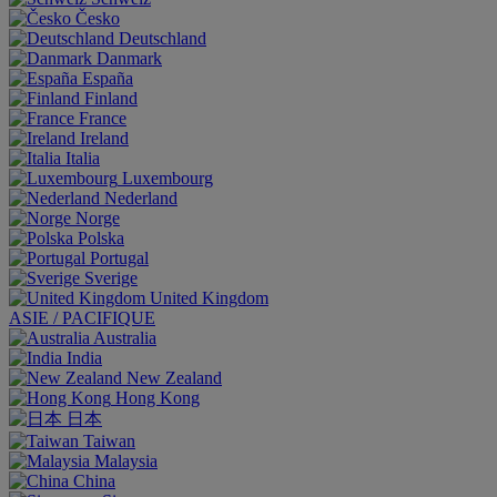
Česko
Deutschland
Danmark
España
Finland
France
Ireland
Italia
Luxembourg
Nederland
Norge
Polska
Portugal
Sverige
United Kingdom
ASIE / PACIFIQUE
Australia
India
New Zealand
Hong Kong
日本
Taiwan
Malaysia
China