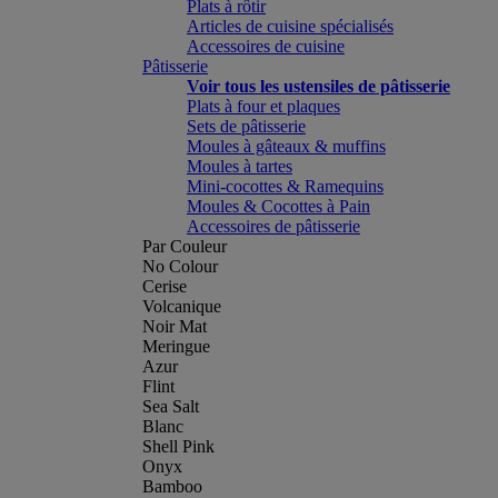
Plats à rôtir
Articles de cuisine spécialisés
Accessoires de cuisine
Pâtisserie
Voir tous les ustensiles de pâtisserie
Plats à four et plaques
Sets de pâtisserie
Moules à gâteaux & muffins
Moules à tartes
Mini-cocottes & Ramequins
Moules & Cocottes à Pain
Accessoires de pâtisserie
Par Couleur
No Colour
Cerise
Volcanique
Noir Mat
Meringue
Azur
Flint
Sea Salt
Blanc
Shell Pink
Onyx
Bamboo