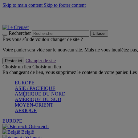
Skip to main content
Skip to footer content
Un set de 2 poignées en silicone offert* avec le code "CAD
Découvrez Les indispensables Le Creuset
CRAQUEZ
Découvrez la nouvelle couleur estivale de la gamme Nomade
CR
Rechercher
Effacer
Êtes vous sûr de vouloir changer de site ?
Votre panier sera vide sur le nouveau site. Mais ne vous inquiétez pas, 
Changer de site
Rester ici
Choisir un lieu
Choisir un lieu
En changeant de lieu, vous supprimez le contenu de votre panier. Les 
EUROPE
ASIE / PACIFIQUE
AMÉRIQUE DU NORD
AMÉRIQUE DU SUD
MOYEN-ORIENT
AFRIQUE
EUROPE
Österreich
België
Schweiz