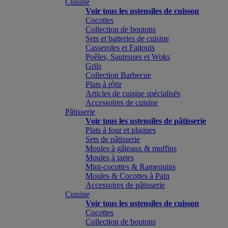
Cuisine
Voir tous les ustensiles de cuisson
Cocottes
Collection de boutons
Sets et batteries de cuisine
Casseroles et Faitouts
Poêles, Sauteuses et Woks
Grils
Collection Barbecue
Plats à rôtir
Articles de cuisine spécialisés
Accessoires de cuisine
Pâtisserie
Voir tous les ustensiles de pâtisserie
Plats à four et plaques
Sets de pâtisserie
Moules à gâteaux & muffins
Moules à tartes
Mini-cocottes & Ramequins
Moules & Cocottes à Pain
Accessoires de pâtisserie
Cuisine
Voir tous les ustensiles de cuisson
Cocottes
Collection de boutons