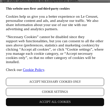
que votre désinscription soit complètement traitée.
Vos données sont sous votre contrôle
This website uses first- and third-party cookies
N'oubliez pas que vous avez le contrôle de vos données et que vous
pouvez gérer vos préférences à tout moment.
Cookies help us give you a better experience on Le Creuset,
Nous vous garantissons de ne jamais transmettre vos données à des
personalise content and ads, and analyse our traffic. We also
organisations tierces à des fins marketing sans votre autorisation.
share information about your use of our site with our
Pour toute information ou pour exercer vos droits en matière de
advertising and analytics partners.
protection de la vie privée, vous pouvez nous envoyer un courriel à
l'adresse
privacy@lecreuset.com
pour nous faire part de votre
“Necessary Cookies” cannot be disabled since they
problème et nous vous répondrons dans les meilleurs délais.
support web functionalities, but you can consent to all the other
uses above (preferences, statistics and marketing cookies) by
Avis Intégral de Protection des Données de Le Creuset
clicking “Accept all cookies”, or click “Cookie settings”, where
Le Creuset s’engage à protéger vos données personnelles et votre
you manage each cookie category, or “Accept necessary
cookies only”, so that no other category of cookies will be
vie privée. Le présent avis explique la façon dont nous recueillons et
installed.
traitons vos données personnelles, en toute conformité avec la
législation européenne sur la protection des données (y compris le
Check our
Cookie Policy
.
Règlement général sur la protection des données 2016/679 de l’UE)
et la loi sur la protection des données applicable dans votre pays,
territoire ou localisation (le « Droit applicable à la protection des
ACCEPT NECESSARY COOKIES ONLY
données »)
1. QUEL TYPE DE DONNEES RECUEILLONS-NOUS AUPRES DE
COOKIE SETTINGS
VOUS ET A QUEL MOMENT ?
Le terme « données personnelles » désigne toute information vous
concernant qui nous permet de vous identifier, directement ou en
ACCEPT ALL COOKIES
combinaison avec d’autres informations.