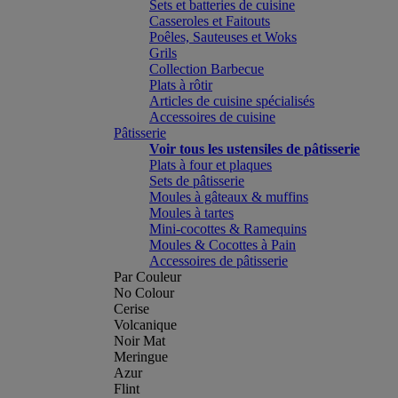
Sets et batteries de cuisine
Casseroles et Faitouts
Poêles, Sauteuses et Woks
Grils
Collection Barbecue
Plats à rôtir
Articles de cuisine spécialisés
Accessoires de cuisine
Pâtisserie
Voir tous les ustensiles de pâtisserie
Plats à four et plaques
Sets de pâtisserie
Moules à gâteaux & muffins
Moules à tartes
Mini-cocottes & Ramequins
Moules & Cocottes à Pain
Accessoires de pâtisserie
Par Couleur
No Colour
Cerise
Volcanique
Noir Mat
Meringue
Azur
Flint