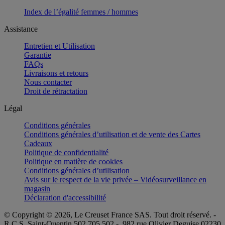
Index de l’égalité femmes / hommes
Assistance
Entretien et Utilisation
Garantie
FAQs
Livraisons et retours
Nous contacter
Droit de rétractation
Légal
Conditions générales
Conditions générales d’utilisation et de vente des Cartes
Cadeaux
Politique de confidentialité
Politique en matière de cookies
Conditions générales d’utilisation
Avis sur le respect de la vie privée – Vidéosurveillance en
magasin
Déclaration d'accessibilité
© Copyright © 2026, Le Creuset France SAS. Tout droit réservé. -
R.C.S. Saint-Quentin 502 705 502 - 982 rue Olivier Deguise 02230