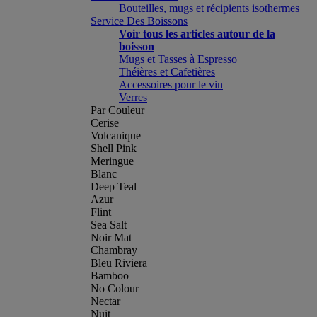
Bouteilles, mugs et récipients isothermes
Service Des Boissons
Voir tous les articles autour de la
boisson
Mugs et Tasses à Espresso
Théières et Cafetières
Accessoires pour le vin
Verres
Par Couleur
Cerise
Volcanique
Shell Pink
Meringue
Blanc
Deep Teal
Azur
Flint
Sea Salt
Noir Mat
Chambray
Bleu Riviera
Bamboo
No Colour
Nectar
Nuit