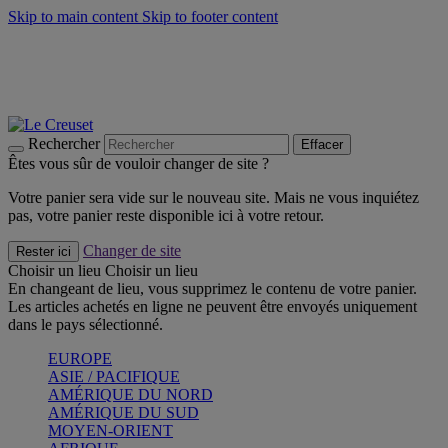
Skip to main content
Skip to footer content
Un set de 2 poignées en silicone offert* avec le code
"CADEAUPOIGNEES"
CRAQUEZ
Découvrez Les indispensables Le Creuset
CRAQUEZ
Découvrez la nouvelle couleur estivale de la gamme Nomade
CRAQUEZ
Rechercher
Effacer
Êtes vous sûr de vouloir changer de site ?
Votre panier sera vide sur le nouveau site. Mais ne vous inquiétez
pas, votre panier reste disponible ici à votre retour.
Changer de site
Rester ici
Choisir un lieu
Choisir un lieu
En changeant de lieu, vous supprimez le contenu de votre panier.
Les articles achetés en ligne ne peuvent être envoyés uniquement
dans le pays sélectionné.
EUROPE
ASIE / PACIFIQUE
AMÉRIQUE DU NORD
AMÉRIQUE DU SUD
MOYEN-ORIENT