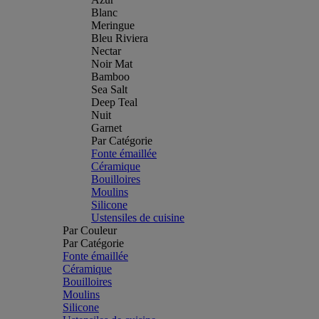
Blanc
Meringue
Bleu Riviera
Nectar
Noir Mat
Bamboo
Sea Salt
Deep Teal
Nuit
Garnet
Par Catégorie
Fonte émaillée
Céramique
Bouilloires
Moulins
Silicone
Ustensiles de cuisine
Par Couleur
Par Catégorie
Fonte émaillée
Céramique
Bouilloires
Moulins
Silicone