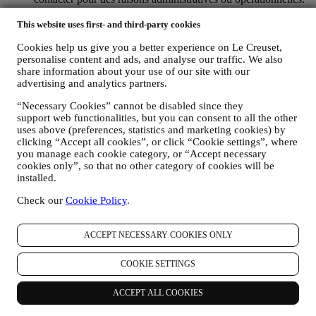
Par exemple, pour vous envoyer la confirmation de votre
achat. Nous utiliserons également vos données pour répondre
This website uses first- and third-party cookies
aux demandes que vous nous envoyez par l’intermédiaire de
Cookies help us give you a better experience on Le Creuset,
notre site Web ou d’autres canaux. Cette activité de traitement
personalise content and ads, and analyse our traffic. We also
se fonde sur l’exécution contractuelle de nos services de
share information about your use of our site with our
commerce en ligne. Nous pouvons traiter vos données en
advertising and analytics partners.
fonction de notre intérêt légitime (dûment équilibré avec vos
droits et libertés) pour vous envoyer des e-mails de suivi dans
“Necessary Cookies” cannot be disabled since they
le cas où vous auriez ajouté des articles dans votre panier sans
support web functionalities, but you can consent to all the other
finaliser votre achat en ligne. Si vous ne finalisez pas l'achat
uses above (preferences, statistics and marketing cookies) by
dans un certain délai, aucune autre communication de suivi ne
clicking “Accept all cookies”, or click “Cookie settings”, where
sera envoyée.
you manage each cookie category, or “Accept necessary
POUR VOUS INFORMER AU SUJET DES
cookies only”, so that no other category of cookies will be
NOUVEAUTES OU DES OFFRES SUR LES PRODUITS
installed.
LE CREUSET : Si vous y avez consenti (par exemple en
Check our
Cookie Policy
.
vous abonnant à notre bulletin d’information lorsque vous
créez un compte sur le site Web), nous vous enverrons des
communications publicitaires personnalisées et des nouvelles
ACCEPT NECESSARY COOKIES ONLY
sur les initiatives relatives au monde Le Creuset, aux filiales
du groupe et à ses affiliés et partenaires locaux également
COOKIE SETTINGS
selon vos préférences. Nous vous contacterons par courrier
électronique, par SMS ou par les réseaux sociaux, ainsi que
par des moyens automatisés. Ces communications porteront
ACCEPT ALL COOKIES
sur les produits Le Creuset ou sur les ouvertures de nouveaux