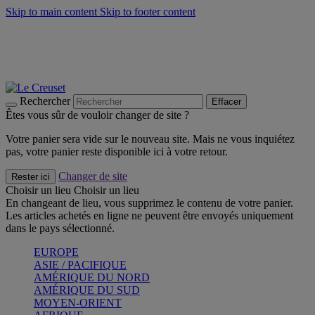
Skip to main content
Skip to footer content
Un set de 2 poignées en silicone offert* avec le code
"CADEAUPOIGNEES"
CRAQUEZ
Découvrez Les indispensables Le Creuset
CRAQUEZ
Découvrez la nouvelle couleur estivale de la gamme Nomade
CRAQUEZ
Rechercher
Effacer
Êtes vous sûr de vouloir changer de site ?
Votre panier sera vide sur le nouveau site. Mais ne vous inquiétez
pas, votre panier reste disponible ici à votre retour.
Changer de site
Rester ici
Choisir un lieu
Choisir un lieu
En changeant de lieu, vous supprimez le contenu de votre panier.
Les articles achetés en ligne ne peuvent être envoyés uniquement
dans le pays sélectionné.
EUROPE
ASIE / PACIFIQUE
AMÉRIQUE DU NORD
AMÉRIQUE DU SUD
MOYEN-ORIENT