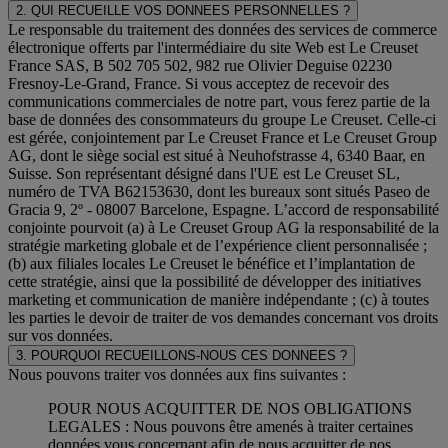
2. QUI RECUEILLE VOS DONNEES PERSONNELLES ?
Le responsable du traitement des données des services de commerce
électronique offerts par l'intermédiaire du site Web est Le Creuset
France SAS, B 502 705 502, 982 rue Olivier Deguise 02230
Fresnoy-Le-Grand, France. Si vous acceptez de recevoir des
communications commerciales de notre part, vous ferez partie de la
base de données des consommateurs du groupe Le Creuset. Celle-ci
est gérée, conjointement par Le Creuset France et Le Creuset Group
AG, dont le siège social est situé à Neuhofstrasse 4, 6340 Baar, en
Suisse. Son représentant désigné dans l'UE est Le Creuset SL,
numéro de TVA B62153630, dont les bureaux sont situés Paseo de
Gracia 9, 2º - 08007 Barcelone, Espagne. L’accord de responsabilité
conjointe pourvoit (a) à Le Creuset Group AG la responsabilité de la
stratégie marketing globale et de l’expérience client personnalisée ;
(b) aux filiales locales Le Creuset le bénéfice et l’implantation de
cette stratégie, ainsi que la possibilité de développer des initiatives
marketing et communication de manière indépendante ; (c) à toutes
les parties le devoir de traiter de vos demandes concernant vos droits
sur vos données.
3. POURQUOI RECUEILLONS-NOUS CES DONNEES ?
Nous pouvons traiter vos données aux fins suivantes :
POUR NOUS ACQUITTER DE NOS OBLIGATIONS
LEGALES : Nous pouvons être amenés à traiter certaines
données vous concernant afin de nous acquitter de nos