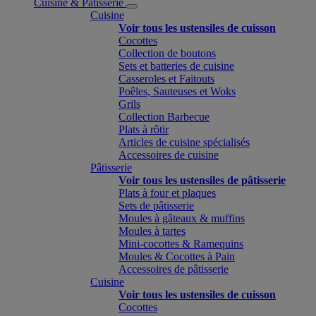
Cuisine & Pâtisserie
Cuisine
Voir tous les ustensiles de cuisson
Cocottes
Collection de boutons
Sets et batteries de cuisine
Casseroles et Faitouts
Poêles, Sauteuses et Woks
Grils
Collection Barbecue
Plats à rôtir
Articles de cuisine spécialisés
Accessoires de cuisine
Pâtisserie
Voir tous les ustensiles de pâtisserie
Plats à four et plaques
Sets de pâtisserie
Moules à gâteaux & muffins
Moules à tartes
Mini-cocottes & Ramequins
Moules & Cocottes à Pain
Accessoires de pâtisserie
Cuisine
Voir tous les ustensiles de cuisson
Cocottes