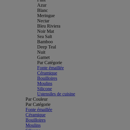
Azur
Blanc
Meringue
Nectar
Bleu Riviera
Noir Mat
Sea Salt
Bamboo
Deep Teal
Nuit
Garnet
Par Catégorie
Fonte émaillée
Céramique
Bouilloires
Moulins
Silicone
Ustensiles de cuisine
Par Couleur
Par Catégorie
Fonte émaillée
Céramique
Bouilloires
Moulins