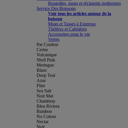
Bouteilles, mugs et récipients isothermes
Service Des Boissons
Voir tous les articles autour de la
boisson
Mugs et Tasses à Espresso
Théières et Cafetières
Accessoires pour le vin
Verres
Par Couleur
Cerise
Volcanique
Shell Pink
Meringue
Blanc
Deep Teal
Azur
Flint
Sea Salt
Noir Mat
Chambray
Bleu Riviera
Bamboo
No Colour
Nectar
Nuit