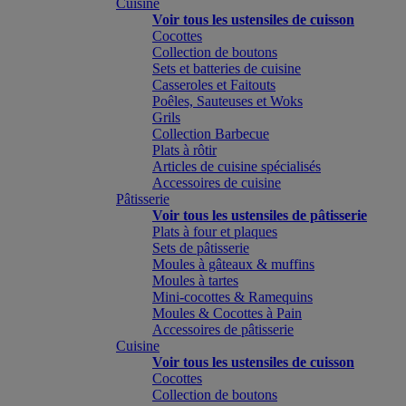
Cuisine
Voir tous les ustensiles de cuisson
Cocottes
Collection de boutons
Sets et batteries de cuisine
Casseroles et Faitouts
Poêles, Sauteuses et Woks
Grils
Collection Barbecue
Plats à rôtir
Articles de cuisine spécialisés
Accessoires de cuisine
Pâtisserie
Voir tous les ustensiles de pâtisserie
Plats à four et plaques
Sets de pâtisserie
Moules à gâteaux & muffins
Moules à tartes
Mini-cocottes & Ramequins
Moules & Cocottes à Pain
Accessoires de pâtisserie
Cuisine
Voir tous les ustensiles de cuisson
Cocottes
Collection de boutons