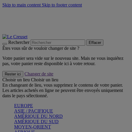
Skip to main content
Skip to footer content
Un set de 2 poignées en silicone offert* avec le code
"CADEAUPOIGNEES"
CRAQUEZ
Découvrez Les indispensables Le Creuset
CRAQUEZ
Découvrez la nouvelle couleur estivale de la gamme Nomade
CRAQUEZ
Rechercher
Effacer
Êtes vous sûr de vouloir changer de site ?
Votre panier sera vide sur le nouveau site. Mais ne vous inquiétez
pas, votre panier reste disponible ici à votre retour.
Changer de site
Rester ici
Choisir un lieu
Choisir un lieu
En changeant de lieu, vous supprimez le contenu de votre panier.
Les articles achetés en ligne ne peuvent être envoyés uniquement
dans le pays sélectionné.
EUROPE
ASIE / PACIFIQUE
AMÉRIQUE DU NORD
AMÉRIQUE DU SUD
MOYEN-ORIENT