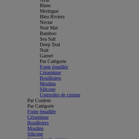
Blanc
Meringue
Bleu Riviera
Nectar
Noir Mat
Bamboo
Sea Salt
Deep Teal
Nuit
Garnet
Par Catégorie
Fonte émaillée
Céramique
Bouilloires
Moulins
Silicone
Ustensiles de cuisine
Par Couleur
Par Catégorie
Fonte émaillée
Céramique
Bouilloires
Moulins
Silicone