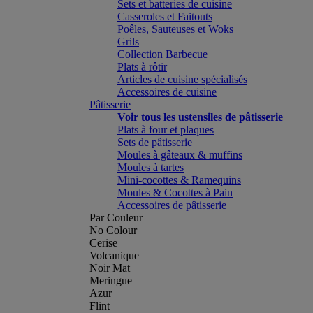
Sets et batteries de cuisine
Casseroles et Faitouts
Poêles, Sauteuses et Woks
Grils
Collection Barbecue
Plats à rôtir
Articles de cuisine spécialisés
Accessoires de cuisine
Pâtisserie
Voir tous les ustensiles de pâtisserie
Plats à four et plaques
Sets de pâtisserie
Moules à gâteaux & muffins
Moules à tartes
Mini-cocottes & Ramequins
Moules & Cocottes à Pain
Accessoires de pâtisserie
Par Couleur
No Colour
Cerise
Volcanique
Noir Mat
Meringue
Azur
Flint