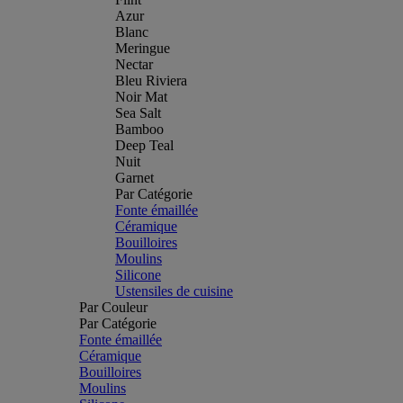
Azur
Blanc
Meringue
Nectar
Bleu Riviera
Noir Mat
Sea Salt
Bamboo
Deep Teal
Nuit
Garnet
Par Catégorie
Fonte émaillée
Céramique
Bouilloires
Moulins
Silicone
Ustensiles de cuisine
Par Couleur
Par Catégorie
Fonte émaillée
Céramique
Bouilloires
Moulins