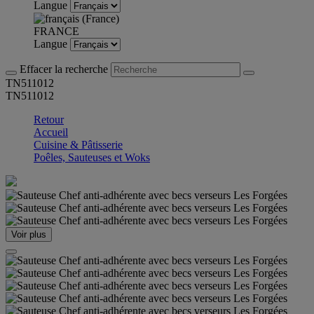
Langue
FRANCE
Langue
Effacer la recherche
TN511012
TN511012
Retour
Accueil
Cuisine & Pâtisserie
Poêles, Sauteuses et Woks
Voir plus