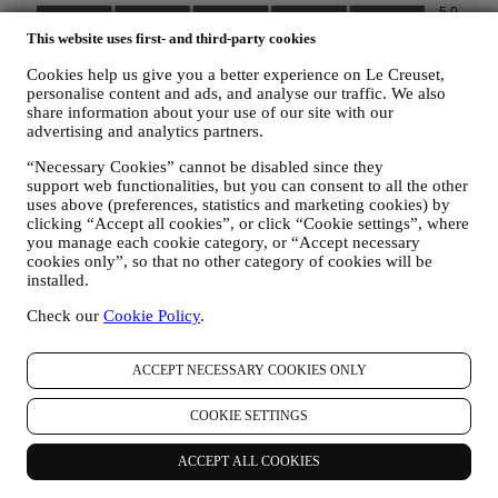
This website uses first- and third-party cookies
Cookies help us give you a better experience on Le Creuset,
personalise content and ads, and analyse our traffic. We also
share information about your use of our site with our
advertising and analytics partners.
Découvrez-en plus
“Necessary Cookies” cannot be disabled since they
support web functionalities, but you can consent to all the other
Vous êtes intéressé par des conseils utiles pour vos ustensiles de
uses above (preferences, statistics and marketing cookies) by
cuisine, trouver une inspiration colorée pour votre cuisine ou
clicking “Accept all cookies”, or click “Cookie settings”, where
explorer de nouvelles recettes ? Nous vous proposons une grande
you manage each cookie category, or “Accept necessary
variété de guides et d’articles pour vous inspirer. N’hésitez pas à
cookies only”, so that no other category of cookies will be
jeter un œil et à explorer !
installed.
Check our
Cookie Policy
.
Cuisiner avec la gamme Les Forgées
Testée. Fiable. Garantie à vie.
ACCEPT NECESSARY COOKIES ONLY
Comprendre la cuisson sur l'induction
Découvrez les meilleures casseroles et poêles pour vous.
COOKIE SETTINGS
Comment nettoyer notre gamme Les Forgées
ACCEPT ALL COOKIES
Profitez d'une facilité d'utilisation quotidienne et d'un nettoyage
rapide.