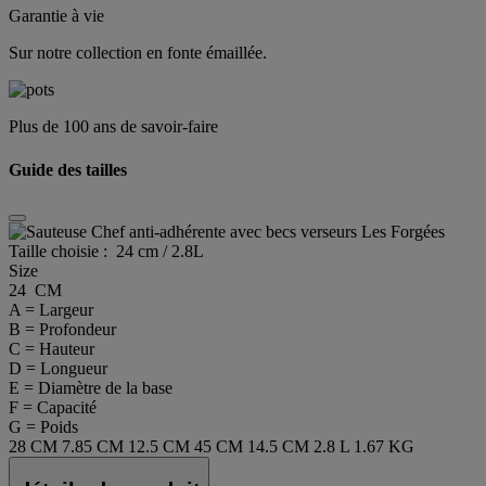
Garantie à vie
Sur notre collection en fonte émaillée.
Plus de 100 ans de savoir-faire
Guide des tailles
Taille choisie :
24 cm / 2.8L
Size
24 CM
A = Largeur
B = Profondeur
C = Hauteur
D = Longueur
E = Diamètre de la base
F = Capacité
G = Poids
28 CM
7.85 CM
12.5 CM
45 CM
14.5 CM
2.8 L
1.67 KG