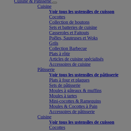
Cuisine & Pâtisserie
Cuisine
Voir tous les ustensiles de cuisson
Cocottes
Collection de boutons
Sets et batteries de cuisine
Casseroles et Faitouts
Poêles, Sauteuses et Woks
Grils
Collection Barbecue
Plats à rôtir
Articles de cuisine spécialisés
Accessoires de cuisine
Pâtisserie
Voir tous les ustensiles de pâtisserie
Plats à four et plaques
Sets de pâtisserie
Moules à gâteaux & muffins
Moules à tartes
Mini-cocottes & Ramequins
Moules & Cocottes à Pain
Accessoires de pâtisserie
Cuisine
Voir tous les ustensiles de cuisson
Cocottes