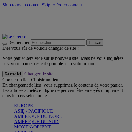
Skip to main content
Skip to footer content
Un set de 2 poignées en silicone offert* avec le code
"CADEAUPOIGNEES"
CRAQUEZ
Découvrez Les indispensables Le Creuset
CRAQUEZ
Découvrez la nouvelle couleur estivale de la gamme Nomade
CRAQUEZ
Rechercher
Effacer
Êtes vous sûr de vouloir changer de site ?
Votre panier sera vide sur le nouveau site. Mais ne vous inquiétez
pas, votre panier reste disponible ici à votre retour.
Changer de site
Rester ici
Choisir un lieu
Choisir un lieu
En changeant de lieu, vous supprimez le contenu de votre panier.
Les articles achetés en ligne ne peuvent être envoyés uniquement
dans le pays sélectionné.
EUROPE
ASIE / PACIFIQUE
AMÉRIQUE DU NORD
AMÉRIQUE DU SUD
MOYEN-ORIENT