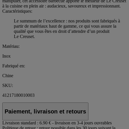
manipuler, cet accessoire barbecue apporte le meilleur de Le Creuset
à la cuisine en plein air : audacieux, savoureux et impressionnant.
Caractéristiques:
Le summum de l’excellence : nos produits sont fabriqués à
partir de matériaux haut de gamme, ce qui vous assure la
qualité que vous êtes en droit d’attendre d’un produit
Le Creuset.
Matériau:
Inox
Fabriqué en:
Chine
SKU:
41217180010003
Paiement, livraison et retours
Livraison standard :
6.90 € - livraison en 3-4 jours ouvrables
Politique de retour :
retour possible dans les 30 jours suivant la