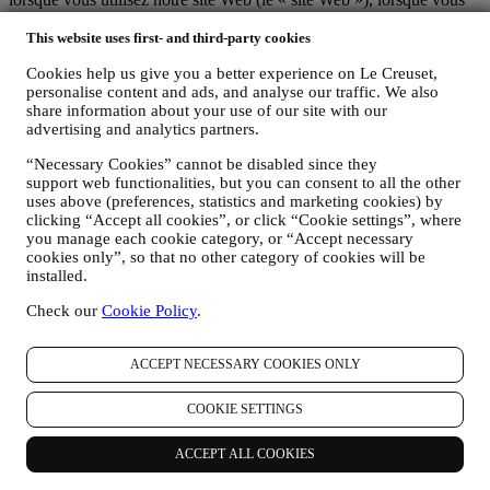
créez un compte Le Creuset, lorsque vous achetez un produit Le
This website uses first- and third-party cookies
Creuset sur le site Web ou en boutique Signature et Outlet ou
lorsque vous vous abonnez à nos communications marketing. En
Cookies help us give you a better experience on Le Creuset,
fonction de votre demande ou de votre consentement, les données
personalise content and ads, and analyse our traffic. We also
personnelles peuvent concerner :
share information about your use of our site with our
advertising and analytics partners.
le nom, le prénom, l'adresse électronique, la date de naissance
et autres coordonnées (adresse et numéro de téléphone), la
“Necessary Cookies” cannot be disabled since they
création d’un compte Le Creuset ou tout achat en tant
support web functionalities, but you can consent to all the other
qu’utilisateur invité, ou l’abonnement à nos communications
uses above (preferences, statistics and marketing cookies) by
marketing sur le site Web ou en magasin.
clicking “Accept all cookies”, or click “Cookie settings”, where
vos données d’achat, par exemple la date et l’heure d’achat,
you manage each cookie category, or “Accept necessary
les données de livraison, les données de produit et de
cookies only”, so that no other category of cookies will be
paiement, ainsi que les données nécessaires à la gestion de vos
installed.
commandes.
Check our
Cookie Policy
.
les données relatives à votre historique de navigation en ligne
(par exemple les identifiants en ligne tels que votre adresse IP,
la version du navigateur, le système d’exploitation, la durée de
ACCEPT NECESSARY COOKIES ONLY
la visite, les visites successives, l’origine géographique),
recueillies pendant vos visites sur le site Web (que vous soyez
COOKIE SETTINGS
un utilisateur enregistré ou non), en ayant recours à des
journaux ou des technologies de suivi telles que les « cookies
» ou autre technologie (incluant les pixels de suivi des e-
ACCEPT ALL COOKIES
mails) (pour plus d’informations sur la collecte de données par
le biais de cookies, veuillez consulter notre
Politique en