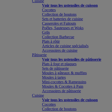
Cuisine
Voir tous les ustensiles de cuisson
Cocottes
Collection de boutons
Sets et batteries de cuisine
Casseroles et Faitouts
Poêles, Sauteuses et Woks
Grils
Collection Barbecue
Plats à rôtir
Articles de cuisine spécialisés
Accessoires de cuisine
Pâtisserie
Voir tous les ustensiles de pâtisserie
Plats à four et plaques
Sets de pâtisserie
Moules à gâteaux & muffins
Moules à tartes
Mini-cocottes & Ramequins
Moules & Cocottes à Pain
Accessoires de pâtisserie
Cuisine
Voir tous les ustensiles de cuisson
Cocottes
Collection de boutons