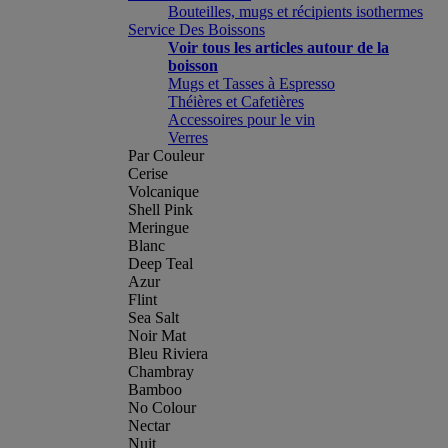
Bouteilles, mugs et récipients isothermes
Service Des Boissons
Voir tous les articles autour de la
boisson
Mugs et Tasses à Espresso
Théières et Cafetières
Accessoires pour le vin
Verres
Par Couleur
Cerise
Volcanique
Shell Pink
Meringue
Blanc
Deep Teal
Azur
Flint
Sea Salt
Noir Mat
Bleu Riviera
Chambray
Bamboo
No Colour
Nectar
Nuit