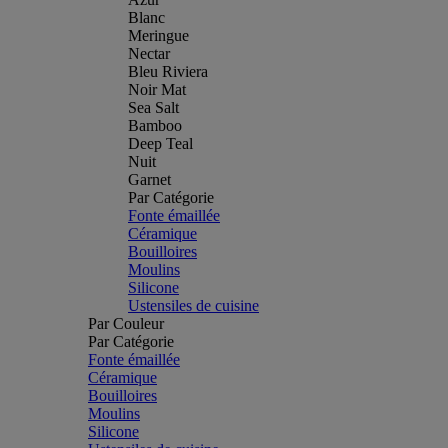
Blanc
Meringue
Nectar
Bleu Riviera
Noir Mat
Sea Salt
Bamboo
Deep Teal
Nuit
Garnet
Par Catégorie
Fonte émaillée
Céramique
Bouilloires
Moulins
Silicone
Ustensiles de cuisine
Par Couleur
Par Catégorie
Fonte émaillée
Céramique
Bouilloires
Moulins
Silicone