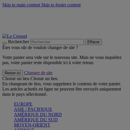
Skip to main content
Skip to footer content
Un set de 2 poignées en silicone offert* avec le code
"CADEAUPOIGNEES"
CRAQUEZ
Découvrez Les indispensables Le Creuset
CRAQUEZ
Découvrez la nouvelle couleur estivale de la gamme Nomade
CRAQUEZ
Rechercher
Effacer
Êtes vous sûr de vouloir changer de site ?
Votre panier sera vide sur le nouveau site. Mais ne vous inquiétez
pas, votre panier reste disponible ici à votre retour.
Changer de site
Rester ici
Choisir un lieu
Choisir un lieu
En changeant de lieu, vous supprimez le contenu de votre panier.
Les articles achetés en ligne ne peuvent être envoyés uniquement
dans le pays sélectionné.
EUROPE
ASIE / PACIFIQUE
AMÉRIQUE DU NORD
AMÉRIQUE DU SUD
MOYEN-ORIENT