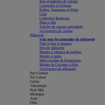
Sets et batteries de cuisine
Casseroles et Faitouts
Poêles, Sauteuses et Woks
Grils
Collection Barbecue
Plats à rôtir
Articles de cuisine spécialisés
Accessoires de cuisine
Pâtisserie
Voir tous les ustensiles de pâtisserie
Plats à four et plaques
Sets de pâtisserie
Moules à gâteaux & muffins
Moules à tartes
Mini-cocottes & Ramequins
Moules & Cocottes à Pain
Accessoires de pâtisserie
Par Couleur
No Colour
Cerise
Volcanique
Noir Mat
Meringue
Azur
Flint