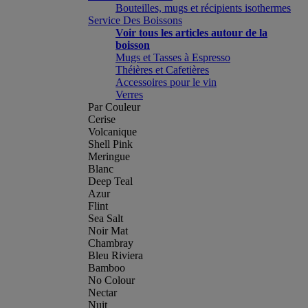
Bouteilles, mugs et récipients isothermes
Service Des Boissons
Voir tous les articles autour de la
boisson
Mugs et Tasses à Espresso
Théières et Cafetières
Accessoires pour le vin
Verres
Par Couleur
Cerise
Volcanique
Shell Pink
Meringue
Blanc
Deep Teal
Azur
Flint
Sea Salt
Noir Mat
Chambray
Bleu Riviera
Bamboo
No Colour
Nectar
Nuit