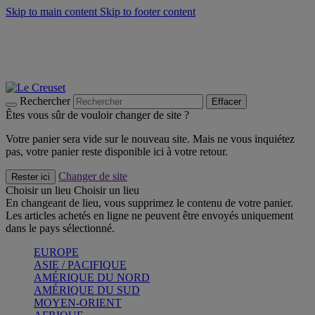
Skip to main content
Skip to footer content
Un set de 2 poignées en silicone offert* avec le code
"CADEAUPOIGNEES"
CRAQUEZ
Découvrez Les indispensables Le Creuset
CRAQUEZ
Découvrez la nouvelle couleur estivale de la gamme Nomade
CRAQUEZ
Rechercher
Effacer
Êtes vous sûr de vouloir changer de site ?
Votre panier sera vide sur le nouveau site. Mais ne vous inquiétez
pas, votre panier reste disponible ici à votre retour.
Changer de site
Rester ici
Choisir un lieu
Choisir un lieu
En changeant de lieu, vous supprimez le contenu de votre panier.
Les articles achetés en ligne ne peuvent être envoyés uniquement
dans le pays sélectionné.
EUROPE
ASIE / PACIFIQUE
AMÉRIQUE DU NORD
AMÉRIQUE DU SUD
MOYEN-ORIENT