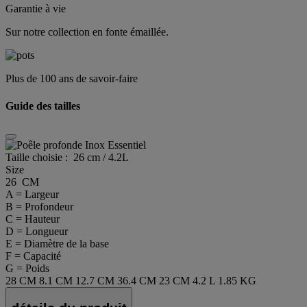
Garantie à vie
Sur notre collection en fonte émaillée.
Plus de 100 ans de savoir-faire
Guide des tailles
Taille choisie :
26 cm / 4.2L
Size
26 CM
A = Largeur
B = Profondeur
C = Hauteur
D = Longueur
E = Diamètre de la base
F = Capacité
G = Poids
28 CM
8.1 CM
12.7 CM
36.4 CM
23 CM
4.2 L
1.85 KG