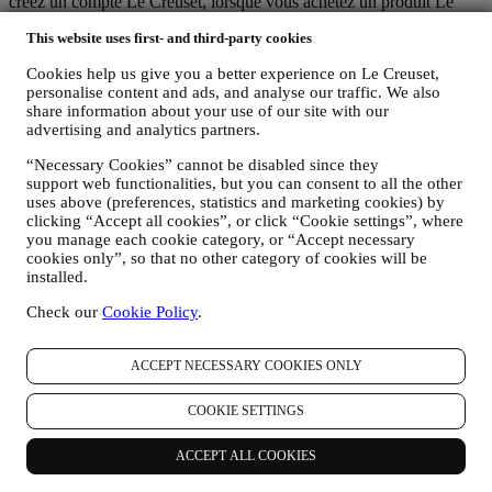
créez un compte Le Creuset, lorsque vous achetez un produit Le
Creuset sur le site Web ou en boutique Signature et Outlet ou
This website uses first- and third-party cookies
lorsque vous vous abonnez à nos communications marketing. En
fonction de votre demande ou de votre consentement, les données
Cookies help us give you a better experience on Le Creuset,
personnelles peuvent concerner :
personalise content and ads, and analyse our traffic. We also
share information about your use of our site with our
le nom, le prénom, l'adresse électronique, la date de naissance
advertising and analytics partners.
et autres coordonnées (adresse et numéro de téléphone), la
création d’un compte Le Creuset ou tout achat en tant
“Necessary Cookies” cannot be disabled since they
qu’utilisateur invité, ou l’abonnement à nos communications
support web functionalities, but you can consent to all the other
marketing sur le site Web ou en magasin.
uses above (preferences, statistics and marketing cookies) by
vos données d’achat, par exemple la date et l’heure d’achat,
clicking “Accept all cookies”, or click “Cookie settings”, where
les données de livraison, les données de produit et de
you manage each cookie category, or “Accept necessary
paiement, ainsi que les données nécessaires à la gestion de vos
cookies only”, so that no other category of cookies will be
commandes.
installed.
les données relatives à votre historique de navigation en ligne
Check our
Cookie Policy
.
(par exemple les identifiants en ligne tels que votre adresse IP,
la version du navigateur, le système d’exploitation, la durée de
la visite, les visites successives, l’origine géographique),
ACCEPT NECESSARY COOKIES ONLY
recueillies pendant vos visites sur le site Web (que vous soyez
un utilisateur enregistré ou non), en ayant recours à des
COOKIE SETTINGS
journaux ou des technologies de suivi telles que les « cookies
» ou autre technologie (incluant les pixels de suivi des e-
mails) (pour plus d’informations sur la collecte de données par
ACCEPT ALL COOKIES
le biais de cookies, veuillez consulter notre
Politique en