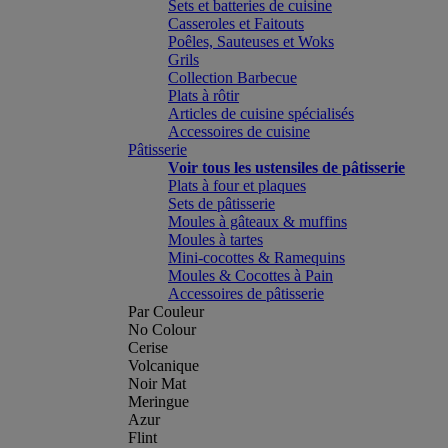
Sets et batteries de cuisine
Casseroles et Faitouts
Poêles, Sauteuses et Woks
Grils
Collection Barbecue
Plats à rôtir
Articles de cuisine spécialisés
Accessoires de cuisine
Pâtisserie
Voir tous les ustensiles de pâtisserie
Plats à four et plaques
Sets de pâtisserie
Moules à gâteaux & muffins
Moules à tartes
Mini-cocottes & Ramequins
Moules & Cocottes à Pain
Accessoires de pâtisserie
Par Couleur
No Colour
Cerise
Volcanique
Noir Mat
Meringue
Azur
Flint