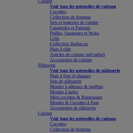
Cuisine
Voir tous les ustensiles de cuisson
Cocottes
Collection de boutons
Sets et batteries de cuisine
Casseroles et Faitouts
Poêles, Sauteuses et Woks
Grils
Collection Barbecue
Plats à rôtir
Articles de cuisine spécialisés
Accessoires de cuisine
Pâtisserie
Voir tous les ustensiles de pâtisserie
Plats à four et plaques
Sets de pâtisserie
Moules à gâteaux & muffins
Moules à tartes
Mini-cocottes & Ramequins
Moules & Cocottes à Pain
Accessoires de pâtisserie
Cuisine
Voir tous les ustensiles de cuisson
Cocottes
Collection de boutons