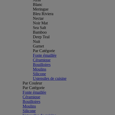
Blanc
Meringue
Bleu Riviera
Nectar
Noir Mat
Sea Salt
Bamboo
Deep Teal
Nuit
Garnet
Par Catégorie
Fonte émaillée
Céramique
Bouilloires
Moulins
Silicone
Ustensiles de cuisine
Par Couleur
Par Catégorie
Fonte émaillée
Céramique
Bouilloires
Moulins
Silicone