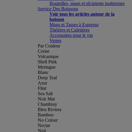
Bouteilles, mugs et récipients isothermes
Service Des Boissons
Voir tous les articles autour de la
boisson
Mugs et Tasses à Espresso
Théières et Cafetières
Accessoires pour le vin
Verres
Par Couleur
Cerise
Volcanique
Shell Pink
Meringue
Blanc
Deep Teal
Azur
Flint
Sea Salt
Noir Mat
Chambray
Bleu Riviera
Bamboo
No Colour
Nectar
Nuit