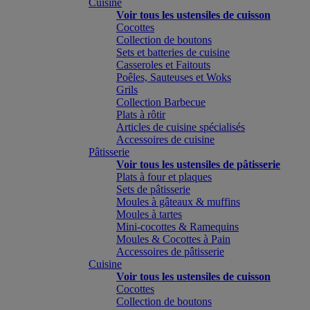
Cuisine
Voir tous les ustensiles de cuisson
Cocottes
Collection de boutons
Sets et batteries de cuisine
Casseroles et Faitouts
Poêles, Sauteuses et Woks
Grils
Collection Barbecue
Plats à rôtir
Articles de cuisine spécialisés
Accessoires de cuisine
Pâtisserie
Voir tous les ustensiles de pâtisserie
Plats à four et plaques
Sets de pâtisserie
Moules à gâteaux & muffins
Moules à tartes
Mini-cocottes & Ramequins
Moules & Cocottes à Pain
Accessoires de pâtisserie
Cuisine
Voir tous les ustensiles de cuisson
Cocottes
Collection de boutons