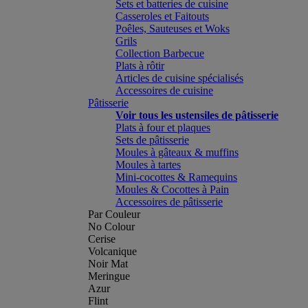
Sets et batteries de cuisine
Casseroles et Faitouts
Poêles, Sauteuses et Woks
Grils
Collection Barbecue
Plats à rôtir
Articles de cuisine spécialisés
Accessoires de cuisine
Pâtisserie
Voir tous les ustensiles de pâtisserie
Plats à four et plaques
Sets de pâtisserie
Moules à gâteaux & muffins
Moules à tartes
Mini-cocottes & Ramequins
Moules & Cocottes à Pain
Accessoires de pâtisserie
Par Couleur
No Colour
Cerise
Volcanique
Noir Mat
Meringue
Azur
Flint