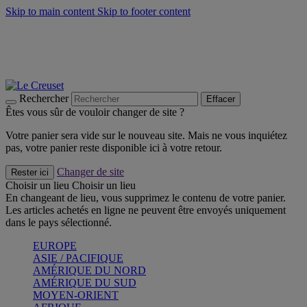
Skip to main content
Skip to footer content
Un set de 2 poignées en silicone offert* avec le code
"CADEAUPOIGNEES"
CRAQUEZ
Découvrez Les indispensables Le Creuset
CRAQUEZ
Découvrez la nouvelle couleur estivale de la gamme Nomade
CRAQUEZ
Rechercher
Effacer
Êtes vous sûr de vouloir changer de site ?
Votre panier sera vide sur le nouveau site. Mais ne vous inquiétez
pas, votre panier reste disponible ici à votre retour.
Changer de site
Rester ici
Choisir un lieu
Choisir un lieu
En changeant de lieu, vous supprimez le contenu de votre panier.
Les articles achetés en ligne ne peuvent être envoyés uniquement
dans le pays sélectionné.
EUROPE
ASIE / PACIFIQUE
AMÉRIQUE DU NORD
AMÉRIQUE DU SUD
MOYEN-ORIENT