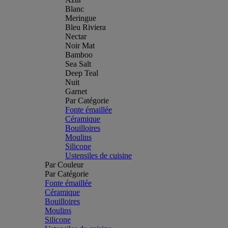
Blanc
Meringue
Bleu Riviera
Nectar
Noir Mat
Bamboo
Sea Salt
Deep Teal
Nuit
Garnet
Par Catégorie
Fonte émaillée
Céramique
Bouilloires
Moulins
Silicone
Ustensiles de cuisine
Par Couleur
Par Catégorie
Fonte émaillée
Céramique
Bouilloires
Moulins
Silicone