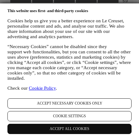
This website uses first- and third-party cookies
Cookies help us give you a better experience on Le Creuset,
personalise content and ads, and analyse our traffic. We also
share information about your use of our site with our
advertising and analytics partners.
Nous acceptons les modes de paiement suivants
“Necessary Cookies” cannot be disabled since they
support web functionalities, but you can consent to all the other
uses above (preferences, statistics and marketing cookies) by
clicking “Accept all cookies”, or click “Cookie settings”, where
you manage each cookie category, or “Accept necessary
cookies only”, so that no other category of cookies will be
installed.
Check our
Cookie Policy
.
Trouvez une Boutique Signature Le Creuset autour de vous
ACCEPT NECESSARY COOKIES ONLY
VOIR TOUTES LES BOUTIQUES SIGNATURE
Besoin d'aide ? Contactez-nous.
COOKIE SETTINGS
Contactez-nous par mail
Pays et Langue
ACCEPT ALL COOKIES
FRANCE
FRANÇAIS