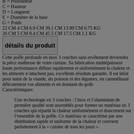
B = Profondeur
C = Hauteur
D = Longueur
E = Diamètre de la base
G = Poids
22 CM
4 CM
6.9 CM
39.1 CM
13.99 CM
0.75 KG
26 CM
5 CM
8.4 CM
45.5 CM
17.5 CM
1.1 KG
détails du produit
Cette poêle profonde en inox 3 couches sans revêtement deviendra
la pièce maîtresse de votre cuisine. Sa fabrication multiépaisseur
haute performance diffuse rapidement et uniformément la chaleur et
les aliments n’attachent pas, excellents résultats garantis. Il est idéal
pour saisir de la viande, du poisson et des légumes, en caramélisant
délicatement vos aliments et en donnant du goût.
Caractéristiques:
Une technologie en 3 couches : l’inox et l’aluminium de
première qualité sont assemblés pour former un matériau en 3
couches qui répartit la chaleur uniformément et doucement sur
l’ensemble de la poêle. Ce matériau se caractérise par une
distribution rapide et uniforme de la chaleur et convient
parfaitement à la « cuisine de tous les jours ».