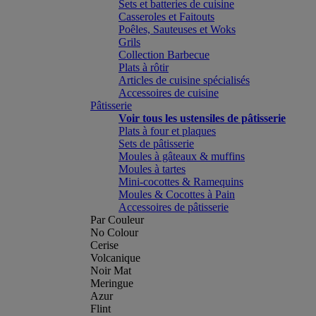
Sets et batteries de cuisine
Casseroles et Faitouts
Poêles, Sauteuses et Woks
Grils
Collection Barbecue
Plats à rôtir
Articles de cuisine spécialisés
Accessoires de cuisine
Pâtisserie
Voir tous les ustensiles de pâtisserie
Plats à four et plaques
Sets de pâtisserie
Moules à gâteaux & muffins
Moules à tartes
Mini-cocottes & Ramequins
Moules & Cocottes à Pain
Accessoires de pâtisserie
Par Couleur
No Colour
Cerise
Volcanique
Noir Mat
Meringue
Azur
Flint