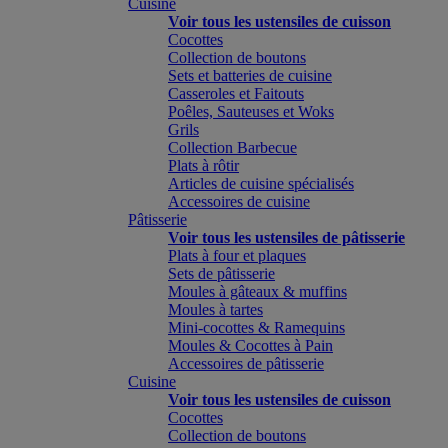
Cuisine
Voir tous les ustensiles de cuisson
Cocottes
Collection de boutons
Sets et batteries de cuisine
Casseroles et Faitouts
Poêles, Sauteuses et Woks
Grils
Collection Barbecue
Plats à rôtir
Articles de cuisine spécialisés
Accessoires de cuisine
Pâtisserie
Voir tous les ustensiles de pâtisserie
Plats à four et plaques
Sets de pâtisserie
Moules à gâteaux & muffins
Moules à tartes
Mini-cocottes & Ramequins
Moules & Cocottes à Pain
Accessoires de pâtisserie
Cuisine
Voir tous les ustensiles de cuisson
Cocottes
Collection de boutons