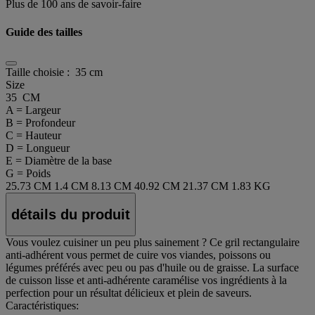
Plus de 100 ans de savoir-faire
Guide des tailles
Taille choisie :
35 cm
Size
35 CM
A = Largeur
B = Profondeur
C = Hauteur
D = Longueur
E = Diamètre de la base
G = Poids
25.73 CM
1.4 CM
8.13 CM
40.92 CM
21.37 CM
1.83 KG
détails du produit
Vous voulez cuisiner un peu plus sainement ? Ce gril rectangulaire
anti-adhérent vous permet de cuire vos viandes, poissons ou
légumes préférés avec peu ou pas d'huile ou de graisse. La surface
de cuisson lisse et anti-adhérente caramélise vos ingrédients à la
perfection pour un résultat délicieux et plein de saveurs.
Caractéristiques: