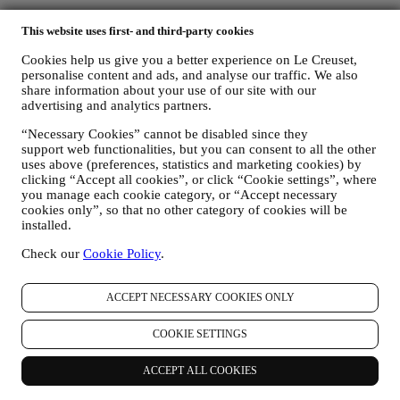
Email
This website uses first- and third-party cookies
En vous inscrivant, vous consentez à ce que Le Creuset France et
Cookies help us give you a better experience on Le Creuset,
Le Creuset Group AG gèrent vos données en tant que responsables
personalise content and ads, and analyse our traffic. We also
conjoints du traitement des données.
Politique de confidentialité.
share information about your use of our site with our
advertising and analytics partners.
Merci pour votre inscription!
“Necessary Cookies” cannot be disabled since they
Vous recevrez bientôt des nouvelles de Le Creuset.
support web functionalities, but you can consent to all the other
Produits
uses above (preferences, statistics and marketing cookies) by
clicking “Accept all cookies”, or click “Cookie settings”, where
Cuisine & Pâtisserie
you manage each cookie category, or “Accept necessary
Service de table
cookies only”, so that no other category of cookies will be
Les indispensables de la Cuisine
installed.
Cadeaux
Check our
Cookie Policy
.
Découvrir
Recettes
ACCEPT NECESSARY COOKIES ONLY
Nos Histoires
Services
COOKIE SETTINGS
Concours
Carte Cadeau
ACCEPT ALL COOKIES
À propos de Le Creuset