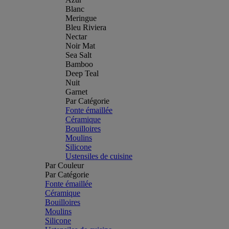
Blanc
Meringue
Bleu Riviera
Nectar
Noir Mat
Sea Salt
Bamboo
Deep Teal
Nuit
Garnet
Par Catégorie
Fonte émaillée
Céramique
Bouilloires
Moulins
Silicone
Ustensiles de cuisine
Par Couleur
Par Catégorie
Fonte émaillée
Céramique
Bouilloires
Moulins
Silicone