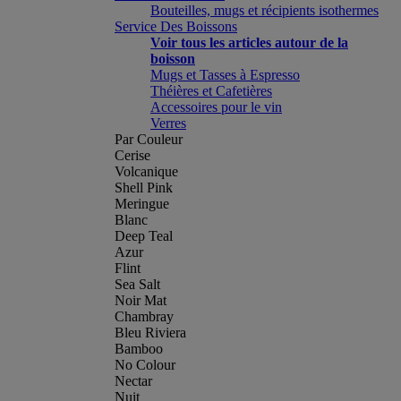
Bouteilles, mugs et récipients isothermes
Service Des Boissons
Voir tous les articles autour de la
boisson
Mugs et Tasses à Espresso
Théières et Cafetières
Accessoires pour le vin
Verres
Par Couleur
Cerise
Volcanique
Shell Pink
Meringue
Blanc
Deep Teal
Azur
Flint
Sea Salt
Noir Mat
Chambray
Bleu Riviera
Bamboo
No Colour
Nectar
Nuit