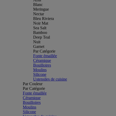
Blanc
Meringue
Nectar
Bleu Riviera
Noir Mat
Sea Salt
Bamboo
Deep Teal
Nuit
Garnet
Par Catégorie
Fonte émaillée
Céramique
Bouilloires
Moulins
Silicone
Ustensiles de cuisine
Par Couleur
Par Catégorie
Fonte émaillée
Céramique
Bouilloires
Moulins
Silicone