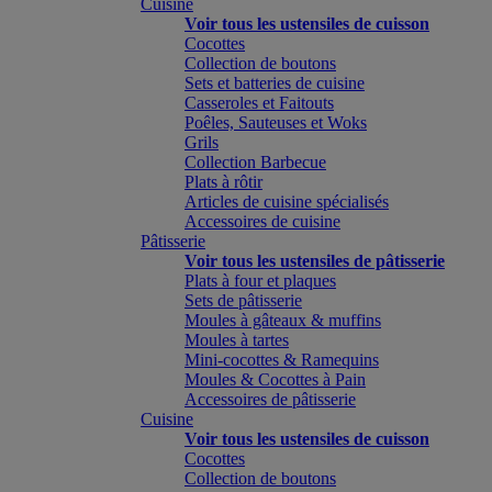
Cuisine
Voir tous les ustensiles de cuisson
Cocottes
Collection de boutons
Sets et batteries de cuisine
Casseroles et Faitouts
Poêles, Sauteuses et Woks
Grils
Collection Barbecue
Plats à rôtir
Articles de cuisine spécialisés
Accessoires de cuisine
Pâtisserie
Voir tous les ustensiles de pâtisserie
Plats à four et plaques
Sets de pâtisserie
Moules à gâteaux & muffins
Moules à tartes
Mini-cocottes & Ramequins
Moules & Cocottes à Pain
Accessoires de pâtisserie
Cuisine
Voir tous les ustensiles de cuisson
Cocottes
Collection de boutons