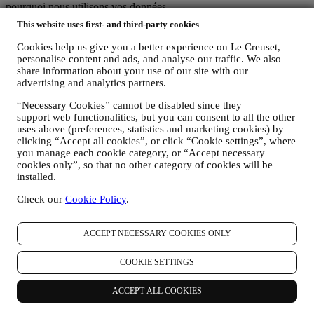
pourquoi nous utilisons vos données.
La sécurité relative aux achats en ligne est notre priorité
This website uses first- and third-party cookies
Vos données personnelles sont conservées en toute sécurité et en
toute confidentialité, conformément à la législation européenne sur la
Cookies help us give you a better experience on Le Creuset,
protection des données. Nous savons que la sécurité est très
personalise content and ads, and analyse our traffic. We also
importante lorsqu’il s’agit d’effectuer des achats en ligne. Nous nous
share information about your use of our site with our
appuyons donc sur les dernières technologies pour veiller à ce que
advertising and analytics partners.
toutes vos données personnelles et les données de votre carte de
“Necessary Cookies” cannot be disabled since they
crédit soient entièrement protégées et demeurent confidentielles.
support web functionalities, but you can consent to all the other
Nous utilisons les données pour faciliter et personnaliser vos achats
uses above (preferences, statistics and marketing cookies) by
Nous analysons la manière dont les utilisateurs utilisent notre site
clicking “Accept all cookies”, or click “Cookie settings”, where
Web et nos services pour rendre les choses plus faciles et toujours
you manage each cookie category, or “Accept necessary
plus intéressantes.
cookies only”, so that no other category of cookies will be
Nous utilisons les données pour vous offrir une meilleure expérience
installed.
à l’heure de cuisiner avec Le Creuset et pour vous informer sur les
nouveautés et les offres
Check our
Cookie Policy
.
Si vous décidez de faire partie de la base de données de clients du
groupe et de recevoir les newsletters et les communications de Le
Creuset, nous vous enverrons des informations spéciales
ACCEPT NECESSARY COOKIES ONLY
personnalisées et vous informerons du lancement de nouveaux
produits, des offres exclusives, des événements ou spectacles à venir
COOKIE SETTINGS
en lien avec la cuisine, et des promotions spéciales qui vous sont
réservées.
ACCEPT ALL COOKIES
Désabonnement
: Vous pouvez cesser de recevoir nos
communications marketing à tout moment, gratuitement, en utilisant