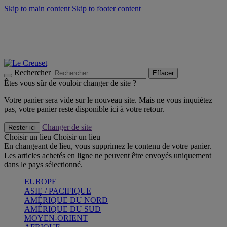
Skip to main content
Skip to footer content
Un set de 2 poignées en silicone offert* avec le code
"CADEAUPOIGNEES"
CRAQUEZ
Découvrez Les indispensables Le Creuset
CRAQUEZ
Découvrez la nouvelle couleur estivale de la gamme Nomade
CRAQUEZ
Rechercher
Effacer
Êtes vous sûr de vouloir changer de site ?
Votre panier sera vide sur le nouveau site. Mais ne vous inquiétez
pas, votre panier reste disponible ici à votre retour.
Changer de site
Rester ici
Choisir un lieu
Choisir un lieu
En changeant de lieu, vous supprimez le contenu de votre panier.
Les articles achetés en ligne ne peuvent être envoyés uniquement
dans le pays sélectionné.
EUROPE
ASIE / PACIFIQUE
AMÉRIQUE DU NORD
AMÉRIQUE DU SUD
MOYEN-ORIENT