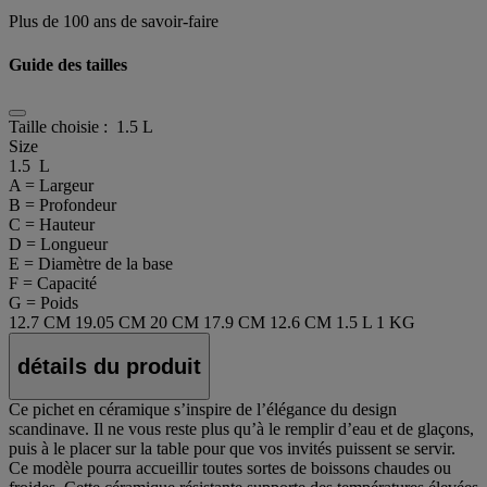
Plus de 100 ans de savoir-faire
Guide des tailles
Taille choisie :
1.5 L
Size
1.5 L
A = Largeur
B = Profondeur
C = Hauteur
D = Longueur
E = Diamètre de la base
F = Capacité
G = Poids
12.7 CM
19.05 CM
20 CM
17.9 CM
12.6 CM
1.5 L
1 KG
détails du produit
Ce pichet en céramique s’inspire de l’élégance du design
scandinave. Il ne vous reste plus qu’à le remplir d’eau et de glaçons,
puis à le placer sur la table pour que vos invités puissent se servir.
Ce modèle pourra accueillir toutes sortes de boissons chaudes ou