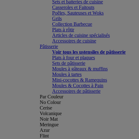
Sets et batteries de cuisine
Casseroles et Faitouts
Poêles, Sauteuses et Woks
Grils
Collection Barbecue
Plats à rôtir
Articles de cuisine spécialisés
Accessoires de cuisine
Pâtisserie
Voir tous les ustensiles de pâtisserie
Plats à four et plaques
Sets de pâtisserie
Moules à gâteaux & muffins
Moules à tartes
Mini-cocottes & Ramequins
Moules & Cocottes à Pain
Accessoires de pâtisserie
Par Couleur
No Colour
Cerise
Volcanique
Noir Mat
Meringue
Azur
Flint