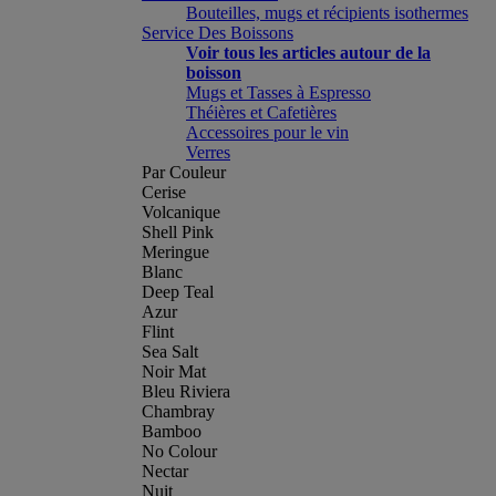
Bouteilles, mugs et récipients isothermes
Service Des Boissons
Voir tous les articles autour de la
boisson
Mugs et Tasses à Espresso
Théières et Cafetières
Accessoires pour le vin
Verres
Par Couleur
Cerise
Volcanique
Shell Pink
Meringue
Blanc
Deep Teal
Azur
Flint
Sea Salt
Noir Mat
Bleu Riviera
Chambray
Bamboo
No Colour
Nectar
Nuit