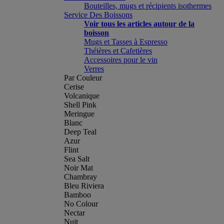
Bouteilles, mugs et récipients isothermes
Service Des Boissons
Voir tous les articles autour de la
boisson
Mugs et Tasses à Espresso
Théières et Cafetières
Accessoires pour le vin
Verres
Par Couleur
Cerise
Volcanique
Shell Pink
Meringue
Blanc
Deep Teal
Azur
Flint
Sea Salt
Noir Mat
Chambray
Bleu Riviera
Bamboo
No Colour
Nectar
Nuit