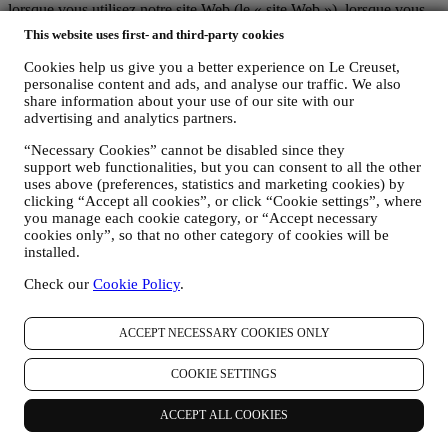
lorsque vous utilisez notre site Web (le « site Web »), lorsque vous
créez un compte Le Creuset, lorsque vous achetez un produit Le
This website uses first- and third-party cookies
Creuset sur le site Web ou en boutique Signature et Outlet ou
lorsque vous vous abonnez à nos communications marketing. En
Cookies help us give you a better experience on Le Creuset,
fonction de votre demande ou de votre consentement, les données
personalise content and ads, and analyse our traffic. We also
personnelles peuvent concerner :
share information about your use of our site with our
advertising and analytics partners.
le nom, le prénom, l'adresse électronique, la date de naissance
“Necessary Cookies” cannot be disabled since they
et autres coordonnées (adresse et numéro de téléphone), la
support web functionalities, but you can consent to all the other
création d’un compte Le Creuset ou tout achat en tant
uses above (preferences, statistics and marketing cookies) by
qu’utilisateur invité, ou l’abonnement à nos communications
clicking “Accept all cookies”, or click “Cookie settings”, where
marketing sur le site Web ou en magasin.
you manage each cookie category, or “Accept necessary
vos données d’achat, par exemple la date et l’heure d’achat,
cookies only”, so that no other category of cookies will be
les données de livraison, les données de produit et de
installed.
paiement, ainsi que les données nécessaires à la gestion de vos
commandes.
Check our
Cookie Policy
.
les données relatives à votre historique de navigation en ligne
(par exemple les identifiants en ligne tels que votre adresse IP,
la version du navigateur, le système d’exploitation, la durée de
ACCEPT NECESSARY COOKIES ONLY
la visite, les visites successives, l’origine géographique),
recueillies pendant vos visites sur le site Web (que vous soyez
COOKIE SETTINGS
un utilisateur enregistré ou non), en ayant recours à des
journaux ou des technologies de suivi telles que les « cookies
ACCEPT ALL COOKIES
» ou autre technologie (incluant les pixels de suivi des e-
mails) (pour plus d’informations sur la collecte de données par