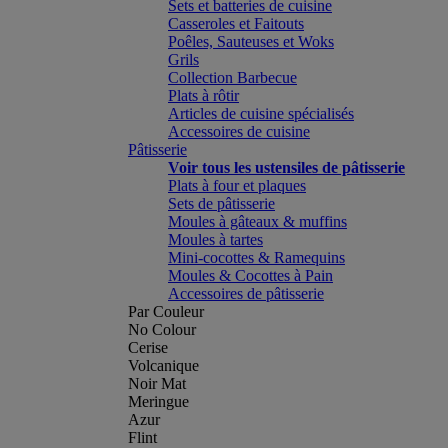
Sets et batteries de cuisine
Casseroles et Faitouts
Poêles, Sauteuses et Woks
Grils
Collection Barbecue
Plats à rôtir
Articles de cuisine spécialisés
Accessoires de cuisine
Pâtisserie
Voir tous les ustensiles de pâtisserie
Plats à four et plaques
Sets de pâtisserie
Moules à gâteaux & muffins
Moules à tartes
Mini-cocottes & Ramequins
Moules & Cocottes à Pain
Accessoires de pâtisserie
Par Couleur
No Colour
Cerise
Volcanique
Noir Mat
Meringue
Azur
Flint