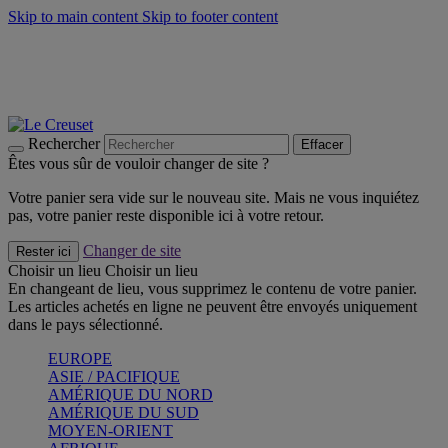
Skip to main content
Skip to footer content
Un set de 2 poignées en silicone offert* avec le code
"CADEAUPOIGNEES"
CRAQUEZ
Découvrez Les indispensables Le Creuset
CRAQUEZ
Découvrez la nouvelle couleur estivale de la gamme Nomade
CRAQUEZ
Rechercher
Effacer
Êtes vous sûr de vouloir changer de site ?
Votre panier sera vide sur le nouveau site. Mais ne vous inquiétez
pas, votre panier reste disponible ici à votre retour.
Changer de site
Rester ici
Choisir un lieu
Choisir un lieu
En changeant de lieu, vous supprimez le contenu de votre panier.
Les articles achetés en ligne ne peuvent être envoyés uniquement
dans le pays sélectionné.
EUROPE
ASIE / PACIFIQUE
AMÉRIQUE DU NORD
AMÉRIQUE DU SUD
MOYEN-ORIENT