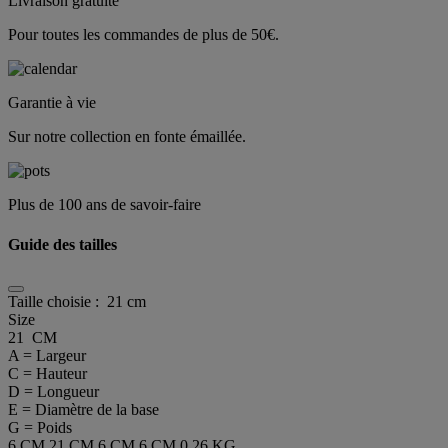
Livraison gratuite
Pour toutes les commandes de plus de 50€.
Garantie à vie
Sur notre collection en fonte émaillée.
Plus de 100 ans de savoir-faire
Guide des tailles
Taille choisie :
21 cm
Size
21 CM
A = Largeur
C = Hauteur
D = Longueur
E = Diamètre de la base
G = Poids
6 CM
21 CM
6 CM
6 CM
0.26 KG