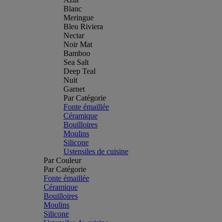
Blanc
Meringue
Bleu Riviera
Nectar
Noir Mat
Bamboo
Sea Salt
Deep Teal
Nuit
Garnet
Par Catégorie
Fonte émaillée
Céramique
Bouilloires
Moulins
Silicone
Ustensiles de cuisine
Par Couleur
Par Catégorie
Fonte émaillée
Céramique
Bouilloires
Moulins
Silicone