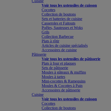
Cuisine
Voir tous les ustensiles de cuisson
Cocottes
Collection de boutons
Sets et batteries de cuisine
Casseroles et Faitouts
Poêles, Sauteuses et Woks
Grils
Collection Barbecue
Plats à rôtir
Articles de cuisine spécialisés
Accessoires de cuisine
Pâtisserie
Voir tous les ustensiles de pâtisserie
Plats à four et plaques
Sets de pâtisserie
Moules à gâteaux & muffins
Moules à tartes
Mini-cocottes & Ramequins
Moules & Cocottes à Pain
Accessoires de pâtisserie
Cuisine
Voir tous les ustensiles de cuisson
Cocottes
Collection de boutons