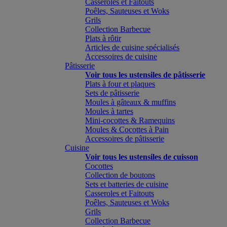
Casseroles et Faitouts
Poêles, Sauteuses et Woks
Grils
Collection Barbecue
Plats à rôtir
Articles de cuisine spécialisés
Accessoires de cuisine
Pâtisserie
Voir tous les ustensiles de pâtisserie
Plats à four et plaques
Sets de pâtisserie
Moules à gâteaux & muffins
Moules à tartes
Mini-cocottes & Ramequins
Moules & Cocottes à Pain
Accessoires de pâtisserie
Cuisine
Voir tous les ustensiles de cuisson
Cocottes
Collection de boutons
Sets et batteries de cuisine
Casseroles et Faitouts
Poêles, Sauteuses et Woks
Grils
Collection Barbecue