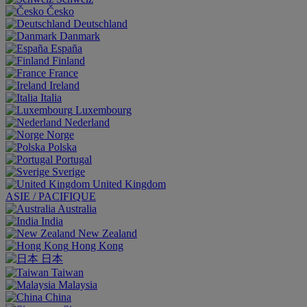
Česko
Deutschland
Danmark
España
Finland
France
Ireland
Italia
Luxembourg
Nederland
Norge
Polska
Portugal
Sverige
United Kingdom
ASIE / PACIFIQUE
Australia
India
New Zealand
Hong Kong
日本
Taiwan
Malaysia
China