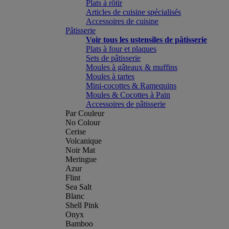
Plats à rôtir
Articles de cuisine spécialisés
Accessoires de cuisine
Pâtisserie
Voir tous les ustensiles de pâtisserie
Plats à four et plaques
Sets de pâtisserie
Moules à gâteaux & muffins
Moules à tartes
Mini-cocottes & Ramequins
Moules & Cocottes à Pain
Accessoires de pâtisserie
Par Couleur
No Colour
Cerise
Volcanique
Noir Mat
Meringue
Azur
Flint
Sea Salt
Blanc
Shell Pink
Onyx
Bamboo