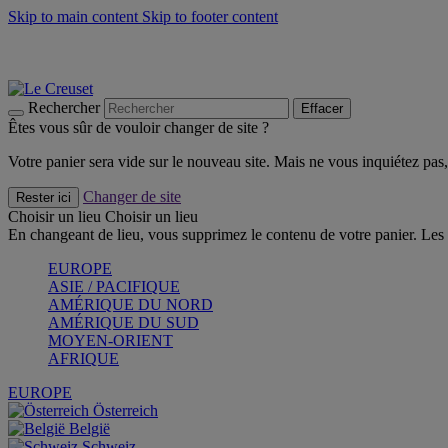
Skip to main content
Skip to footer content
Un set de 2 poignées en silicone offert* avec le code "CAD
Découvrez Les indispensables Le Creuset
CRAQUEZ
Découvrez la nouvelle couleur estivale de la gamme Nomade
CR
Rechercher
Effacer
Êtes vous sûr de vouloir changer de site ?
Votre panier sera vide sur le nouveau site. Mais ne vous inquiétez pas, 
Changer de site
Rester ici
Choisir un lieu
Choisir un lieu
En changeant de lieu, vous supprimez le contenu de votre panier. Les 
EUROPE
ASIE / PACIFIQUE
AMÉRIQUE DU NORD
AMÉRIQUE DU SUD
MOYEN-ORIENT
AFRIQUE
EUROPE
Österreich
België
Schweiz