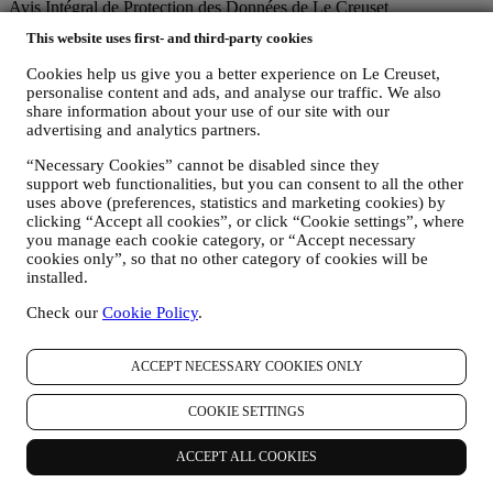
Avis Intégral de Protection des Données de Le Creuset
La politique de confidentialité ci-dessous s'applique aux
This website uses first- and third-party cookies
consommateurs. Si vous êtes un partenaire commercial, veuillez
consulter la politique de confidentialité B2B
ici
.
Cookies help us give you a better experience on Le Creuset,
Nous nous engageons à respecter votre vie privée et à protéger vos
personalise content and ads, and analyse our traffic. We also
données personnelles. Nous vous dirons toujours comment et
share information about your use of our site with our
pourquoi nous utilisons vos données.
advertising and analytics partners.
La sécurité relative aux achats en ligne est notre priorité
Vos données personnelles sont conservées en toute sécurité et en
“Necessary Cookies” cannot be disabled since they
support web functionalities, but you can consent to all the other
toute confidentialité, conformément à la législation européenne sur la
uses above (preferences, statistics and marketing cookies) by
protection des données. Nous savons que la sécurité est très
clicking “Accept all cookies”, or click “Cookie settings”, where
importante lorsqu’il s’agit d’effectuer des achats en ligne. Nous nous
you manage each cookie category, or “Accept necessary
appuyons donc sur les dernières technologies pour veiller à ce que
cookies only”, so that no other category of cookies will be
toutes vos données personnelles et les données de votre carte de
installed.
crédit soient entièrement protégées et demeurent confidentielles.
Nous utilisons les données pour faciliter et personnaliser vos achats
Check our
Cookie Policy
.
Nous analysons la manière dont les utilisateurs utilisent notre site
Web et nos services pour rendre les choses plus faciles et toujours
plus intéressantes.
ACCEPT NECESSARY COOKIES ONLY
Nous utilisons les données pour vous offrir une meilleure expérience
à l’heure de cuisiner avec Le Creuset et pour vous informer sur les
COOKIE SETTINGS
nouveautés et les offres
Si vous décidez de faire partie de la base de données de clients du
ACCEPT ALL COOKIES
groupe et de recevoir les newsletters et les communications de Le
Creuset, nous vous enverrons des informations spéciales