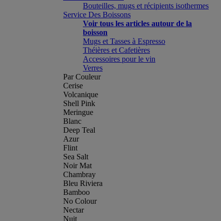
Bouteilles, mugs et récipients isothermes
Service Des Boissons
Voir tous les articles autour de la
boisson
Mugs et Tasses à Espresso
Théières et Cafetières
Accessoires pour le vin
Verres
Par Couleur
Cerise
Volcanique
Shell Pink
Meringue
Blanc
Deep Teal
Azur
Flint
Sea Salt
Noir Mat
Chambray
Bleu Riviera
Bamboo
No Colour
Nectar
Nuit