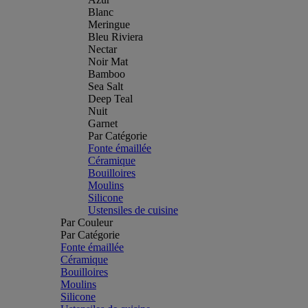
Blanc
Meringue
Bleu Riviera
Nectar
Noir Mat
Bamboo
Sea Salt
Deep Teal
Nuit
Garnet
Par Catégorie
Fonte émaillée
Céramique
Bouilloires
Moulins
Silicone
Ustensiles de cuisine
Par Couleur
Par Catégorie
Fonte émaillée
Céramique
Bouilloires
Moulins
Silicone