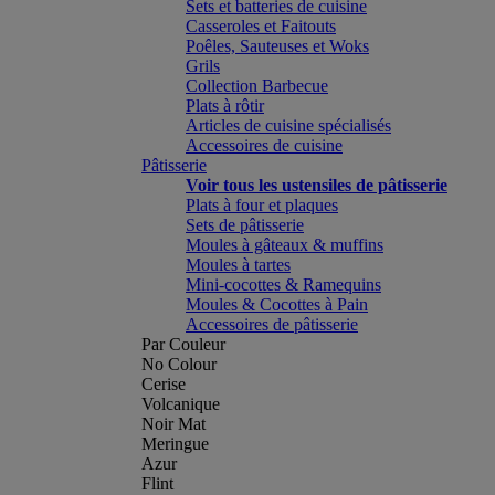
Sets et batteries de cuisine
Casseroles et Faitouts
Poêles, Sauteuses et Woks
Grils
Collection Barbecue
Plats à rôtir
Articles de cuisine spécialisés
Accessoires de cuisine
Pâtisserie
Voir tous les ustensiles de pâtisserie
Plats à four et plaques
Sets de pâtisserie
Moules à gâteaux & muffins
Moules à tartes
Mini-cocottes & Ramequins
Moules & Cocottes à Pain
Accessoires de pâtisserie
Par Couleur
No Colour
Cerise
Volcanique
Noir Mat
Meringue
Azur
Flint