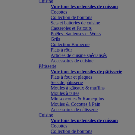
Cuisine
Voir tous les ustensiles de cuisson
Cocottes
Collection de boutons
Sets et batteries de cuisine
Casseroles et Faitouts
Poêles, Sauteuses et Woks
Grils
Collection Barbecue
Plats à rôtir
Articles de cuisine spécialisés
Accessoires de cuisine
Pâtisserie
Voir tous les ustensiles de pâtisserie
Plats à four et plaques
Sets de pâtisserie
Moules à gâteaux & muffins
Moules à tartes
Mini-cocottes & Ramequins
Moules & Cocottes à Pain
Accessoires de pâtisserie
Cuisine
Voir tous les ustensiles de cuisson
Cocottes
Collection de boutons