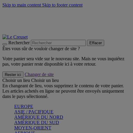
Skip to main content
Skip to footer content
Un set de 2 poignées en silicone offert* avec le code
"CADEAUPOIGNEES"
CRAQUEZ
Découvrez Les indispensables Le Creuset
CRAQUEZ
Découvrez la nouvelle couleur estivale de la gamme Nomade
CRAQUEZ
Rechercher
Effacer
Êtes vous sûr de vouloir changer de site ?
Votre panier sera vide sur le nouveau site. Mais ne vous inquiétez
pas, votre panier reste disponible ici à votre retour.
Changer de site
Rester ici
Choisir un lieu
Choisir un lieu
En changeant de lieu, vous supprimez le contenu de votre panier.
Les articles achetés en ligne ne peuvent être envoyés uniquement
dans le pays sélectionné.
EUROPE
ASIE / PACIFIQUE
AMÉRIQUE DU NORD
AMÉRIQUE DU SUD
MOYEN-ORIENT