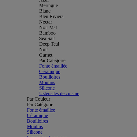
Meringue
Blanc
Bleu Riviera
Nectar
Noir Mat
Bamboo
Sea Salt
Deep Teal
Nuit
Garnet
Par Catégorie
Fonte émaillée
Céramique
Bouilloires
Moulins
Silicone
Ustensiles de cuisine
Par Couleur
Par Catégorie
Fonte émaillée
Céramique
Bouilloires
Moulins
Silicone