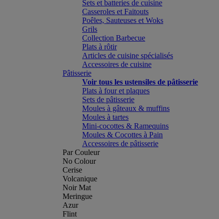
Sets et batteries de cuisine
Casseroles et Faitouts
Poêles, Sauteuses et Woks
Grils
Collection Barbecue
Plats à rôtir
Articles de cuisine spécialisés
Accessoires de cuisine
Pâtisserie
Voir tous les ustensiles de pâtisserie
Plats à four et plaques
Sets de pâtisserie
Moules à gâteaux & muffins
Moules à tartes
Mini-cocottes & Ramequins
Moules & Cocottes à Pain
Accessoires de pâtisserie
Par Couleur
No Colour
Cerise
Volcanique
Noir Mat
Meringue
Azur
Flint