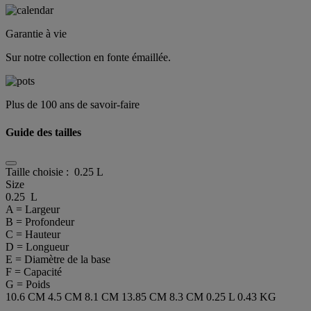
Garantie à vie
Sur notre collection en fonte émaillée.
Plus de 100 ans de savoir-faire
Guide des tailles
Taille choisie :
0.25 L
Size
0.25 L
A = Largeur
B = Profondeur
C = Hauteur
D = Longueur
E = Diamètre de la base
F = Capacité
G = Poids
10.6 CM
4.5 CM
8.1 CM
13.85 CM
8.3 CM
0.25 L
0.43 KG