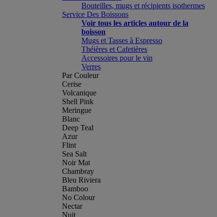
Bouteilles, mugs et récipients isothermes
Service Des Boissons
Voir tous les articles autour de la
boisson
Mugs et Tasses à Espresso
Théières et Cafetières
Accessoires pour le vin
Verres
Par Couleur
Cerise
Volcanique
Shell Pink
Meringue
Blanc
Deep Teal
Azur
Flint
Sea Salt
Noir Mat
Chambray
Bleu Riviera
Bamboo
No Colour
Nectar
Nuit