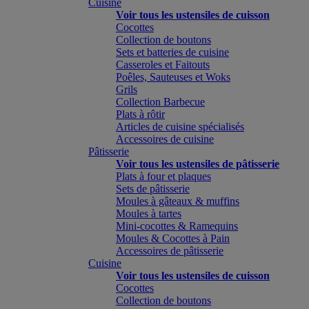
Cuisine
Voir tous les ustensiles de cuisson
Cocottes
Collection de boutons
Sets et batteries de cuisine
Casseroles et Faitouts
Poêles, Sauteuses et Woks
Grils
Collection Barbecue
Plats à rôtir
Articles de cuisine spécialisés
Accessoires de cuisine
Pâtisserie
Voir tous les ustensiles de pâtisserie
Plats à four et plaques
Sets de pâtisserie
Moules à gâteaux & muffins
Moules à tartes
Mini-cocottes & Ramequins
Moules & Cocottes à Pain
Accessoires de pâtisserie
Cuisine
Voir tous les ustensiles de cuisson
Cocottes
Collection de boutons