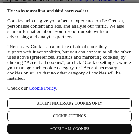
This website uses first- and third-party cookies
Merci pour votre inscription!
Vous recevrez bientôt des nouvelles de Le Creuset.
Cookies help us give you a better experience on Le Creuset,
Produits
personalise content and ads, and analyse our traffic. We also
share information about your use of our site with our
Cuisine & Pâtisserie
advertising and analytics partners.
Service de table
Les indispensables de la Cuisine
“Necessary Cookies” cannot be disabled since they
Cadeaux
support web functionalities, but you can consent to all the other
uses above (preferences, statistics and marketing cookies) by
Découvrir
clicking “Accept all cookies”, or click “Cookie settings”, where
you manage each cookie category, or “Accept necessary
Recettes
cookies only”, so that no other category of cookies will be
Nos Histoires
installed.
Services
Concours
Check our
Cookie Policy
.
Carte Cadeau
ACCEPT NECESSARY COOKIES ONLY
À propos de Le Creuset
Notre Héritage
COOKIE SETTINGS
Notre Savoir-faire
Carrières
ACCEPT ALL COOKIES
Trouver une Boutique Signature