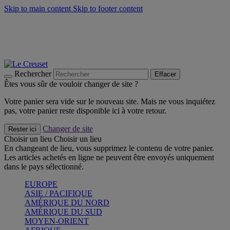
Skip to main content
Skip to footer content
Un set de 2 poignées en silicone offert* avec le code
"CADEAUPOIGNEES"
CRAQUEZ
Découvrez Les indispensables Le Creuset
CRAQUEZ
Découvrez la nouvelle couleur estivale de la gamme Nomade
CRAQUEZ
Rechercher
Effacer
Êtes vous sûr de vouloir changer de site ?
Votre panier sera vide sur le nouveau site. Mais ne vous inquiétez
pas, votre panier reste disponible ici à votre retour.
Changer de site
Rester ici
Choisir un lieu
Choisir un lieu
En changeant de lieu, vous supprimez le contenu de votre panier.
Les articles achetés en ligne ne peuvent être envoyés uniquement
dans le pays sélectionné.
EUROPE
ASIE / PACIFIQUE
AMÉRIQUE DU NORD
AMÉRIQUE DU SUD
MOYEN-ORIENT