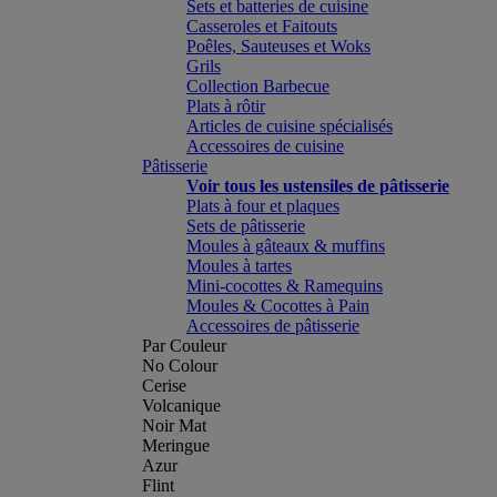
Sets et batteries de cuisine
Casseroles et Faitouts
Poêles, Sauteuses et Woks
Grils
Collection Barbecue
Plats à rôtir
Articles de cuisine spécialisés
Accessoires de cuisine
Pâtisserie
Voir tous les ustensiles de pâtisserie
Plats à four et plaques
Sets de pâtisserie
Moules à gâteaux & muffins
Moules à tartes
Mini-cocottes & Ramequins
Moules & Cocottes à Pain
Accessoires de pâtisserie
Par Couleur
No Colour
Cerise
Volcanique
Noir Mat
Meringue
Azur
Flint