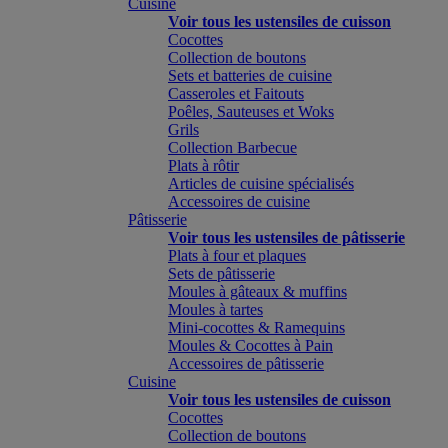
Cuisine
Voir tous les ustensiles de cuisson
Cocottes
Collection de boutons
Sets et batteries de cuisine
Casseroles et Faitouts
Poêles, Sauteuses et Woks
Grils
Collection Barbecue
Plats à rôtir
Articles de cuisine spécialisés
Accessoires de cuisine
Pâtisserie
Voir tous les ustensiles de pâtisserie
Plats à four et plaques
Sets de pâtisserie
Moules à gâteaux & muffins
Moules à tartes
Mini-cocottes & Ramequins
Moules & Cocottes à Pain
Accessoires de pâtisserie
Cuisine
Voir tous les ustensiles de cuisson
Cocottes
Collection de boutons