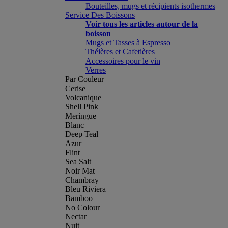
Bouteilles, mugs et récipients isothermes
Service Des Boissons
Voir tous les articles autour de la
boisson
Mugs et Tasses à Espresso
Théières et Cafetières
Accessoires pour le vin
Verres
Par Couleur
Cerise
Volcanique
Shell Pink
Meringue
Blanc
Deep Teal
Azur
Flint
Sea Salt
Noir Mat
Chambray
Bleu Riviera
Bamboo
No Colour
Nectar
Nuit