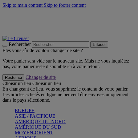
Skip to main content
Skip to footer content
Un set de 2 poignées en silicone offert* avec le code
"CADEAUPOIGNEES"
CRAQUEZ
Découvrez Les indispensables Le Creuset
CRAQUEZ
Découvrez la nouvelle couleur estivale de la gamme Nomade
CRAQUEZ
Rechercher
Effacer
Êtes vous sûr de vouloir changer de site ?
Votre panier sera vide sur le nouveau site. Mais ne vous inquiétez
pas, votre panier reste disponible ici à votre retour.
Changer de site
Rester ici
Choisir un lieu
Choisir un lieu
En changeant de lieu, vous supprimez le contenu de votre panier.
Les articles achetés en ligne ne peuvent être envoyés uniquement
dans le pays sélectionné.
EUROPE
ASIE / PACIFIQUE
AMÉRIQUE DU NORD
AMÉRIQUE DU SUD
MOYEN-ORIENT