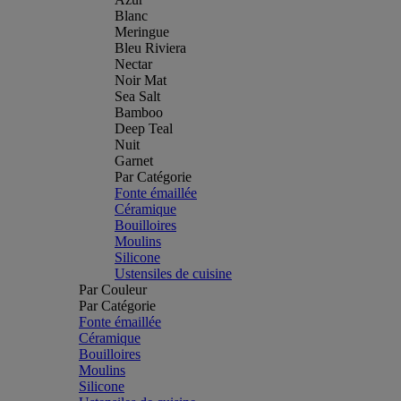
Blanc
Meringue
Bleu Riviera
Nectar
Noir Mat
Sea Salt
Bamboo
Deep Teal
Nuit
Garnet
Par Catégorie
Fonte émaillée
Céramique
Bouilloires
Moulins
Silicone
Ustensiles de cuisine
Par Couleur
Par Catégorie
Fonte émaillée
Céramique
Bouilloires
Moulins
Silicone