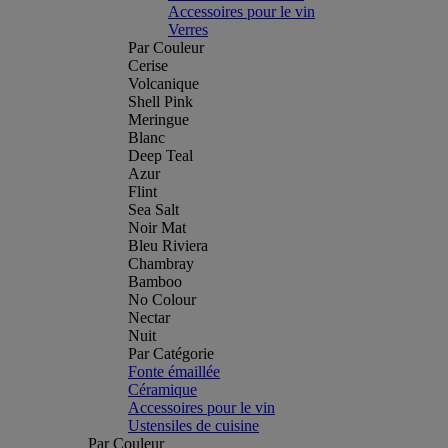
Accessoires pour le vin
Verres
Par Couleur
Cerise
Volcanique
Shell Pink
Meringue
Blanc
Deep Teal
Azur
Flint
Sea Salt
Noir Mat
Bleu Riviera
Chambray
Bamboo
No Colour
Nectar
Nuit
Par Catégorie
Fonte émaillée
Céramique
Accessoires pour le vin
Ustensiles de cuisine
Par Couleur