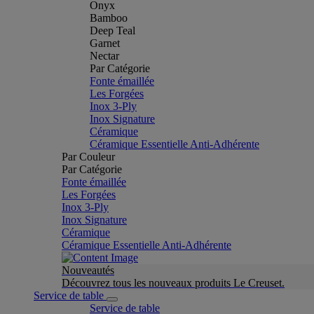
Onyx
Bamboo
Deep Teal
Garnet
Nectar
Par Catégorie
Fonte émaillée
Les Forgées
Inox 3-Ply
Inox Signature
Céramique
Céramique Essentielle Anti-Adhérente
Par Couleur
Par Catégorie
Fonte émaillée
Les Forgées
Inox 3-Ply
Inox Signature
Céramique
Céramique Essentielle Anti-Adhérente
Nouveautés
Découvrez tous les nouveaux produits Le Creuset.
Service de table
Service de table