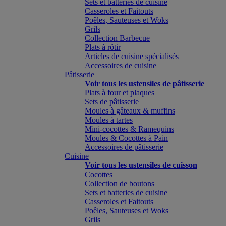
Sets et batteries de cuisine
Casseroles et Faitouts
Poêles, Sauteuses et Woks
Grils
Collection Barbecue
Plats à rôtir
Articles de cuisine spécialisés
Accessoires de cuisine
Pâtisserie
Voir tous les ustensiles de pâtisserie
Plats à four et plaques
Sets de pâtisserie
Moules à gâteaux & muffins
Moules à tartes
Mini-cocottes & Ramequins
Moules & Cocottes à Pain
Accessoires de pâtisserie
Cuisine
Voir tous les ustensiles de cuisson
Cocottes
Collection de boutons
Sets et batteries de cuisine
Casseroles et Faitouts
Poêles, Sauteuses et Woks
Grils