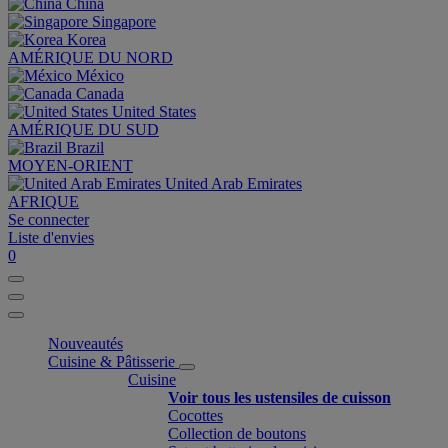
China
Singapore
Korea
AMÉRIQUE DU NORD
México
Canada
United States
AMÉRIQUE DU SUD
Brazil
MOYEN-ORIENT
United Arab Emirates
AFRIQUE
Se connecter
Liste d'envies
0
Nouveautés
Cuisine & Pâtisserie
Cuisine
Voir tous les ustensiles de cuisson
Cocottes
Collection de boutons