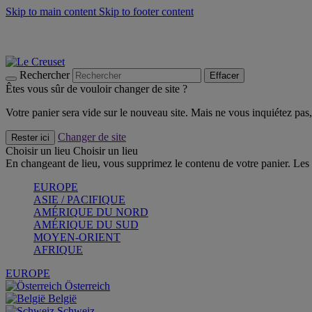
Skip to main content
Skip to footer content
Un set de 2 poignées en silicone offert* avec le code "CAD
Découvrez Les indispensables Le Creuset
CRAQUEZ
Découvrez la nouvelle couleur estivale de la gamme Nomade
CR
Rechercher
Effacer
Êtes vous sûr de vouloir changer de site ?
Votre panier sera vide sur le nouveau site. Mais ne vous inquiétez pas, 
Changer de site
Rester ici
Choisir un lieu
Choisir un lieu
En changeant de lieu, vous supprimez le contenu de votre panier. Les 
EUROPE
ASIE / PACIFIQUE
AMÉRIQUE DU NORD
AMÉRIQUE DU SUD
MOYEN-ORIENT
AFRIQUE
EUROPE
Österreich
België
Schweiz