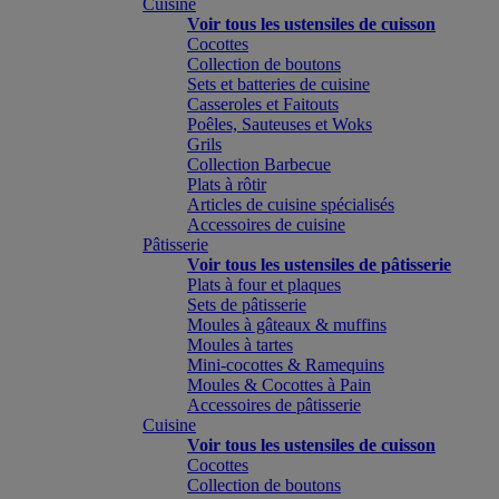
Cuisine
Voir tous les ustensiles de cuisson
Cocottes
Collection de boutons
Sets et batteries de cuisine
Casseroles et Faitouts
Poêles, Sauteuses et Woks
Grils
Collection Barbecue
Plats à rôtir
Articles de cuisine spécialisés
Accessoires de cuisine
Pâtisserie
Voir tous les ustensiles de pâtisserie
Plats à four et plaques
Sets de pâtisserie
Moules à gâteaux & muffins
Moules à tartes
Mini-cocottes & Ramequins
Moules & Cocottes à Pain
Accessoires de pâtisserie
Cuisine
Voir tous les ustensiles de cuisson
Cocottes
Collection de boutons