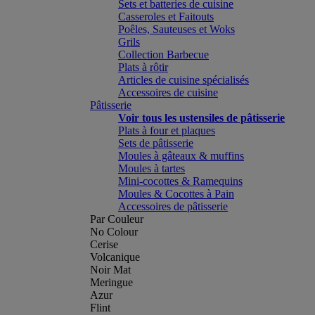
Sets et batteries de cuisine
Casseroles et Faitouts
Poêles, Sauteuses et Woks
Grils
Collection Barbecue
Plats à rôtir
Articles de cuisine spécialisés
Accessoires de cuisine
Pâtisserie
Voir tous les ustensiles de pâtisserie
Plats à four et plaques
Sets de pâtisserie
Moules à gâteaux & muffins
Moules à tartes
Mini-cocottes & Ramequins
Moules & Cocottes à Pain
Accessoires de pâtisserie
Par Couleur
No Colour
Cerise
Volcanique
Noir Mat
Meringue
Azur
Flint