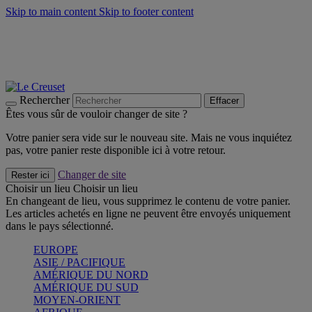
Skip to main content
Skip to footer content
Un set de 2 poignées en silicone offert* avec le code
"CADEAUPOIGNEES"
CRAQUEZ
Découvrez Les indispensables Le Creuset
CRAQUEZ
Découvrez la nouvelle couleur estivale de la gamme Nomade
CRAQUEZ
Rechercher
Effacer
Êtes vous sûr de vouloir changer de site ?
Votre panier sera vide sur le nouveau site. Mais ne vous inquiétez
pas, votre panier reste disponible ici à votre retour.
Changer de site
Rester ici
Choisir un lieu
Choisir un lieu
En changeant de lieu, vous supprimez le contenu de votre panier.
Les articles achetés en ligne ne peuvent être envoyés uniquement
dans le pays sélectionné.
EUROPE
ASIE / PACIFIQUE
AMÉRIQUE DU NORD
AMÉRIQUE DU SUD
MOYEN-ORIENT