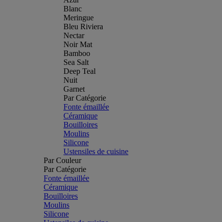
Blanc
Meringue
Bleu Riviera
Nectar
Noir Mat
Bamboo
Sea Salt
Deep Teal
Nuit
Garnet
Par Catégorie
Fonte émaillée
Céramique
Bouilloires
Moulins
Silicone
Ustensiles de cuisine
Par Couleur
Par Catégorie
Fonte émaillée
Céramique
Bouilloires
Moulins
Silicone