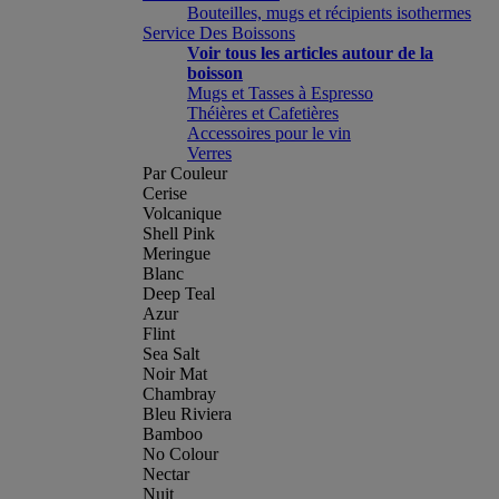
Bouteilles, mugs et récipients isothermes
Service Des Boissons
Voir tous les articles autour de la
boisson
Mugs et Tasses à Espresso
Théières et Cafetières
Accessoires pour le vin
Verres
Par Couleur
Cerise
Volcanique
Shell Pink
Meringue
Blanc
Deep Teal
Azur
Flint
Sea Salt
Noir Mat
Chambray
Bleu Riviera
Bamboo
No Colour
Nectar
Nuit