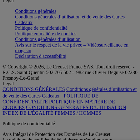
Légal
Conditions générales
Conditions générales d’utilisation et de vente des Cartes
Cadeaux
Politique de confidentialité
Politique en matière de cookies
Conditions générales d’utilisation
Avis sur le respect de la vie privée – Vidéosurveillance en
magasin
Déclaration d'accessibilité
© Copyright © 2026, Le Creuset France SAS. Tout droit réservé. -
R.C.S. Saint-Quentin 502 705 502 - 982 rue Olivier Deguise 02230
Fresnoy-Le-Grand.
Legal
CONDITIONS GÉNÉRALES
Conditions générales d’utilisation et
de vente des Cartes Cadeaux
POLITIQUE DE
CONFIDENTIALITÉ
POLITIQUE EN MATIÈRE DE
COOKIES
CONDITIONS GÉNÉRALES D’UTILISATION
INDEX DE L'ÉGALITÉ FEMMES / HOMMES
Politique de confidentialité
Avis Intégral de Protection des Données de Le Creuset
La politique de confidentialité ci-dessous s'applique aux