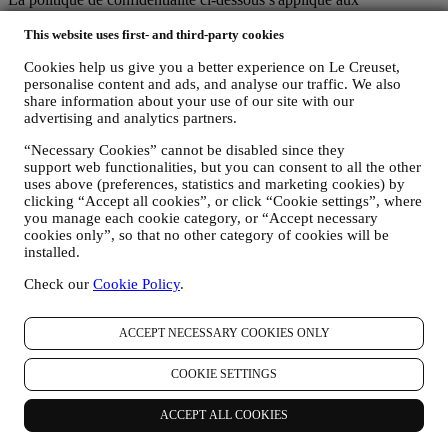
consommateurs. Si vous êtes un partenaire commercial, veuillez
This website uses first- and third-party cookies
consulter la politique de confidentialité B2B
ici
.
Nous nous engageons à respecter votre vie privée et à protéger vos
Cookies help us give you a better experience on Le Creuset,
données personnelles. Nous vous dirons toujours comment et
personalise content and ads, and analyse our traffic. We also
pourquoi nous utilisons vos données.
share information about your use of our site with our
La sécurité relative aux achats en ligne est notre priorité
advertising and analytics partners.
Vos données personnelles sont conservées en toute sécurité et en
toute confidentialité, conformément à la législation européenne sur la
“Necessary Cookies” cannot be disabled since they
protection des données. Nous savons que la sécurité est très
support web functionalities, but you can consent to all the other
importante lorsqu’il s’agit d’effectuer des achats en ligne. Nous nous
uses above (preferences, statistics and marketing cookies) by
appuyons donc sur les dernières technologies pour veiller à ce que
clicking “Accept all cookies”, or click “Cookie settings”, where
toutes vos données personnelles et les données de votre carte de
you manage each cookie category, or “Accept necessary
crédit soient entièrement protégées et demeurent confidentielles.
cookies only”, so that no other category of cookies will be
Nous utilisons les données pour faciliter et personnaliser vos achats
installed.
Nous analysons la manière dont les utilisateurs utilisent notre site
Check our
Cookie Policy
.
Web et nos services pour rendre les choses plus faciles et toujours
plus intéressantes.
Nous utilisons les données pour vous offrir une meilleure expérience
ACCEPT NECESSARY COOKIES ONLY
à l’heure de cuisiner avec Le Creuset et pour vous informer sur les
nouveautés et les offres
COOKIE SETTINGS
Si vous décidez de faire partie de la base de données de clients du
groupe et de recevoir les newsletters et les communications de Le
Creuset, nous vous enverrons des informations spéciales
ACCEPT ALL COOKIES
personnalisées et vous informerons du lancement de nouveaux