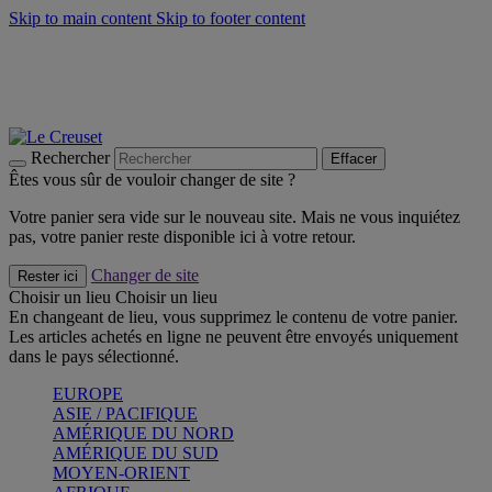
Skip to main content
Skip to footer content
Un set de 2 poignées en silicone offert* avec le code
"CADEAUPOIGNEES"
CRAQUEZ
Découvrez Les indispensables Le Creuset
CRAQUEZ
Découvrez la nouvelle couleur estivale de la gamme Nomade
CRAQUEZ
Rechercher
Effacer
Êtes vous sûr de vouloir changer de site ?
Votre panier sera vide sur le nouveau site. Mais ne vous inquiétez
pas, votre panier reste disponible ici à votre retour.
Changer de site
Rester ici
Choisir un lieu
Choisir un lieu
En changeant de lieu, vous supprimez le contenu de votre panier.
Les articles achetés en ligne ne peuvent être envoyés uniquement
dans le pays sélectionné.
EUROPE
ASIE / PACIFIQUE
AMÉRIQUE DU NORD
AMÉRIQUE DU SUD
MOYEN-ORIENT