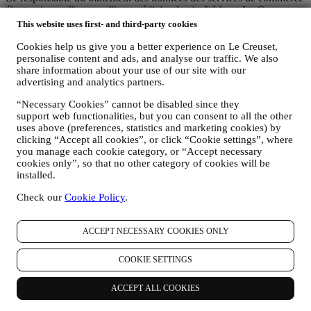
électronique offerts par l'intermédiaire du site Web est Le Creuset
France SAS, B 502 705 502, 982 rue Olivier Deguise 02230
This website uses first- and third-party cookies
Fresnoy-Le-Grand, France. Si vous acceptez de recevoir des
Cookies help us give you a better experience on Le Creuset,
communications commerciales de notre part, vous ferez partie de la
personalise content and ads, and analyse our traffic. We also
base de données des consommateurs du groupe Le Creuset. Celle-ci
share information about your use of our site with our
est gérée, conjointement par Le Creuset France et Le Creuset Group
advertising and analytics partners.
AG, dont le siège social est situé à Neuhofstrasse 4, 6340 Baar, en
Suisse. Son représentant désigné dans l'UE est Le Creuset SL,
“Necessary Cookies” cannot be disabled since they
numéro de TVA B62153630, dont les bureaux sont situés Paseo de
support web functionalities, but you can consent to all the other
Gracia 9, 2º - 08007 Barcelone, Espagne. L’accord de responsabilité
uses above (preferences, statistics and marketing cookies) by
conjointe pourvoit (a) à Le Creuset Group AG la responsabilité de la
clicking “Accept all cookies”, or click “Cookie settings”, where
stratégie marketing globale et de l’expérience client personnalisée ;
you manage each cookie category, or “Accept necessary
(b) aux filiales locales Le Creuset le bénéfice et l’implantation de
cookies only”, so that no other category of cookies will be
cette stratégie, ainsi que la possibilité de développer des initiatives
installed.
marketing et communication de manière indépendante ; (c) à toutes
Check our
Cookie Policy
.
les parties le devoir de traiter de vos demandes concernant vos droits
sur vos données.
3. POURQUOI RECUEILLONS-NOUS CES DONNEES ?
ACCEPT NECESSARY COOKIES ONLY
Nous pouvons traiter vos données aux fins suivantes :
COOKIE SETTINGS
POUR NOUS ACQUITTER DE NOS OBLIGATIONS
LEGALES : Nous pouvons être amenés à traiter certaines
données vous concernant afin de nous acquitter de nos
ACCEPT ALL COOKIES
obligations légales et autres obligations découlant
d’instructions qui émanent des autorités publiques.