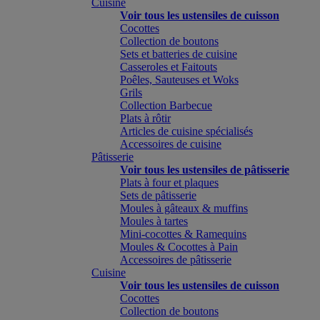
Cuisine
Voir tous les ustensiles de cuisson
Cocottes
Collection de boutons
Sets et batteries de cuisine
Casseroles et Faitouts
Poêles, Sauteuses et Woks
Grils
Collection Barbecue
Plats à rôtir
Articles de cuisine spécialisés
Accessoires de cuisine
Pâtisserie
Voir tous les ustensiles de pâtisserie
Plats à four et plaques
Sets de pâtisserie
Moules à gâteaux & muffins
Moules à tartes
Mini-cocottes & Ramequins
Moules & Cocottes à Pain
Accessoires de pâtisserie
Cuisine
Voir tous les ustensiles de cuisson
Cocottes
Collection de boutons