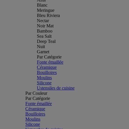
Blanc
Meringue
Bleu Riviera
Nectar
Noir Mat
Bamboo
Sea Salt
Deep Teal
Nuit
Garnet
Par Catégorie
Fonte émaillée
Céramique
Bouilloires
Moulins
Silicone
Ustensiles de cuisine
Par Couleur
Par Catégorie
Fonte émaillée
Céramique
Bouilloires
Moulins
Silicone