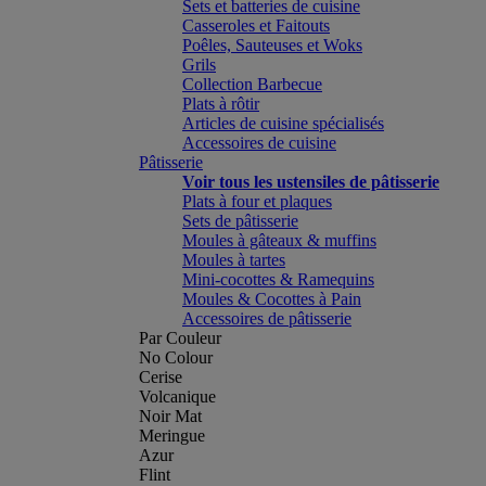
Sets et batteries de cuisine
Casseroles et Faitouts
Poêles, Sauteuses et Woks
Grils
Collection Barbecue
Plats à rôtir
Articles de cuisine spécialisés
Accessoires de cuisine
Pâtisserie
Voir tous les ustensiles de pâtisserie
Plats à four et plaques
Sets de pâtisserie
Moules à gâteaux & muffins
Moules à tartes
Mini-cocottes & Ramequins
Moules & Cocottes à Pain
Accessoires de pâtisserie
Par Couleur
No Colour
Cerise
Volcanique
Noir Mat
Meringue
Azur
Flint