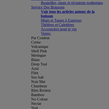
Bouteilles, mugs et récipients isothermes
Service Des Boissons
Voir tous les articles autour de la
boisson
Mugs et Tasses à Espresso
Théières et Cafetières
Accessoires pour le vin
Verres
Par Couleur
Cerise
Volcanique
Shell Pink
Meringue
Blanc
Deep Teal
Azur
Flint
Sea Salt
Noir Mat
Chambray
Bleu Riviera
Bamboo
No Colour
Nectar
Nuit