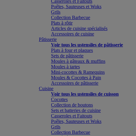
Casseroles et Faitouts
Poêles, Sauteuses et Woks
Grils
Collection Barbecue
Plats à rôtir
Articles de cuisine spécialisés
Accessoires de cuisine
Pâtisserie
Voir tous les ustensiles de pâtisserie
Plats à four et plaques
Sets de pâtisserie
Moules à gâteaux & muffins
Moules à tartes
Mini-cocottes & Ramequins
Moules & Cocottes à Pain
Accessoires de pâtisserie
Cuisine
Voir tous les ustensiles de cuisson
Cocottes
Collection de boutons
Sets et batteries de cuisine
Casseroles et Faitouts
Poêles, Sauteuses et Woks
Grils
Collection Barbecue