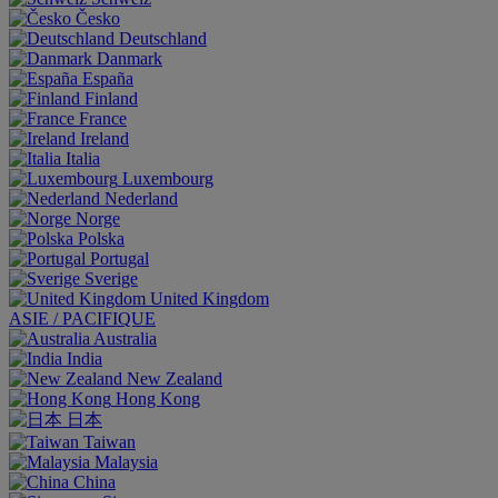
Česko
Deutschland
Danmark
España
Finland
France
Ireland
Italia
Luxembourg
Nederland
Norge
Polska
Portugal
Sverige
United Kingdom
ASIE / PACIFIQUE
Australia
India
New Zealand
Hong Kong
日本
Taiwan
Malaysia
China