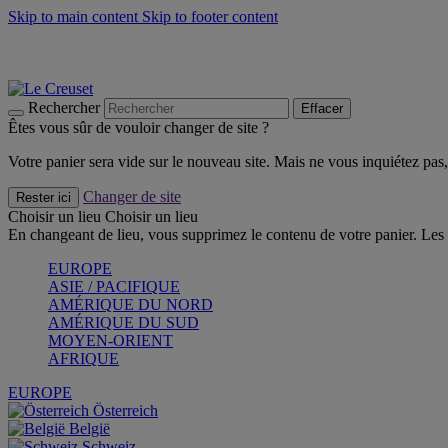
Skip to main content
Skip to footer content
Un set de 2 poignées en silicone offert* avec le code "CAD
Découvrez Les indispensables Le Creuset
CRAQUEZ
Découvrez la nouvelle couleur estivale de la gamme Nomade
CR
Rechercher
Effacer
Êtes vous sûr de vouloir changer de site ?
Votre panier sera vide sur le nouveau site. Mais ne vous inquiétez pas, 
Changer de site
Rester ici
Choisir un lieu
Choisir un lieu
En changeant de lieu, vous supprimez le contenu de votre panier. Les 
EUROPE
ASIE / PACIFIQUE
AMÉRIQUE DU NORD
AMÉRIQUE DU SUD
MOYEN-ORIENT
AFRIQUE
EUROPE
Österreich
België
Schweiz