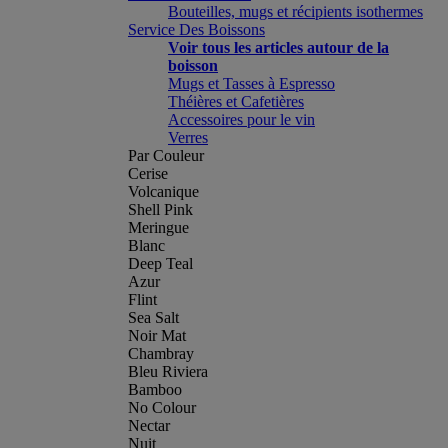
Bouteilles, mugs et récipients isothermes
Service Des Boissons
Voir tous les articles autour de la
boisson
Mugs et Tasses à Espresso
Théières et Cafetières
Accessoires pour le vin
Verres
Par Couleur
Cerise
Volcanique
Shell Pink
Meringue
Blanc
Deep Teal
Azur
Flint
Sea Salt
Noir Mat
Chambray
Bleu Riviera
Bamboo
No Colour
Nectar
Nuit