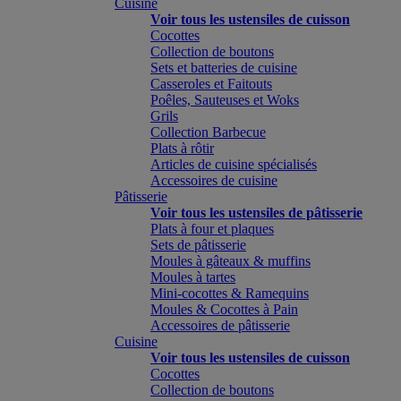
Cuisine
Voir tous les ustensiles de cuisson
Cocottes
Collection de boutons
Sets et batteries de cuisine
Casseroles et Faitouts
Poêles, Sauteuses et Woks
Grils
Collection Barbecue
Plats à rôtir
Articles de cuisine spécialisés
Accessoires de cuisine
Pâtisserie
Voir tous les ustensiles de pâtisserie
Plats à four et plaques
Sets de pâtisserie
Moules à gâteaux & muffins
Moules à tartes
Mini-cocottes & Ramequins
Moules & Cocottes à Pain
Accessoires de pâtisserie
Cuisine
Voir tous les ustensiles de cuisson
Cocottes
Collection de boutons