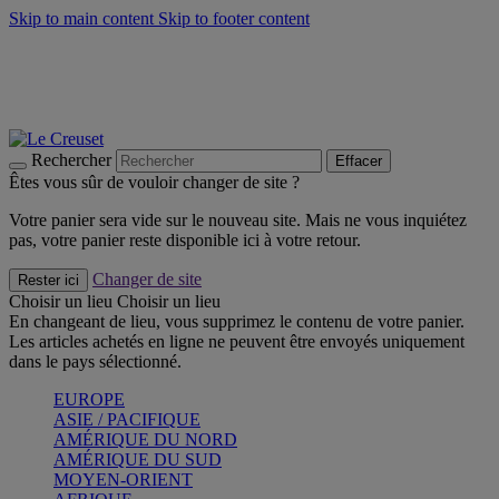
Skip to main content
Skip to footer content
Un set de 2 poignées en silicone offert* avec le code
"CADEAUPOIGNEES"
CRAQUEZ
Découvrez Les indispensables Le Creuset
CRAQUEZ
Découvrez la nouvelle couleur estivale de la gamme Nomade
CRAQUEZ
Rechercher
Effacer
Êtes vous sûr de vouloir changer de site ?
Votre panier sera vide sur le nouveau site. Mais ne vous inquiétez
pas, votre panier reste disponible ici à votre retour.
Changer de site
Rester ici
Choisir un lieu
Choisir un lieu
En changeant de lieu, vous supprimez le contenu de votre panier.
Les articles achetés en ligne ne peuvent être envoyés uniquement
dans le pays sélectionné.
EUROPE
ASIE / PACIFIQUE
AMÉRIQUE DU NORD
AMÉRIQUE DU SUD
MOYEN-ORIENT