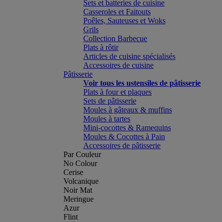
Sets et batteries de cuisine
Casseroles et Faitouts
Poêles, Sauteuses et Woks
Grils
Collection Barbecue
Plats à rôtir
Articles de cuisine spécialisés
Accessoires de cuisine
Pâtisserie
Voir tous les ustensiles de pâtisserie
Plats à four et plaques
Sets de pâtisserie
Moules à gâteaux & muffins
Moules à tartes
Mini-cocottes & Ramequins
Moules & Cocottes à Pain
Accessoires de pâtisserie
Par Couleur
No Colour
Cerise
Volcanique
Noir Mat
Meringue
Azur
Flint