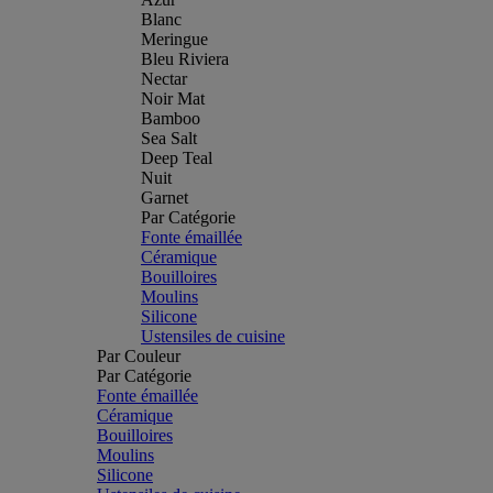
Blanc
Meringue
Bleu Riviera
Nectar
Noir Mat
Bamboo
Sea Salt
Deep Teal
Nuit
Garnet
Par Catégorie
Fonte émaillée
Céramique
Bouilloires
Moulins
Silicone
Ustensiles de cuisine
Par Couleur
Par Catégorie
Fonte émaillée
Céramique
Bouilloires
Moulins
Silicone