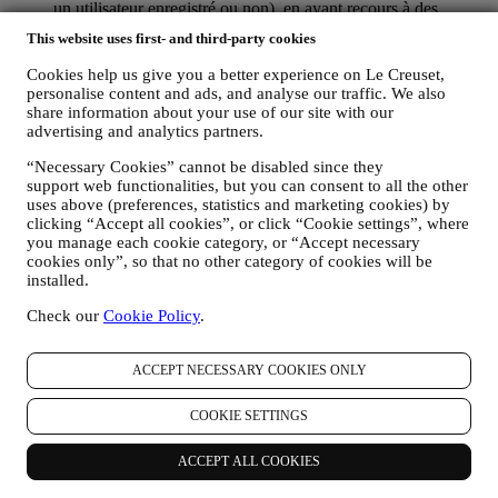
un utilisateur enregistré ou non), en ayant recours à des
journaux ou des technologies de suivi telles que les « cookies
This website uses first- and third-party cookies
» ou autre technologie (incluant les pixels de suivi des e-
mails) (pour plus d’informations sur la collecte de données par
Cookies help us give you a better experience on Le Creuset,
le biais de cookies, veuillez consulter notre
Politique en
personalise content and ads, and analyse our traffic. We also
matière de cookies
, pour améliorer nos services et publicités,
share information about your use of our site with our
ou pour notre analyse statistique. Dans la plupart des cas,
advertising and analytics partners.
nous ne serons pas en mesure de vous identifier à partir de ces
“Necessary Cookies” cannot be disabled since they
données.
support web functionalities, but you can consent to all the other
vos commentaires, demandes, plaintes, questions ou
uses above (preferences, statistics and marketing cookies) by
interactions avec nous (par exemple, vos messages,
clicking “Accept all cookies”, or click “Cookie settings”, where
discussions en ligne, messages sur les réseaux sociaux,
you manage each cookie category, or “Accept necessary
courriers électroniques ou appels téléphoniques).
cookies only”, so that no other category of cookies will be
installed.
Les données personnelles recueillies auprès de vous lorsque vous
utilisez le site Web ou que vous fournissez des informations
Check our
Cookie Policy
.
permettant de vous identifier sont ainsi protégées et vous disposez
des droits en matière de protection des données exposés au
paragraphe 8 ci-dessous.
ACCEPT NECESSARY COOKIES ONLY
2. QUI RECUEILLE VOS DONNEES PERSONNELLES ?
Le responsable du traitement des données des services de commerce
COOKIE SETTINGS
électronique offerts par l'intermédiaire du site Web est Le Creuset
France SAS, B 502 705 502, 982 rue Olivier Deguise 02230
ACCEPT ALL COOKIES
Fresnoy-Le-Grand, France. Si vous acceptez de recevoir des
communications commerciales de notre part, vous ferez partie de la