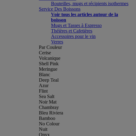
Bouteilles, mugs et récipients isothermes
Service Des Boissons
Voir tous les articles autour de la
boisson
Mugs et Tasses à Espresso
Théières et Cafetières
Accessoires pour le vin
Verres
Par Couleur
Cerise
Volcanique
Shell Pink
Meringue
Blanc
Deep Teal
Azur
Flint
Sea Salt
Noir Mat
Chambray
Bleu Riviera
Bamboo
No Colour
Nuit
Onyx