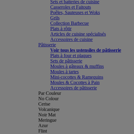
Sets et batteries de cuisine
Casseroles et Faitouts
Poêles, Sauteuses et Woks
Grils
Collection Barbecue
Plats à rôtir
Articles de cuisine spécialisés
Accessoires de cuisine
Pâtisserie
Voir tous les ustensiles de pâtisserie
Plats à four et plaques
Sets de pâtisserie
Moules à gâteaux & muffins
Moules à tartes
Mini-cocottes & Ramequins
Moules & Cocottes à Pain
Accessoires de pâtisserie
Par Couleur
No Colour
Cerise
Volcanique
Noir Mat
Meringue
Azur
Flint