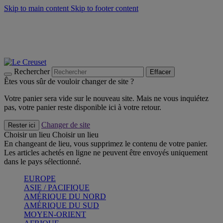
Skip to main content
Skip to footer content
Un set de 2 poignées en silicone offert* avec le code
"CADEAUPOIGNEES"
CRAQUEZ
Découvrez Les indispensables Le Creuset
CRAQUEZ
Découvrez la nouvelle couleur estivale de la gamme Nomade
CRAQUEZ
Rechercher
Effacer
Êtes vous sûr de vouloir changer de site ?
Votre panier sera vide sur le nouveau site. Mais ne vous inquiétez
pas, votre panier reste disponible ici à votre retour.
Changer de site
Rester ici
Choisir un lieu
Choisir un lieu
En changeant de lieu, vous supprimez le contenu de votre panier.
Les articles achetés en ligne ne peuvent être envoyés uniquement
dans le pays sélectionné.
EUROPE
ASIE / PACIFIQUE
AMÉRIQUE DU NORD
AMÉRIQUE DU SUD
MOYEN-ORIENT