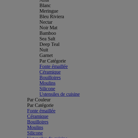
Blanc
Meringue
Bleu Riviera
Nectar
Noir Mat
Bamboo
Sea Salt
Deep Teal
Nuit
Garnet
Par Catégorie
Fonte émaillée
Céramique
Bouilloires
Moulins
Silicone
Ustensiles de cuisine
Par Couleur
Par Catégorie
Fonte émaillée
Céramique
Bouilloires
Moulins
Silicone