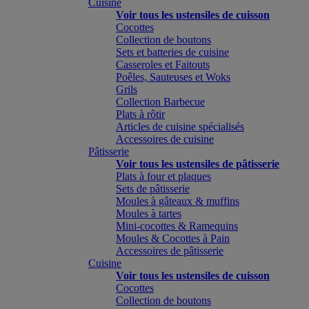
Cuisine
Voir tous les ustensiles de cuisson
Cocottes
Collection de boutons
Sets et batteries de cuisine
Casseroles et Faitouts
Poêles, Sauteuses et Woks
Grils
Collection Barbecue
Plats à rôtir
Articles de cuisine spécialisés
Accessoires de cuisine
Pâtisserie
Voir tous les ustensiles de pâtisserie
Plats à four et plaques
Sets de pâtisserie
Moules à gâteaux & muffins
Moules à tartes
Mini-cocottes & Ramequins
Moules & Cocottes à Pain
Accessoires de pâtisserie
Cuisine
Voir tous les ustensiles de cuisson
Cocottes
Collection de boutons