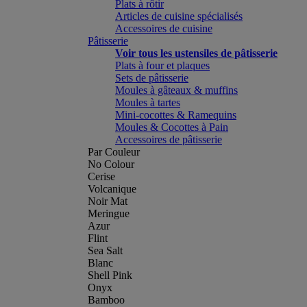
Plats à rôtir
Articles de cuisine spécialisés
Accessoires de cuisine
Pâtisserie
Voir tous les ustensiles de pâtisserie
Plats à four et plaques
Sets de pâtisserie
Moules à gâteaux & muffins
Moules à tartes
Mini-cocottes & Ramequins
Moules & Cocottes à Pain
Accessoires de pâtisserie
Par Couleur
No Colour
Cerise
Volcanique
Noir Mat
Meringue
Azur
Flint
Sea Salt
Blanc
Shell Pink
Onyx
Bamboo