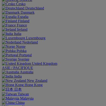
Česko
Deutschland
Danmark
España
Finland
France
Ireland
Italia
Luxembourg
Nederland
Norge
Polska
Portugal
Sverige
United Kingdom
ASIE / PACIFIQUE
Australia
India
New Zealand
Hong Kong
日本
Taiwan
Malaysia
China