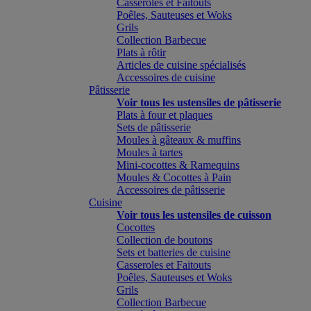
Casseroles et Faitouts
Poêles, Sauteuses et Woks
Grils
Collection Barbecue
Plats à rôtir
Articles de cuisine spécialisés
Accessoires de cuisine
Pâtisserie
Voir tous les ustensiles de pâtisserie
Plats à four et plaques
Sets de pâtisserie
Moules à gâteaux & muffins
Moules à tartes
Mini-cocottes & Ramequins
Moules & Cocottes à Pain
Accessoires de pâtisserie
Cuisine
Voir tous les ustensiles de cuisson
Cocottes
Collection de boutons
Sets et batteries de cuisine
Casseroles et Faitouts
Poêles, Sauteuses et Woks
Grils
Collection Barbecue