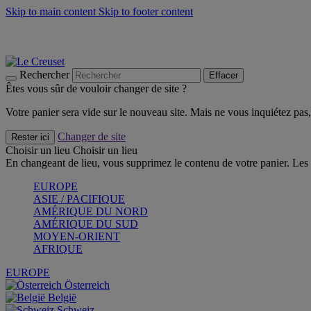
Skip to main content
Skip to footer content
Un set de 2 poignées en silicone offert* avec le code "CAD
Découvrez Les indispensables Le Creuset
CRAQUEZ
Découvrez la nouvelle couleur estivale de la gamme Nomade
CR
Rechercher
Effacer
Êtes vous sûr de vouloir changer de site ?
Votre panier sera vide sur le nouveau site. Mais ne vous inquiétez pas, 
Changer de site
Rester ici
Choisir un lieu
Choisir un lieu
En changeant de lieu, vous supprimez le contenu de votre panier. Les 
EUROPE
ASIE / PACIFIQUE
AMÉRIQUE DU NORD
AMÉRIQUE DU SUD
MOYEN-ORIENT
AFRIQUE
EUROPE
Österreich
België
Schweiz