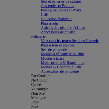
Sets et batteries de cuisine
Casseroles et Faitouts
Poêles, Sauteuses et Woks
Grils
Collection Barbecue
Plats à rôtir
Articles de cuisine spécialisés
Accessoires de cuisine
Pâtisserie
Voir tous les ustensiles de pâtisserie
Plats à four et plaques
Sets de pâtisserie
Moules à gâteaux & muffins
Moules à tartes
Mini-cocottes & Ramequins
Moules & Cocottes à Pain
Accessoires de pâtisserie
Par Couleur
No Colour
Cerise
Volcanique
Noir Mat
Meringue
Azur
Flint