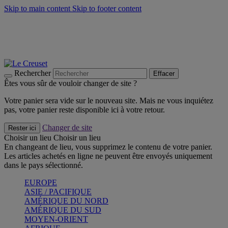
Skip to main content
Skip to footer content
Un set de 2 poignées en silicone offert* avec le code
"CADEAUPOIGNEES"
CRAQUEZ
Découvrez Les indispensables Le Creuset
CRAQUEZ
Découvrez la nouvelle couleur estivale de la gamme Nomade
CRAQUEZ
Rechercher
Effacer
Êtes vous sûr de vouloir changer de site ?
Votre panier sera vide sur le nouveau site. Mais ne vous inquiétez
pas, votre panier reste disponible ici à votre retour.
Changer de site
Rester ici
Choisir un lieu
Choisir un lieu
En changeant de lieu, vous supprimez le contenu de votre panier.
Les articles achetés en ligne ne peuvent être envoyés uniquement
dans le pays sélectionné.
EUROPE
ASIE / PACIFIQUE
AMÉRIQUE DU NORD
AMÉRIQUE DU SUD
MOYEN-ORIENT