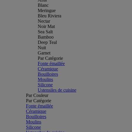
Blanc
Meringue
Bleu Riviera
Nectar
Noir Mat
Sea Salt
Bamboo
Deep Teal
Nuit
Garnet
Par Catégorie
Fonte émaillée
Céramique
Bouilloires
Moulins
Silicone
Ustensiles de cuisine
Par Couleur
Par Catégorie
Fonte émaillée
Céramique
Bouilloires
Moulins
Silicone