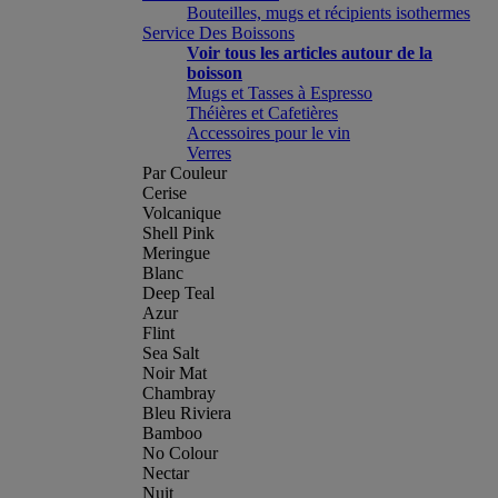
Bouteilles, mugs et récipients isothermes
Service Des Boissons
Voir tous les articles autour de la
boisson
Mugs et Tasses à Espresso
Théières et Cafetières
Accessoires pour le vin
Verres
Par Couleur
Cerise
Volcanique
Shell Pink
Meringue
Blanc
Deep Teal
Azur
Flint
Sea Salt
Noir Mat
Chambray
Bleu Riviera
Bamboo
No Colour
Nectar
Nuit