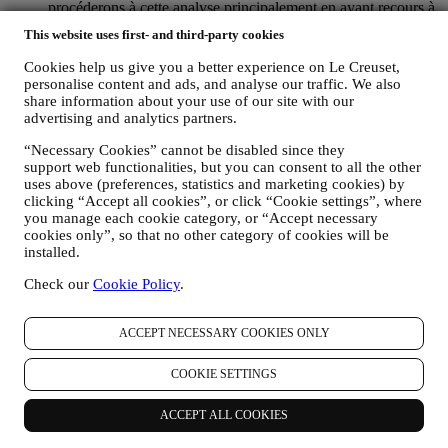
procéderons à cette analyse principalement en ayant recours à
des cookies et technologies similaires (incluant les pixels de
This website uses first- and third-party cookies
suivi des e-mails) et également grâce à vos données et à vos
préférences collectées lors de votre abonnement à nos
Cookies help us give you a better experience on Le Creuset,
communications marketing personnalisées. Nous utiliserons
personalise content and ads, and analyse our traffic. We also
ces informations pour gérer nos publicités sur d’autres sites,
share information about your use of our site with our
accorder l’accès à un contenu particulier, adapter le contenu
advertising and analytics partners.
ou les offres que vous voyez sur le site Web ou, si vous avez
“Necessary Cookies” cannot be disabled since they
consenti à vous abonner à nos communications marketing,
support web functionalities, but you can consent to all the other
pour vous envoyer des communications pertinentes qui
uses above (preferences, statistics and marketing cookies) by
pourraient vous intéresser / des messages que nous croyons
clicking “Accept all cookies”, or click “Cookie settings”, where
que vous pourriez aimer. Il n’y aura pas d’autres effets.
you manage each cookie category, or “Accept necessary
L’utilisation des cookies est soumise à votre consentement. Si
cookies only”, so that no other category of cookies will be
vous ne souhaitez pas que ces informations soient utilisées
installed.
pour vous présenter des publicités, du contenu ou des
messages en fonction de vos intérêts, vous pouvez limiter
Check our
Cookie Policy
.
l’utilisation des informations sur vos actions en ligne en gérant
vos paramètres en matière de cookies (veuillez toutefois noter
que certains cookies sont nécessaires pour utiliser le site Web).
ACCEPT NECESSARY COOKIES ONLY
Veuillez noter que cela ne vous empêche pas de recevoir des
publicités, des offres ou des messages. Vous continuerez à
COOKIE SETTINGS
recevoir des publicités, des offres ou des messages
génériques. Pour plus d’informations sur la façon dont nous
ACCEPT ALL COOKIES
utilisons les cookies et savoir comment vous pouvez les
supprimer, consultez notre
Politique en matière de cookies
.