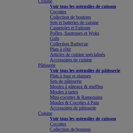
Cuisine
Voir tous les ustensiles de cuisson
Cocottes
Collection de boutons
Sets et batteries de cuisine
Casseroles et Faitouts
Poêles, Sauteuses et Woks
Grils
Collection Barbecue
Plats à rôtir
Articles de cuisine spécialisés
Accessoires de cuisine
Pâtisserie
Voir tous les ustensiles de pâtisserie
Plats à four et plaques
Sets de pâtisserie
Moules à gâteaux & muffins
Moules à tartes
Mini-cocottes & Ramequins
Moules & Cocottes à Pain
Accessoires de pâtisserie
Cuisine
Voir tous les ustensiles de cuisson
Cocottes
Collection de boutons