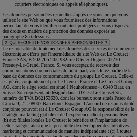
courriers électroniques ou appels téléphoniques).
Les données personnelles recueillies auprès de vous lorsque vous
utilisez le site Web ou que vous fournissez des informations
permettant de vous identifier sont ainsi protégées et vous disposez
des droits en matière de protection des données exposés au
paragraphe 8 ci-dessous.
2. QUI RECUEILLE VOS DONNEES PERSONNELLES ?
Le responsable du traitement des données des services de commerce
électronique offerts par l'intermédiaire du site Web est Le Creuset
France SAS, B 502 705 502, 982 rue Olivier Deguise 02230
Fresnoy-Le-Grand, France. Si vous acceptez de recevoir des
communications commerciales de notre part, vous ferez partie de la
base de données des consommateurs du groupe Le Creuset. Celle-ci
est gérée, conjointement par Le Creuset France et Le Creuset Group
AG, dont le siège social est situé à Neuhofstrasse 4, 6340 Baar, en
Suisse. Son représentant désigné dans l'UE est Le Creuset SL,
numéro de TVA B62153630, dont les bureaux sont situés Paseo de
Gracia 9, 2º - 08007 Barcelone, Espagne. L’accord de responsabilité
conjointe pourvoit (a) à Le Creuset Group AG la responsabilité de la
stratégie marketing globale et de l’expérience client personnalisée ;
(b) aux filiales locales Le Creuset le bénéfice et l’implantation de
cette stratégie, ainsi que la possibilité de développer des initiatives
marketing et communication de manière indépendante ; (c) à toutes
les parties le devoir de traiter de vos demandes concernant vos droits