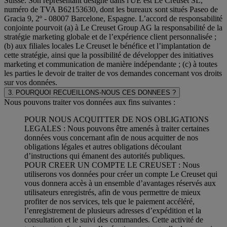
Suisse. Son représentant désigné dans l'UE est Le Creuset SL,
numéro de TVA B62153630, dont les bureaux sont situés Paseo de
Gracia 9, 2º - 08007 Barcelone, Espagne. L’accord de responsabilité
conjointe pourvoit (a) à Le Creuset Group AG la responsabilité de la
stratégie marketing globale et de l’expérience client personnalisée ;
(b) aux filiales locales Le Creuset le bénéfice et l’implantation de
cette stratégie, ainsi que la possibilité de développer des initiatives
marketing et communication de manière indépendante ; (c) à toutes
les parties le devoir de traiter de vos demandes concernant vos droits
sur vos données.
3. POURQUOI RECUEILLONS-NOUS CES DONNEES ?
Nous pouvons traiter vos données aux fins suivantes :
POUR NOUS ACQUITTER DE NOS OBLIGATIONS
LEGALES : Nous pouvons être amenés à traiter certaines
données vous concernant afin de nous acquitter de nos
obligations légales et autres obligations découlant
d’instructions qui émanent des autorités publiques.
POUR CREER UN COMPTE LE CREUSET : Nous
utiliserons vos données pour créer un compte Le Creuset qui
vous donnera accès à un ensemble d’avantages réservés aux
utilisateurs enregistrés, afin de vous permettre de mieux
profiter de nos services, tels que le paiement accéléré,
l’enregistrement de plusieurs adresses d’expédition et la
consultation et le suivi des commandes. Cette activité de