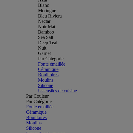
Blanc
Meringue
Bleu Riviera
Nectar
Noir Mat
Bamboo
Sea Salt
Deep Teal
Nuit
Garnet
Par Catégorie
Fonte émaillée
Céramique
Bouilloires
Moulins
Silicone
Ustensiles de cuisine
Par Couleur
Par Catégorie
Fonte émaillée
Céramique
Bouilloires
Moulins
Silicone