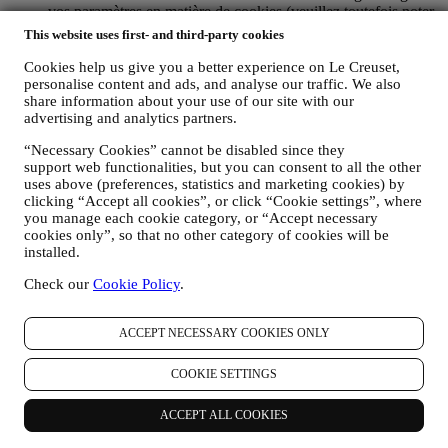
vos paramètres en matière de cookies (veuillez toutefois noter
que certains cookies sont nécessaires pour utiliser le site Web).
This website uses first- and third-party cookies
Veuillez noter que cela ne vous empêche pas de recevoir des
publicités, des offres ou des messages. Vous continuerez à
Cookies help us give you a better experience on Le Creuset,
recevoir des publicités, des offres ou des messages
personalise content and ads, and analyse our traffic. We also
génériques. Pour plus d’informations sur la façon dont nous
share information about your use of our site with our
advertising and analytics partners.
utilisons les cookies et savoir comment vous pouvez les
supprimer, consultez notre
Politique en matière de cookies
.
“Necessary Cookies” cannot be disabled since they
AVIS PRODUITS : Si vous avez acheté l'un de nos produits,
support web functionalities, but you can consent to all the other
nous pouvons vous envoyer un courrier électronique pour
uses above (preferences, statistics and marketing cookies) by
vous demander votre avis sur ce produit. Nous sommes
clicking “Accept all cookies”, or click “Cookie settings”, where
intéressés par les commentaires de nos clients (s'ils souhaitent
you manage each cookie category, or “Accept necessary
fournir de telles informations) afin d'améliorer constamment
cookies only”, so that no other category of cookies will be
nos produits et services. À la fin du processus d'achat, nous
installed.
pouvons également vous inviter à rédiger votre avis sur le
produit. L'avis n'est pas obligatoire, et vous êtes libre de le
Check our
Cookie Policy
.
donner ou non.
WHATSAPP FOR BUSINESS : Certains de nos magasins
ACCEPT NECESSARY COOKIES ONLY
physiques utilisent WhatsApp Business avec les clients qui en
font la demande, uniquement pour fournir une assistance et
envoyer des informations sur nos produits. Ce canal n'est pas
COOKIE SETTINGS
destiné à la vente de nos produits. Aucune donnée de carte de
crédit ou autre information sensible ne sera demandée via
ACCEPT ALL COOKIES
WhatsApp. Vous pouvez en savoir plus sur les conditions et
les garanties de WhatsApp pour le transfert international de