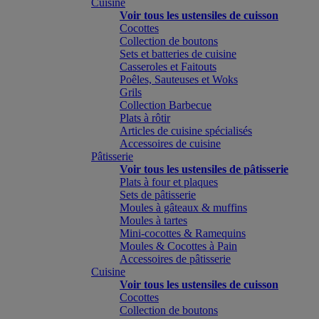
Cuisine
Voir tous les ustensiles de cuisson
Cocottes
Collection de boutons
Sets et batteries de cuisine
Casseroles et Faitouts
Poêles, Sauteuses et Woks
Grils
Collection Barbecue
Plats à rôtir
Articles de cuisine spécialisés
Accessoires de cuisine
Pâtisserie
Voir tous les ustensiles de pâtisserie
Plats à four et plaques
Sets de pâtisserie
Moules à gâteaux & muffins
Moules à tartes
Mini-cocottes & Ramequins
Moules & Cocottes à Pain
Accessoires de pâtisserie
Cuisine
Voir tous les ustensiles de cuisson
Cocottes
Collection de boutons