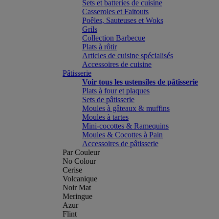
Sets et batteries de cuisine
Casseroles et Faitouts
Poêles, Sauteuses et Woks
Grils
Collection Barbecue
Plats à rôtir
Articles de cuisine spécialisés
Accessoires de cuisine
Pâtisserie
Voir tous les ustensiles de pâtisserie
Plats à four et plaques
Sets de pâtisserie
Moules à gâteaux & muffins
Moules à tartes
Mini-cocottes & Ramequins
Moules & Cocottes à Pain
Accessoires de pâtisserie
Par Couleur
No Colour
Cerise
Volcanique
Noir Mat
Meringue
Azur
Flint