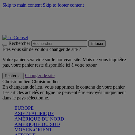
Skip to main content
Skip to footer content
Un set de 2 poignées en silicone offert* avec le code
"CADEAUPOIGNEES"
CRAQUEZ
Découvrez Les indispensables Le Creuset
CRAQUEZ
Découvrez la nouvelle couleur estivale de la gamme Nomade
CRAQUEZ
Rechercher
Effacer
Êtes vous sûr de vouloir changer de site ?
Votre panier sera vide sur le nouveau site. Mais ne vous inquiétez
pas, votre panier reste disponible ici à votre retour.
Changer de site
Rester ici
Choisir un lieu
Choisir un lieu
En changeant de lieu, vous supprimez le contenu de votre panier.
Les articles achetés en ligne ne peuvent être envoyés uniquement
dans le pays sélectionné.
EUROPE
ASIE / PACIFIQUE
AMÉRIQUE DU NORD
AMÉRIQUE DU SUD
MOYEN-ORIENT