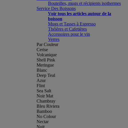
Bouteilles, mugs et récipients isothermes
Service Des Boissons
Voir tous les articles autour de la
boisson
Mugs et Tasses à Espresso
Théières et Cafetières
Accessoires pour le vin
Verres
Par Couleur
Cerise
Volcanique
Shell Pink
Meringue
Blanc
Deep Teal
Azur
Flint
Sea Salt
Noir Mat
Chambray
Bleu Riviera
Bamboo
No Colour
Nectar
Nuit