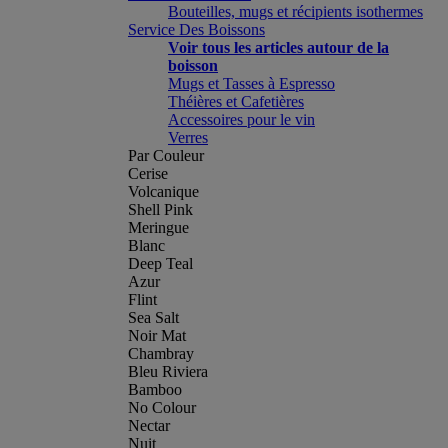
Bouteilles, mugs et récipients isothermes
Service Des Boissons
Voir tous les articles autour de la
boisson
Mugs et Tasses à Espresso
Théières et Cafetières
Accessoires pour le vin
Verres
Par Couleur
Cerise
Volcanique
Shell Pink
Meringue
Blanc
Deep Teal
Azur
Flint
Sea Salt
Noir Mat
Chambray
Bleu Riviera
Bamboo
No Colour
Nectar
Nuit