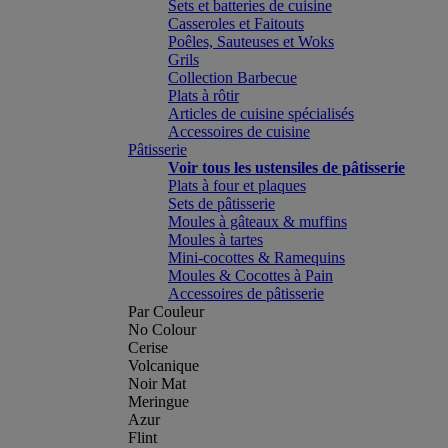
Sets et batteries de cuisine
Casseroles et Faitouts
Poêles, Sauteuses et Woks
Grils
Collection Barbecue
Plats à rôtir
Articles de cuisine spécialisés
Accessoires de cuisine
Pâtisserie
Voir tous les ustensiles de pâtisserie
Plats à four et plaques
Sets de pâtisserie
Moules à gâteaux & muffins
Moules à tartes
Mini-cocottes & Ramequins
Moules & Cocottes à Pain
Accessoires de pâtisserie
Par Couleur
No Colour
Cerise
Volcanique
Noir Mat
Meringue
Azur
Flint