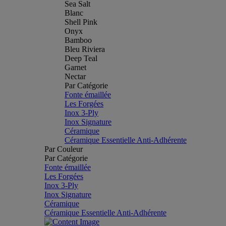
Sea Salt
Blanc
Shell Pink
Onyx
Bamboo
Bleu Riviera
Deep Teal
Garnet
Nectar
Par Catégorie
Fonte émaillée
Les Forgées
Inox 3-Ply
Inox Signature
Céramique
Céramique Essentielle Anti-Adhérente
Par Couleur
Par Catégorie
Fonte émaillée
Les Forgées
Inox 3-Ply
Inox Signature
Céramique
Céramique Essentielle Anti-Adhérente