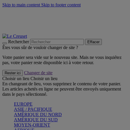
Skip to main content
Skip to footer content
Un set de 2 poignées en silicone offert* avec le code
"CADEAUPOIGNEES"
CRAQUEZ
Découvrez Les indispensables Le Creuset
CRAQUEZ
Découvrez la nouvelle couleur estivale de la gamme Nomade
CRAQUEZ
Rechercher
Effacer
Êtes vous sûr de vouloir changer de site ?
Votre panier sera vide sur le nouveau site. Mais ne vous inquiétez
pas, votre panier reste disponible ici à votre retour.
Changer de site
Rester ici
Choisir un lieu
Choisir un lieu
En changeant de lieu, vous supprimez le contenu de votre panier.
Les articles achetés en ligne ne peuvent être envoyés uniquement
dans le pays sélectionné.
EUROPE
ASIE / PACIFIQUE
AMÉRIQUE DU NORD
AMÉRIQUE DU SUD
MOYEN-ORIENT