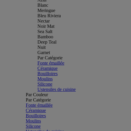
Blanc
Meringue
Bleu Riviera
Nectar
Noir Mat
Sea Salt
Bamboo
Deep Teal
Nuit
Garnet
Par Catégorie
Fonte émaillée
Céramique
Bouilloires
Moulins
Silicone
Ustensiles de cuisine
Par Couleur
Par Catégorie
Fonte émaillée
Céramique
Bouilloires
Moulins
Silicone