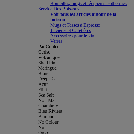
Bouteilles, mugs et récipients isothermes
Service Des Boissons
Voir tous les articles autour de la
boisson
Mugs et Tasses à Espresso
Théières et Cafetières
Accessoires pour le vin
Verres
Par Couleur
Cerise
Volcanique
Shell Pink
Meringue
Blanc
Deep Teal
Azur
Flint
Sea Salt
Noir Mat
Chambray
Bleu Riviera
Bamboo
No Colour
Nuit
Onyx