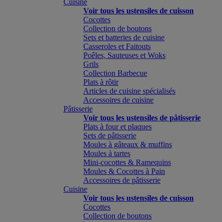
Cuisine
Voir tous les ustensiles de cuisson
Cocottes
Collection de boutons
Sets et batteries de cuisine
Casseroles et Faitouts
Poêles, Sauteuses et Woks
Grils
Collection Barbecue
Plats à rôtir
Articles de cuisine spécialisés
Accessoires de cuisine
Pâtisserie
Voir tous les ustensiles de pâtisserie
Plats à four et plaques
Sets de pâtisserie
Moules à gâteaux & muffins
Moules à tartes
Mini-cocottes & Ramequins
Moules & Cocottes à Pain
Accessoires de pâtisserie
Cuisine
Voir tous les ustensiles de cuisson
Cocottes
Collection de boutons