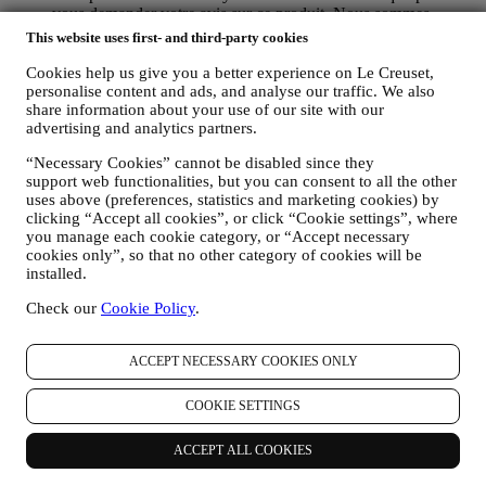
vous demander votre avis sur ce produit. Nous sommes
intéressés par les commentaires de nos clients (s'ils souhaitent
This website uses first- and third-party cookies
fournir de telles informations) afin d'améliorer constamment
nos produits et services. À la fin du processus d'achat, nous
Cookies help us give you a better experience on Le Creuset,
pouvons également vous inviter à rédiger votre avis sur le
personalise content and ads, and analyse our traffic. We also
share information about your use of our site with our
produit. L'avis n'est pas obligatoire, et vous êtes libre de le
advertising and analytics partners.
donner ou non.
WHATSAPP FOR BUSINESS : Certains de nos magasins
“Necessary Cookies” cannot be disabled since they
physiques utilisent WhatsApp Business avec les clients qui en
support web functionalities, but you can consent to all the other
font la demande, uniquement pour fournir une assistance et
uses above (preferences, statistics and marketing cookies) by
envoyer des informations sur nos produits. Ce canal n'est pas
clicking “Accept all cookies”, or click “Cookie settings”, where
destiné à la vente de nos produits. Aucune donnée de carte de
you manage each cookie category, or “Accept necessary
crédit ou autre information sensible ne sera demandée via
cookies only”, so that no other category of cookies will be
WhatsApp. Vous pouvez en savoir plus sur les conditions et
installed.
les garanties de WhatsApp pour le transfert international de
vos données sur
https://www.whatsapp.com/legal/privacy-
Check our
Cookie Policy
.
policy-eea
. Vous pouvez exercer vos droits en matière de
protection des données, y compris de révocation et
ACCEPT NECESSARY COOKIES ONLY
d'effacement des données, en contactant votre magasin ou
envoyant un courrier électronique à l’adresse
privacy@lecreuset.com
. La conservation des données par
COOKIE SETTINGS
WhatsApp est couverte par la politique de confidentialité de
l'application ; Le Creuset supprimera ces informations après 1
ACCEPT ALL COOKIES
(un) an.