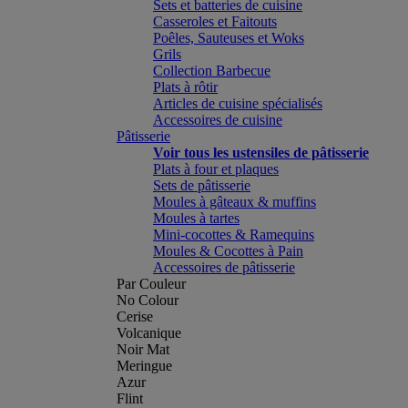
Sets et batteries de cuisine
Casseroles et Faitouts
Poêles, Sauteuses et Woks
Grils
Collection Barbecue
Plats à rôtir
Articles de cuisine spécialisés
Accessoires de cuisine
Pâtisserie
Voir tous les ustensiles de pâtisserie
Plats à four et plaques
Sets de pâtisserie
Moules à gâteaux & muffins
Moules à tartes
Mini-cocottes & Ramequins
Moules & Cocottes à Pain
Accessoires de pâtisserie
Par Couleur
No Colour
Cerise
Volcanique
Noir Mat
Meringue
Azur
Flint