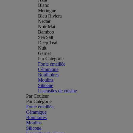
Blanc
Meringue
Bleu Riviera
Nectar
Noir Mat
Bamboo
Sea Salt
Deep Teal
Nuit
Garnet
Par Catégorie
Fonte émaillée
Céramique
Bouilloires
Moulins
Silicone
Ustensiles de cuisine
Par Couleur
Par Catégorie
Fonte émaillée
Céramique
Bouilloires
Moulins
Silicone