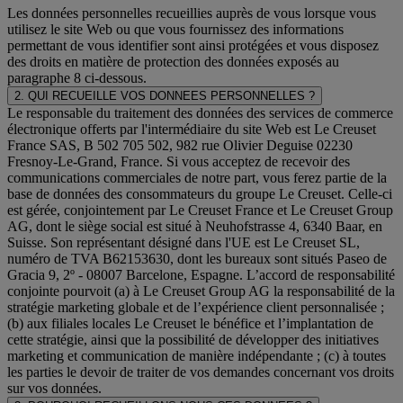
Les données personnelles recueillies auprès de vous lorsque vous
utilisez le site Web ou que vous fournissez des informations
permettant de vous identifier sont ainsi protégées et vous disposez
des droits en matière de protection des données exposés au
paragraphe 8 ci-dessous.
2. QUI RECUEILLE VOS DONNEES PERSONNELLES ?
Le responsable du traitement des données des services de commerce
électronique offerts par l'intermédiaire du site Web est Le Creuset
France SAS, B 502 705 502, 982 rue Olivier Deguise 02230
Fresnoy-Le-Grand, France. Si vous acceptez de recevoir des
communications commerciales de notre part, vous ferez partie de la
base de données des consommateurs du groupe Le Creuset. Celle-ci
est gérée, conjointement par Le Creuset France et Le Creuset Group
AG, dont le siège social est situé à Neuhofstrasse 4, 6340 Baar, en
Suisse. Son représentant désigné dans l'UE est Le Creuset SL,
numéro de TVA B62153630, dont les bureaux sont situés Paseo de
Gracia 9, 2º - 08007 Barcelone, Espagne. L’accord de responsabilité
conjointe pourvoit (a) à Le Creuset Group AG la responsabilité de la
stratégie marketing globale et de l’expérience client personnalisée ;
(b) aux filiales locales Le Creuset le bénéfice et l’implantation de
cette stratégie, ainsi que la possibilité de développer des initiatives
marketing et communication de manière indépendante ; (c) à toutes
les parties le devoir de traiter de vos demandes concernant vos droits
sur vos données.