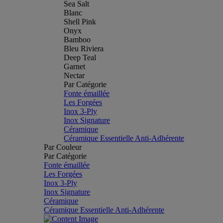
Sea Salt
Blanc
Shell Pink
Onyx
Bamboo
Bleu Riviera
Deep Teal
Garnet
Nectar
Par Catégorie
Fonte émaillée
Les Forgées
Inox 3-Ply
Inox Signature
Céramique
Céramique Essentielle Anti-Adhérente
Par Couleur
Par Catégorie
Fonte émaillée
Les Forgées
Inox 3-Ply
Inox Signature
Céramique
Céramique Essentielle Anti-Adhérente