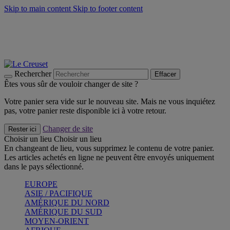
Skip to main content
Skip to footer content
Un set de 2 poignées en silicone offert* avec le code
"CADEAUPOIGNEES"
CRAQUEZ
Découvrez Les indispensables Le Creuset
CRAQUEZ
Découvrez la nouvelle couleur estivale de la gamme Nomade
CRAQUEZ
Rechercher
Effacer
Êtes vous sûr de vouloir changer de site ?
Votre panier sera vide sur le nouveau site. Mais ne vous inquiétez
pas, votre panier reste disponible ici à votre retour.
Changer de site
Rester ici
Choisir un lieu
Choisir un lieu
En changeant de lieu, vous supprimez le contenu de votre panier.
Les articles achetés en ligne ne peuvent être envoyés uniquement
dans le pays sélectionné.
EUROPE
ASIE / PACIFIQUE
AMÉRIQUE DU NORD
AMÉRIQUE DU SUD
MOYEN-ORIENT