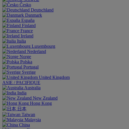
Česko
Deutschland
Danmark
España
Finland
France
Ireland
Italia
Luxembourg
Nederland
Norge
Polska
Portugal
Sverige
United Kingdom
ASIE / PACIFIQUE
Australia
India
New Zealand
Hong Kong
日本
Taiwan
Malaysia
China