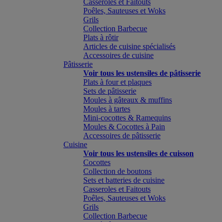
Casseroles et Faitouts
Poêles, Sauteuses et Woks
Grils
Collection Barbecue
Plats à rôtir
Articles de cuisine spécialisés
Accessoires de cuisine
Pâtisserie
Voir tous les ustensiles de pâtisserie
Plats à four et plaques
Sets de pâtisserie
Moules à gâteaux & muffins
Moules à tartes
Mini-cocottes & Ramequins
Moules & Cocottes à Pain
Accessoires de pâtisserie
Cuisine
Voir tous les ustensiles de cuisson
Cocottes
Collection de boutons
Sets et batteries de cuisine
Casseroles et Faitouts
Poêles, Sauteuses et Woks
Grils
Collection Barbecue