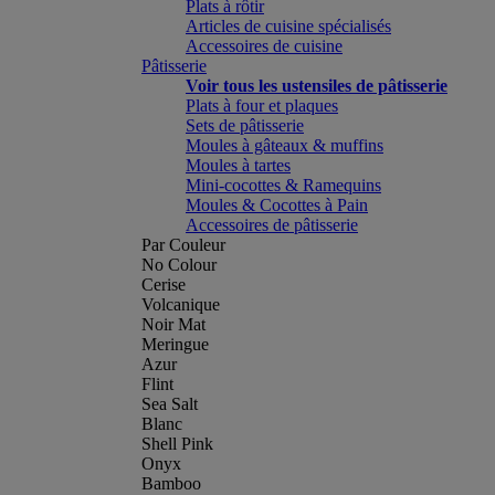
Plats à rôtir
Articles de cuisine spécialisés
Accessoires de cuisine
Pâtisserie
Voir tous les ustensiles de pâtisserie
Plats à four et plaques
Sets de pâtisserie
Moules à gâteaux & muffins
Moules à tartes
Mini-cocottes & Ramequins
Moules & Cocottes à Pain
Accessoires de pâtisserie
Par Couleur
No Colour
Cerise
Volcanique
Noir Mat
Meringue
Azur
Flint
Sea Salt
Blanc
Shell Pink
Onyx
Bamboo