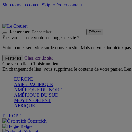
Skip to main content
Skip to footer content
Un set de 2 poignées en silicone offert* avec le code "CAD
Découvrez Les indispensables Le Creuset
CRAQUEZ
Découvrez la nouvelle couleur estivale de la gamme Nomade
CR
Rechercher
Effacer
Êtes vous sûr de vouloir changer de site ?
Votre panier sera vide sur le nouveau site. Mais ne vous inquiétez pas, 
Changer de site
Rester ici
Choisir un lieu
Choisir un lieu
En changeant de lieu, vous supprimez le contenu de votre panier. Les 
EUROPE
ASIE / PACIFIQUE
AMÉRIQUE DU NORD
AMÉRIQUE DU SUD
MOYEN-ORIENT
AFRIQUE
EUROPE
Österreich
België
Schweiz