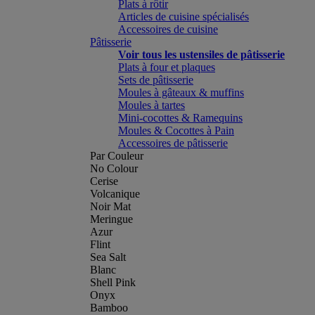
Plats à rôtir
Articles de cuisine spécialisés
Accessoires de cuisine
Pâtisserie
Voir tous les ustensiles de pâtisserie
Plats à four et plaques
Sets de pâtisserie
Moules à gâteaux & muffins
Moules à tartes
Mini-cocottes & Ramequins
Moules & Cocottes à Pain
Accessoires de pâtisserie
Par Couleur
No Colour
Cerise
Volcanique
Noir Mat
Meringue
Azur
Flint
Sea Salt
Blanc
Shell Pink
Onyx
Bamboo