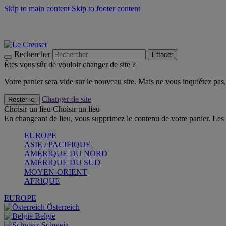
Skip to main content
Skip to footer content
Un set de 2 poignées en silicone offert* avec le code "CAD
Découvrez Les indispensables Le Creuset
CRAQUEZ
Découvrez la nouvelle couleur estivale de la gamme Nomade
CR
Rechercher
Effacer
Êtes vous sûr de vouloir changer de site ?
Votre panier sera vide sur le nouveau site. Mais ne vous inquiétez pas, 
Changer de site
Rester ici
Choisir un lieu
Choisir un lieu
En changeant de lieu, vous supprimez le contenu de votre panier. Les 
EUROPE
ASIE / PACIFIQUE
AMÉRIQUE DU NORD
AMÉRIQUE DU SUD
MOYEN-ORIENT
AFRIQUE
EUROPE
Österreich
België
Schweiz