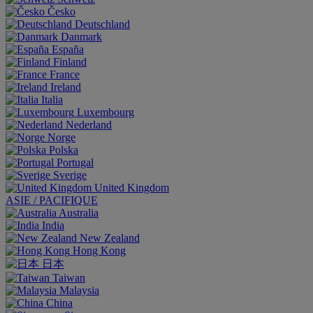
Česko
Deutschland
Danmark
España
Finland
France
Ireland
Italia
Luxembourg
Nederland
Norge
Polska
Portugal
Sverige
United Kingdom
ASIE / PACIFIQUE
Australia
India
New Zealand
Hong Kong
日本
Taiwan
Malaysia
China