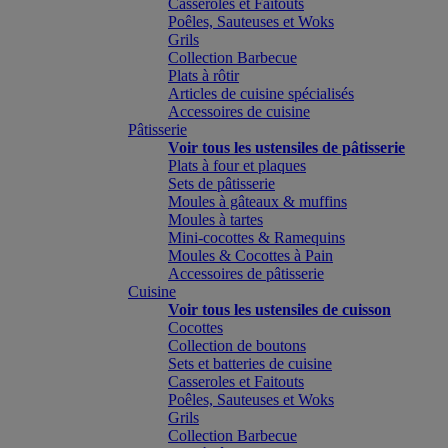
Casseroles et Faitouts
Poêles, Sauteuses et Woks
Grils
Collection Barbecue
Plats à rôtir
Articles de cuisine spécialisés
Accessoires de cuisine
Pâtisserie
Voir tous les ustensiles de pâtisserie
Plats à four et plaques
Sets de pâtisserie
Moules à gâteaux & muffins
Moules à tartes
Mini-cocottes & Ramequins
Moules & Cocottes à Pain
Accessoires de pâtisserie
Cuisine
Voir tous les ustensiles de cuisson
Cocottes
Collection de boutons
Sets et batteries de cuisine
Casseroles et Faitouts
Poêles, Sauteuses et Woks
Grils
Collection Barbecue