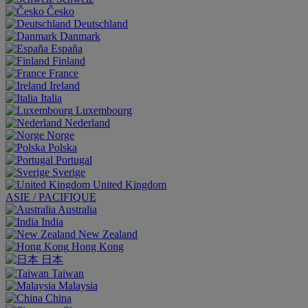
Česko
Deutschland
Danmark
España
Finland
France
Ireland
Italia
Luxembourg
Nederland
Norge
Polska
Portugal
Sverige
United Kingdom
ASIE / PACIFIQUE
Australia
India
New Zealand
Hong Kong
日本
Taiwan
Malaysia
China