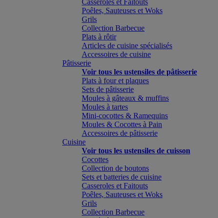
Casseroles et Faitouts
Poêles, Sauteuses et Woks
Grils
Collection Barbecue
Plats à rôtir
Articles de cuisine spécialisés
Accessoires de cuisine
Pâtisserie
Voir tous les ustensiles de pâtisserie
Plats à four et plaques
Sets de pâtisserie
Moules à gâteaux & muffins
Moules à tartes
Mini-cocottes & Ramequins
Moules & Cocottes à Pain
Accessoires de pâtisserie
Cuisine
Voir tous les ustensiles de cuisson
Cocottes
Collection de boutons
Sets et batteries de cuisine
Casseroles et Faitouts
Poêles, Sauteuses et Woks
Grils
Collection Barbecue