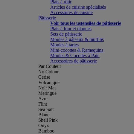
Plats à rôtir
Articles de cuisine spécialisés
Accessoires de cuisine
Pâtisserie
Voir tous les ustensiles de pâtisserie
Plats à four et plaques
Sets de pâtisserie
Moules à gâteaux & muffins
Moules à tartes
Mini-cocottes & Ramequins
Moules & Cocottes à Pain
Accessoires de pâtisserie
Par Couleur
No Colour
Cerise
Volcanique
Noir Mat
Meringue
Azur
Flint
Sea Salt
Blanc
Shell Pink
Onyx
Bamboo