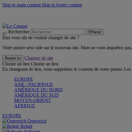
Skip to main content
Skip to footer content
Un set de 2 poignées en silicone offert* avec le code "CAD
Découvrez Les indispensables Le Creuset
CRAQUEZ
Découvrez la nouvelle couleur estivale de la gamme Nomade
CR
Rechercher
Effacer
Êtes vous sûr de vouloir changer de site ?
Votre panier sera vide sur le nouveau site. Mais ne vous inquiétez pas, 
Changer de site
Rester ici
Choisir un lieu
Choisir un lieu
En changeant de lieu, vous supprimez le contenu de votre panier. Les 
EUROPE
ASIE / PACIFIQUE
AMÉRIQUE DU NORD
AMÉRIQUE DU SUD
MOYEN-ORIENT
AFRIQUE
EUROPE
Österreich
België
Schweiz