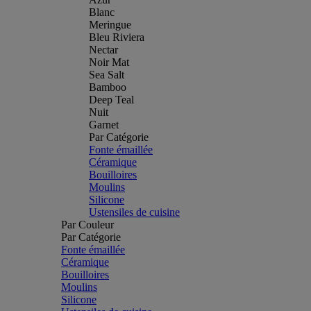
Blanc
Meringue
Bleu Riviera
Nectar
Noir Mat
Sea Salt
Bamboo
Deep Teal
Nuit
Garnet
Par Catégorie
Fonte émaillée
Céramique
Bouilloires
Moulins
Silicone
Ustensiles de cuisine
Par Couleur
Par Catégorie
Fonte émaillée
Céramique
Bouilloires
Moulins
Silicone