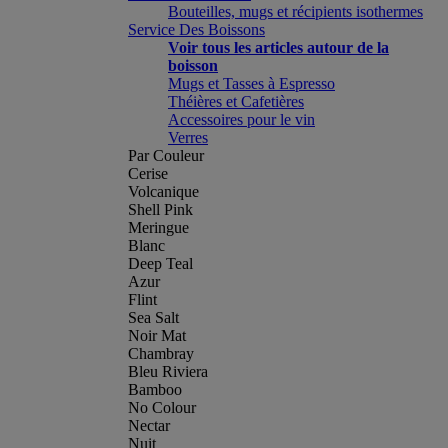
Bouteilles, mugs et récipients isothermes
Service Des Boissons
Voir tous les articles autour de la
boisson
Mugs et Tasses à Espresso
Théières et Cafetières
Accessoires pour le vin
Verres
Par Couleur
Cerise
Volcanique
Shell Pink
Meringue
Blanc
Deep Teal
Azur
Flint
Sea Salt
Noir Mat
Chambray
Bleu Riviera
Bamboo
No Colour
Nectar
Nuit