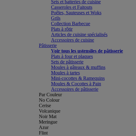
Sets et batteries de cuisine
Casseroles et Faitouts
Poêles, Sauteuses et Woks
Grils
Collection Barbecue
Plats à rôtir
Articles de cuisine spécialisés
Accessoires de cuisine
Pâtisserie
Voir tous les ustensiles de pâtisserie
Plats à four et plaques
Sets de pâtisserie
Moules à gâteaux & muffins
Moules à tartes
Mini-cocottes & Ramequins
Moules & Cocottes à Pain
Accessoires de pâtisserie
Par Couleur
No Colour
Cerise
Volcanique
Noir Mat
Meringue
Azur
Flint