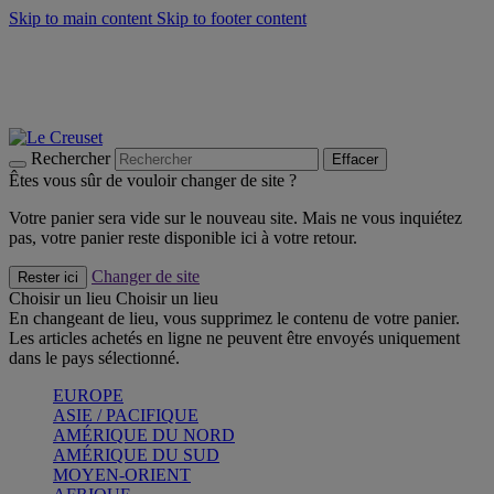
Skip to main content
Skip to footer content
Un set de 2 poignées en silicone offert* avec le code
"CADEAUPOIGNEES"
CRAQUEZ
Découvrez Les indispensables Le Creuset
CRAQUEZ
Découvrez la nouvelle couleur estivale de la gamme Nomade
CRAQUEZ
Rechercher
Effacer
Êtes vous sûr de vouloir changer de site ?
Votre panier sera vide sur le nouveau site. Mais ne vous inquiétez
pas, votre panier reste disponible ici à votre retour.
Changer de site
Rester ici
Choisir un lieu
Choisir un lieu
En changeant de lieu, vous supprimez le contenu de votre panier.
Les articles achetés en ligne ne peuvent être envoyés uniquement
dans le pays sélectionné.
EUROPE
ASIE / PACIFIQUE
AMÉRIQUE DU NORD
AMÉRIQUE DU SUD
MOYEN-ORIENT