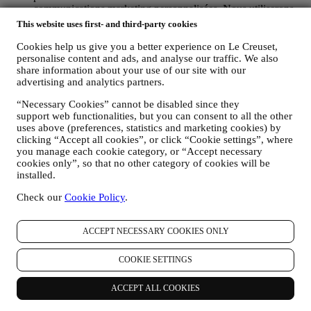
communications marketing personnalisées. Nous utiliserons
ces informations pour gérer nos publicités sur d’autres sites,
This website uses first- and third-party cookies
accorder l’accès à un contenu particulier, adapter le contenu
ou les offres que vous voyez sur le site Web ou, si vous avez
Cookies help us give you a better experience on Le Creuset,
consenti à vous abonner à nos communications marketing,
personalise content and ads, and analyse our traffic. We also
share information about your use of our site with our
pour vous envoyer des communications pertinentes qui
advertising and analytics partners.
pourraient vous intéresser / des messages que nous croyons
que vous pourriez aimer. Il n’y aura pas d’autres effets.
“Necessary Cookies” cannot be disabled since they
L’utilisation des cookies est soumise à votre consentement. Si
support web functionalities, but you can consent to all the other
vous ne souhaitez pas que ces informations soient utilisées
uses above (preferences, statistics and marketing cookies) by
pour vous présenter des publicités, du contenu ou des
clicking “Accept all cookies”, or click “Cookie settings”, where
messages en fonction de vos intérêts, vous pouvez limiter
you manage each cookie category, or “Accept necessary
l’utilisation des informations sur vos actions en ligne en gérant
cookies only”, so that no other category of cookies will be
vos paramètres en matière de cookies (veuillez toutefois noter
installed.
que certains cookies sont nécessaires pour utiliser le site Web).
Veuillez noter que cela ne vous empêche pas de recevoir des
Check our
Cookie Policy
.
publicités, des offres ou des messages. Vous continuerez à
recevoir des publicités, des offres ou des messages
ACCEPT NECESSARY COOKIES ONLY
génériques. Pour plus d’informations sur la façon dont nous
utilisons les cookies et savoir comment vous pouvez les
supprimer, consultez notre
Politique en matière de cookies
.
COOKIE SETTINGS
AVIS PRODUITS : Si vous avez acheté l'un de nos produits,
nous pouvons vous envoyer un courrier électronique pour
ACCEPT ALL COOKIES
vous demander votre avis sur ce produit. Nous sommes
intéressés par les commentaires de nos clients (s'ils souhaitent