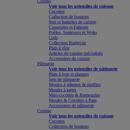
Cuisine
Voir tous les ustensiles de cuisson
Cocottes
Collection de boutons
Sets et batteries de cuisine
Casseroles et Faitouts
Poêles, Sauteuses et Woks
Grils
Collection Barbecue
Plats à rôtir
Articles de cuisine spécialisés
Accessoires de cuisine
Pâtisserie
Voir tous les ustensiles de pâtisserie
Plats à four et plaques
Sets de pâtisserie
Moules à gâteaux & muffins
Moules à tartes
Mini-cocottes & Ramequins
Moules & Cocottes à Pain
Accessoires de pâtisserie
Cuisine
Voir tous les ustensiles de cuisson
Cocottes
Collection de boutons