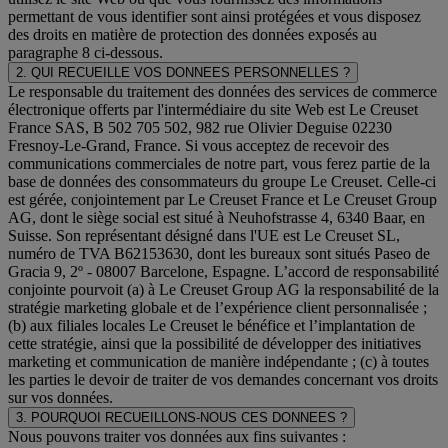
permettant de vous identifier sont ainsi protégées et vous disposez
des droits en matière de protection des données exposés au
paragraphe 8 ci-dessous.
2. QUI RECUEILLE VOS DONNEES PERSONNELLES ?
Le responsable du traitement des données des services de commerce
électronique offerts par l'intermédiaire du site Web est Le Creuset
France SAS, B 502 705 502, 982 rue Olivier Deguise 02230
Fresnoy-Le-Grand, France. Si vous acceptez de recevoir des
communications commerciales de notre part, vous ferez partie de la
base de données des consommateurs du groupe Le Creuset. Celle-ci
est gérée, conjointement par Le Creuset France et Le Creuset Group
AG, dont le siège social est situé à Neuhofstrasse 4, 6340 Baar, en
Suisse. Son représentant désigné dans l'UE est Le Creuset SL,
numéro de TVA B62153630, dont les bureaux sont situés Paseo de
Gracia 9, 2º - 08007 Barcelone, Espagne. L’accord de responsabilité
conjointe pourvoit (a) à Le Creuset Group AG la responsabilité de la
stratégie marketing globale et de l’expérience client personnalisée ;
(b) aux filiales locales Le Creuset le bénéfice et l’implantation de
cette stratégie, ainsi que la possibilité de développer des initiatives
marketing et communication de manière indépendante ; (c) à toutes
les parties le devoir de traiter de vos demandes concernant vos droits
sur vos données.
3. POURQUOI RECUEILLONS-NOUS CES DONNEES ?
Nous pouvons traiter vos données aux fins suivantes :