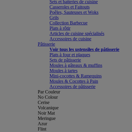
Sets et batteries de cuisine
Casseroles et Faitouts
Poêles, Sauteuses et Woks
Grils
Collection Barbecue
Plats à rôtir
Articles de cuisine spécialisés
Accessoires de cuisine
Pâtisserie
Voir tous les ustensiles de pâtisserie
Plats à four et plaques
Sets de pâtisserie
Moules à gâteaux & muffins
Moules à tartes
Mini-cocottes & Ramequins
Moules & Cocottes à Pain
Accessoires de pâtisserie
Par Couleur
No Colour
Cerise
Volcanique
Noir Mat
Meringue
Azur
Flint