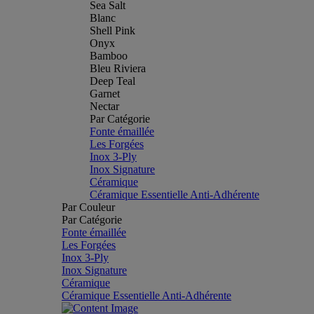
Sea Salt
Blanc
Shell Pink
Onyx
Bamboo
Bleu Riviera
Deep Teal
Garnet
Nectar
Par Catégorie
Fonte émaillée
Les Forgées
Inox 3-Ply
Inox Signature
Céramique
Céramique Essentielle Anti-Adhérente
Par Couleur
Par Catégorie
Fonte émaillée
Les Forgées
Inox 3-Ply
Inox Signature
Céramique
Céramique Essentielle Anti-Adhérente