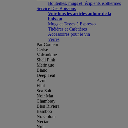
Bouteilles, mugs et récipients isothermes
Service Des Boissons
Voir tous les articles autour de la
boisson
Mugs et Tasses à Espresso
Théières et Cafetières
Accessoires pour le vin
Verres
Par Couleur
Cerise
Volcanique
Shell Pink
Meringue
Blanc
Deep Teal
Azur
Flint
Sea Salt
Noir Mat
Chambray
Bleu Riviera
Bamboo
No Colour
Nectar
Nuit