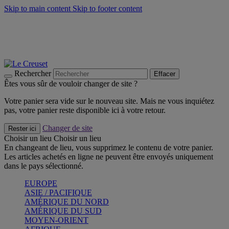
Skip to main content
Skip to footer content
Un set de 2 poignées en silicone offert* avec le code
"CADEAUPOIGNEES"
CRAQUEZ
Découvrez Les indispensables Le Creuset
CRAQUEZ
Découvrez la nouvelle couleur estivale de la gamme Nomade
CRAQUEZ
Rechercher
Effacer
Êtes vous sûr de vouloir changer de site ?
Votre panier sera vide sur le nouveau site. Mais ne vous inquiétez
pas, votre panier reste disponible ici à votre retour.
Changer de site
Rester ici
Choisir un lieu
Choisir un lieu
En changeant de lieu, vous supprimez le contenu de votre panier.
Les articles achetés en ligne ne peuvent être envoyés uniquement
dans le pays sélectionné.
EUROPE
ASIE / PACIFIQUE
AMÉRIQUE DU NORD
AMÉRIQUE DU SUD
MOYEN-ORIENT