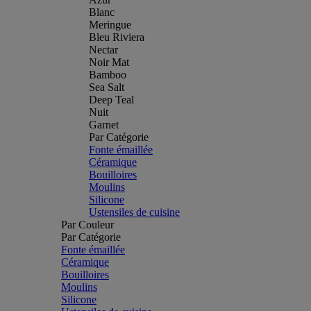
Blanc
Meringue
Bleu Riviera
Nectar
Noir Mat
Bamboo
Sea Salt
Deep Teal
Nuit
Garnet
Par Catégorie
Fonte émaillée
Céramique
Bouilloires
Moulins
Silicone
Ustensiles de cuisine
Par Couleur
Par Catégorie
Fonte émaillée
Céramique
Bouilloires
Moulins
Silicone