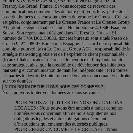
France SAS, B 502 705 502, 982 rue Olivier Deguise 02230
Fresnoy-Le-Grand, France. Si vous acceptez de recevoir des
communications commerciales de notre part, vous ferez partie de la
base de données des consommateurs du groupe Le Creuset. Celle-ci
est gérée, conjointement par Le Creuset France et Le Creuset Group
AG, dont le siège social est situé à Neuhofstrasse 4, 6340 Baar, en
Suisse. Son représentant désigné dans l'UE est Le Creuset SL,
numéro de TVA B62153630, dont les bureaux sont situés Paseo de
Gracia 9, 2º - 08007 Barcelone, Espagne. L’accord de responsabilité
conjointe pourvoit (a) à Le Creuset Group AG la responsabilité de la
stratégie marketing globale et de l’expérience client personnalisée ;
(b) aux filiales locales Le Creuset le bénéfice et l’implantation de
cette stratégie, ainsi que la possibilité de développer des initiatives
marketing et communication de manière indépendante ; (c) à toutes
les parties le devoir de traiter de vos demandes concernant vos droits
sur vos données.
3. POURQUOI RECUEILLONS-NOUS CES DONNEES ?
Nous pouvons traiter vos données aux fins suivantes :
POUR NOUS ACQUITTER DE NOS OBLIGATIONS
LEGALES : Nous pouvons être amenés à traiter certaines
données vous concernant afin de nous acquitter de nos
obligations légales et autres obligations découlant
d’instructions qui émanent des autorités publiques.
POUR CREER UN COMPTE LE CREUSET : Nous