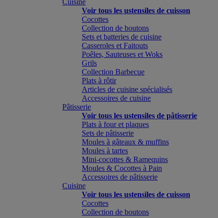
Cuisine
Voir tous les ustensiles de cuisson
Cocottes
Collection de boutons
Sets et batteries de cuisine
Casseroles et Faitouts
Poêles, Sauteuses et Woks
Grils
Collection Barbecue
Plats à rôtir
Articles de cuisine spécialisés
Accessoires de cuisine
Pâtisserie
Voir tous les ustensiles de pâtisserie
Plats à four et plaques
Sets de pâtisserie
Moules à gâteaux & muffins
Moules à tartes
Mini-cocottes & Ramequins
Moules & Cocottes à Pain
Accessoires de pâtisserie
Cuisine
Voir tous les ustensiles de cuisson
Cocottes
Collection de boutons