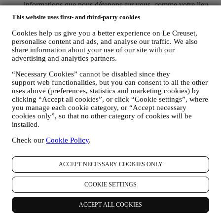
informations que nous détenons sur vous, comme votre lieu
de résidence ou votre historique d'achat, ou vos préférences
This website uses first- and third-party cookies
en lien avec nos produits. L’utilisation de vos données nous
permettra de mieux comprendre vos intérêts. Nous pourrons
Cookies help us give you a better experience on Le Creuset,
ainsi personnaliser nos messages pour les rendre plus
personalise content and ads, and analyse our traffic. We also
pertinents et intéressants. Il n’y aura pas d’autres effets. Nous
share information about your use of our site with our
recueillons également des statistiques concernant l’ouverture
advertising and analytics partners.
des courriers électroniques et les clics en utilisant les
“Necessary Cookies” cannot be disabled since they
technologies standard du secteur (incluant les pixels de suivi
support web functionalities, but you can consent to all the other
des e-mails) pour nous permettre de contrôler notre bulletin
uses above (preferences, statistics and marketing cookies) by
d’information. Ce traitement se fonde sur le consentement que
clicking “Accept all cookies”, or click “Cookie settings”, where
vous nous avez donné pour recevoir des communications
you manage each cookie category, or “Accept necessary
commerciales personnalisées. Le consentement peut être
cookies only”, so that no other category of cookies will be
exprimé lors de la collecte des données personnelles en
installed.
cochant la case appropriée.
Désabonnement
: Vous pouvez cesser de recevoir nos
Check our
Cookie Policy
.
communications marketing à tout moment, gratuitement, en
utilisant les méthodes indiquées dans chaque communication
(par exemple, pour vous désinscrire de la newsletter, vous
ACCEPT NECESSARY COOKIES ONLY
pouvez cliquer sur le lien de désinscription figurant au bas de
chaque e-mail). En tout état de cause, si vous souhaitez mettre
COOKIE SETTINGS
fin à l'une de nos activités marketing, veuillez nous envoyer
un courrier électronique à l'adresse privacy@lecreuset.com.
ACCEPT ALL COOKIES
Votre désinscription sera traitée dans les meilleurs délais, mais
dans certaines circonstances, il se peut que vous receviez