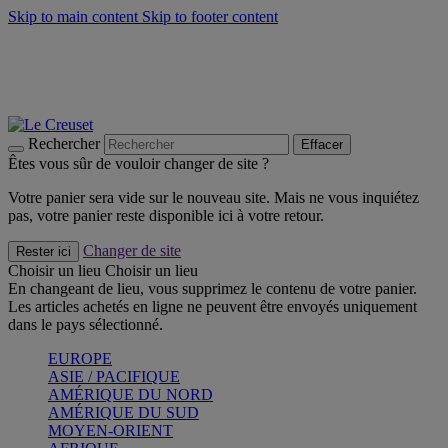
Skip to main content
Skip to footer content
Un set de 2 poignées en silicone offert* avec le code
"CADEAUPOIGNEES"
CRAQUEZ
Découvrez Les indispensables Le Creuset
CRAQUEZ
Découvrez la nouvelle couleur estivale de la gamme Nomade
CRAQUEZ
Rechercher
Effacer
Êtes vous sûr de vouloir changer de site ?
Votre panier sera vide sur le nouveau site. Mais ne vous inquiétez
pas, votre panier reste disponible ici à votre retour.
Changer de site
Rester ici
Choisir un lieu
Choisir un lieu
En changeant de lieu, vous supprimez le contenu de votre panier.
Les articles achetés en ligne ne peuvent être envoyés uniquement
dans le pays sélectionné.
EUROPE
ASIE / PACIFIQUE
AMÉRIQUE DU NORD
AMÉRIQUE DU SUD
MOYEN-ORIENT