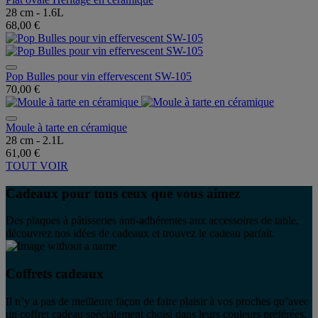
28 cm - 1.6L
68,00 €
Pop Bulles pour vin effervescent SW-105
70,00 €
Moule à tarte en céramique
28 cm - 2.1L
61,00 €
TOUT VOIR
Cadeaux pour tous ceux que vous aimez
Des plaques à pâtisseries anti-adhérentes aux accessoires de table,
découvrez nos idées de cadeaux et trouvez le cadeau parfait.
Coffrets cadeaux
Il n’y a pas de meilleure façon de faire plaisir à vos proches qu’avec
un coffret cadeau spécialement choisi dans leurs couleurs préférées.