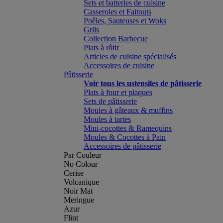
Sets et batteries de cuisine
Casseroles et Faitouts
Poêles, Sauteuses et Woks
Grils
Collection Barbecue
Plats à rôtir
Articles de cuisine spécialisés
Accessoires de cuisine
Pâtisserie
Voir tous les ustensiles de pâtisserie
Plats à four et plaques
Sets de pâtisserie
Moules à gâteaux & muffins
Moules à tartes
Mini-cocottes & Ramequins
Moules & Cocottes à Pain
Accessoires de pâtisserie
Par Couleur
No Colour
Cerise
Volcanique
Noir Mat
Meringue
Azur
Flint