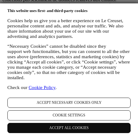
Nous pouvons recueillir des données personnelles auprès de vous
lorsque vous utilisez notre site Web (le « site Web »), lorsque vous
This website uses first- and third-party cookies
créez un compte Le Creuset, lorsque vous achetez un produit Le
Cookies help us give you a better experience on Le Creuset,
Creuset sur le site Web ou en boutique Signature et Outlet ou
personalise content and ads, and analyse our traffic. We also
lorsque vous vous abonnez à nos communications marketing. En
share information about your use of our site with our
fonction de votre demande ou de votre consentement, les données
advertising and analytics partners.
personnelles peuvent concerner :
“Necessary Cookies” cannot be disabled since they
le nom, le prénom, l'adresse électronique, la date de naissance
support web functionalities, but you can consent to all the other
et autres coordonnées (adresse et numéro de téléphone), la
uses above (preferences, statistics and marketing cookies) by
création d’un compte Le Creuset ou tout achat en tant
clicking “Accept all cookies”, or click “Cookie settings”, where
qu’utilisateur invité, ou l’abonnement à nos communications
you manage each cookie category, or “Accept necessary
marketing sur le site Web ou en magasin.
cookies only”, so that no other category of cookies will be
vos données d’achat, par exemple la date et l’heure d’achat,
installed.
les données de livraison, les données de produit et de
Check our
Cookie Policy
.
paiement, ainsi que les données nécessaires à la gestion de vos
commandes.
les données relatives à votre historique de navigation en ligne
ACCEPT NECESSARY COOKIES ONLY
(par exemple les identifiants en ligne tels que votre adresse IP,
la version du navigateur, le système d’exploitation, la durée de
la visite, les visites successives, l’origine géographique),
COOKIE SETTINGS
recueillies pendant vos visites sur le site Web (que vous soyez
un utilisateur enregistré ou non), en ayant recours à des
ACCEPT ALL COOKIES
journaux ou des technologies de suivi telles que les « cookies
» ou autre technologie (incluant les pixels de suivi des e-