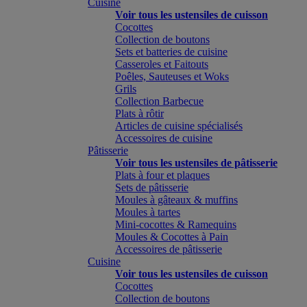
Cuisine
Voir tous les ustensiles de cuisson
Cocottes
Collection de boutons
Sets et batteries de cuisine
Casseroles et Faitouts
Poêles, Sauteuses et Woks
Grils
Collection Barbecue
Plats à rôtir
Articles de cuisine spécialisés
Accessoires de cuisine
Pâtisserie
Voir tous les ustensiles de pâtisserie
Plats à four et plaques
Sets de pâtisserie
Moules à gâteaux & muffins
Moules à tartes
Mini-cocottes & Ramequins
Moules & Cocottes à Pain
Accessoires de pâtisserie
Cuisine
Voir tous les ustensiles de cuisson
Cocottes
Collection de boutons