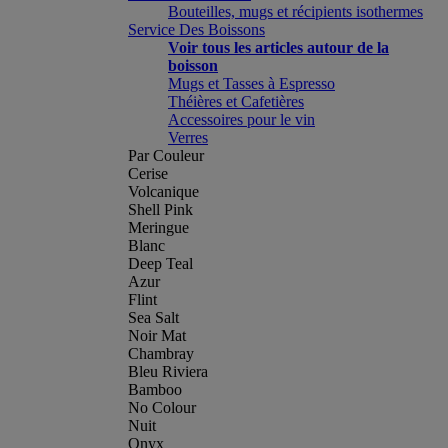
Bouteilles, mugs et récipients isothermes
Service Des Boissons
Voir tous les articles autour de la
boisson
Mugs et Tasses à Espresso
Théières et Cafetières
Accessoires pour le vin
Verres
Par Couleur
Cerise
Volcanique
Shell Pink
Meringue
Blanc
Deep Teal
Azur
Flint
Sea Salt
Noir Mat
Chambray
Bleu Riviera
Bamboo
No Colour
Nuit
Onyx