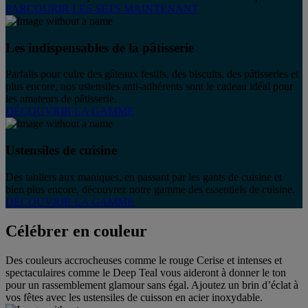
PARCOURIR LES SETS MAINTENANT
Les indispensables de la pâtisserie
Parfaits pour cuire des gâteaux festifs, des biscuits, des pâtisseries et
plus encore, nos ustensiles anti-adhérents sont le cadeau idéal pour
les amateurs de pâtisserie.
DÉCOUVRIR LA GAMME
Ustensiles de cuisine
Des tabliers aux maniques, en passant par les gants de cuisine et
bien plus encore, découvrez notre gamme des essentiels de cuisine.
DÉCOUVRIR LA GAMME
Célébrer en couleur
Des couleurs accrocheuses comme le rouge Cerise et intenses et
spectaculaires comme le Deep Teal vous aideront à donner le ton
pour un rassemblement glamour sans égal. Ajoutez un brin d’éclat à
vos fêtes avec les ustensiles de cuisson en acier inoxydable.