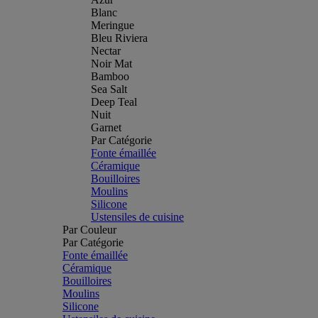
Blanc
Meringue
Bleu Riviera
Nectar
Noir Mat
Bamboo
Sea Salt
Deep Teal
Nuit
Garnet
Par Catégorie
Fonte émaillée
Céramique
Bouilloires
Moulins
Silicone
Ustensiles de cuisine
Par Couleur
Par Catégorie
Fonte émaillée
Céramique
Bouilloires
Moulins
Silicone