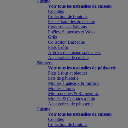
Cuisine
Voir tous les ustensiles de cuisson
Cocottes
Collection de boutons
Sets et batteries de cuisine
Casseroles et Faitouts
Poêles, Sauteuses et Woks
Grils
Collection Barbecue
Plats à rôtir
Articles de cuisine spécialisés
Accessoires de cuisine
Pâtisserie
Voir tous les ustensiles de pâtisserie
Plats à four et plaques
Sets de pâtisserie
Moules à gâteaux & muffins
Moules à tartes
Mini-cocottes & Ramequins
Moules & Cocottes à Pain
Accessoires de pâtisserie
Cuisine
Voir tous les ustensiles de cuisson
Cocottes
Collection de boutons