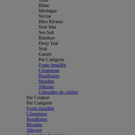
Blanc
Meringue
Nectar
Bleu Riviera
Noir Mat
Sea Salt
Bamboo
Deep Teal
Nuit
Garnet
Par Catégorie
Fonte émaillée
Céramique
Bouilloires
Moulins
Silicone
Ustensiles de cuisine
Par Couleur
Par Catégorie
Fonte émaillée
Céramique
Bouilloires
Moulins
Silicone