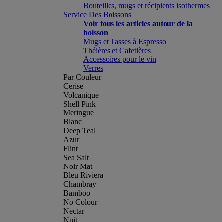
Bouteilles, mugs et récipients isothermes
Service Des Boissons
Voir tous les articles autour de la
boisson
Mugs et Tasses à Espresso
Théières et Cafetières
Accessoires pour le vin
Verres
Par Couleur
Cerise
Volcanique
Shell Pink
Meringue
Blanc
Deep Teal
Azur
Flint
Sea Salt
Noir Mat
Bleu Riviera
Chambray
Bamboo
No Colour
Nectar
Nuit