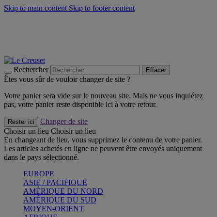
Skip to main content
Skip to footer content
Un set de 2 poignées en silicone offert* avec le code
"CADEAUPOIGNEES"
CRAQUEZ
Découvrez Les indispensables Le Creuset
CRAQUEZ
Découvrez la nouvelle couleur estivale de la gamme Nomade
CRAQUEZ
Rechercher
Effacer
Êtes vous sûr de vouloir changer de site ?
Votre panier sera vide sur le nouveau site. Mais ne vous inquiétez
pas, votre panier reste disponible ici à votre retour.
Changer de site
Rester ici
Choisir un lieu
Choisir un lieu
En changeant de lieu, vous supprimez le contenu de votre panier.
Les articles achetés en ligne ne peuvent être envoyés uniquement
dans le pays sélectionné.
EUROPE
ASIE / PACIFIQUE
AMÉRIQUE DU NORD
AMÉRIQUE DU SUD
MOYEN-ORIENT