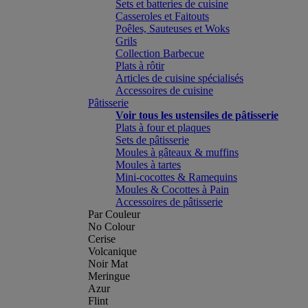
Sets et batteries de cuisine
Casseroles et Faitouts
Poêles, Sauteuses et Woks
Grils
Collection Barbecue
Plats à rôtir
Articles de cuisine spécialisés
Accessoires de cuisine
Pâtisserie
Voir tous les ustensiles de pâtisserie
Plats à four et plaques
Sets de pâtisserie
Moules à gâteaux & muffins
Moules à tartes
Mini-cocottes & Ramequins
Moules & Cocottes à Pain
Accessoires de pâtisserie
Par Couleur
No Colour
Cerise
Volcanique
Noir Mat
Meringue
Azur
Flint