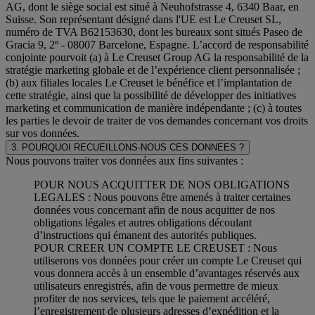
AG, dont le siège social est situé à Neuhofstrasse 4, 6340 Baar, en
Suisse. Son représentant désigné dans l'UE est Le Creuset SL,
numéro de TVA B62153630, dont les bureaux sont situés Paseo de
Gracia 9, 2º - 08007 Barcelone, Espagne. L’accord de responsabilité
conjointe pourvoit (a) à Le Creuset Group AG la responsabilité de la
stratégie marketing globale et de l’expérience client personnalisée ;
(b) aux filiales locales Le Creuset le bénéfice et l’implantation de
cette stratégie, ainsi que la possibilité de développer des initiatives
marketing et communication de manière indépendante ; (c) à toutes
les parties le devoir de traiter de vos demandes concernant vos droits
sur vos données.
3. POURQUOI RECUEILLONS-NOUS CES DONNEES ?
Nous pouvons traiter vos données aux fins suivantes :
POUR NOUS ACQUITTER DE NOS OBLIGATIONS
LEGALES : Nous pouvons être amenés à traiter certaines
données vous concernant afin de nous acquitter de nos
obligations légales et autres obligations découlant
d’instructions qui émanent des autorités publiques.
POUR CREER UN COMPTE LE CREUSET : Nous
utiliserons vos données pour créer un compte Le Creuset qui
vous donnera accès à un ensemble d’avantages réservés aux
utilisateurs enregistrés, afin de vous permettre de mieux
profiter de nos services, tels que le paiement accéléré,
l’enregistrement de plusieurs adresses d’expédition et la