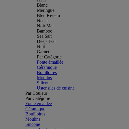
Blanc
Meringue
Bleu Riviera
Nectar
Noir Mat
Bamboo
Sea Salt
Deep Teal
Nuit
Garnet
Par Catégorie
Fonte émaillée
Céramique
Bouilloires
Moulins
Silicone
Ustensiles de cuisine
Par Couleur
Par Catégorie
Fonte émaillée
Céramique
Bouilloires
Moulins
Silicone