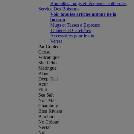
Bouteilles, mugs et récipients isothermes
Service Des Boissons
Voir tous les articles autour de la
boisson
Mugs et Tasses à Espresso
Théières et Cafetières
Accessoires pour le vin
Verres
Par Couleur
Cerise
Volcanique
Shell Pink
Meringue
Blanc
Deep Teal
Azur
Flint
Sea Salt
Noir Mat
Chambray
Bleu Riviera
Bamboo
No Colour
Nectar
Nuit