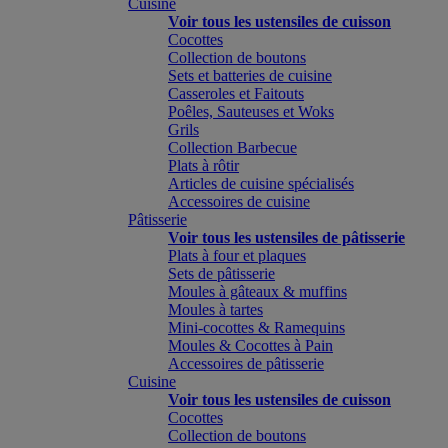
Cuisine
Voir tous les ustensiles de cuisson
Cocottes
Collection de boutons
Sets et batteries de cuisine
Casseroles et Faitouts
Poêles, Sauteuses et Woks
Grils
Collection Barbecue
Plats à rôtir
Articles de cuisine spécialisés
Accessoires de cuisine
Pâtisserie
Voir tous les ustensiles de pâtisserie
Plats à four et plaques
Sets de pâtisserie
Moules à gâteaux & muffins
Moules à tartes
Mini-cocottes & Ramequins
Moules & Cocottes à Pain
Accessoires de pâtisserie
Cuisine
Voir tous les ustensiles de cuisson
Cocottes
Collection de boutons