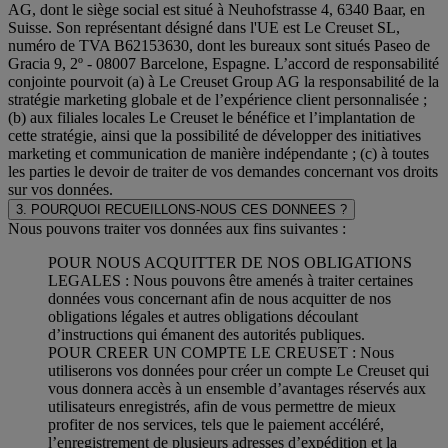
AG, dont le siège social est situé à Neuhofstrasse 4, 6340 Baar, en
Suisse. Son représentant désigné dans l'UE est Le Creuset SL,
numéro de TVA B62153630, dont les bureaux sont situés Paseo de
Gracia 9, 2º - 08007 Barcelone, Espagne. L’accord de responsabilité
conjointe pourvoit (a) à Le Creuset Group AG la responsabilité de la
stratégie marketing globale et de l’expérience client personnalisée ;
(b) aux filiales locales Le Creuset le bénéfice et l’implantation de
cette stratégie, ainsi que la possibilité de développer des initiatives
marketing et communication de manière indépendante ; (c) à toutes
les parties le devoir de traiter de vos demandes concernant vos droits
sur vos données.
3. POURQUOI RECUEILLONS-NOUS CES DONNEES ?
Nous pouvons traiter vos données aux fins suivantes :
POUR NOUS ACQUITTER DE NOS OBLIGATIONS
LEGALES : Nous pouvons être amenés à traiter certaines
données vous concernant afin de nous acquitter de nos
obligations légales et autres obligations découlant
d’instructions qui émanent des autorités publiques.
POUR CREER UN COMPTE LE CREUSET : Nous
utiliserons vos données pour créer un compte Le Creuset qui
vous donnera accès à un ensemble d’avantages réservés aux
utilisateurs enregistrés, afin de vous permettre de mieux
profiter de nos services, tels que le paiement accéléré,
l’enregistrement de plusieurs adresses d’expédition et la