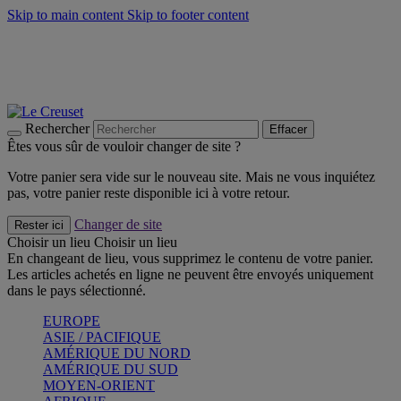
Skip to main content
Skip to footer content
Un set de 2 poignées en silicone offert* avec le code
"CADEAUPOIGNEES"
CRAQUEZ
Découvrez Les indispensables Le Creuset
CRAQUEZ
Découvrez la nouvelle couleur estivale de la gamme Nomade
CRAQUEZ
Rechercher
Effacer
Êtes vous sûr de vouloir changer de site ?
Votre panier sera vide sur le nouveau site. Mais ne vous inquiétez
pas, votre panier reste disponible ici à votre retour.
Changer de site
Rester ici
Choisir un lieu
Choisir un lieu
En changeant de lieu, vous supprimez le contenu de votre panier.
Les articles achetés en ligne ne peuvent être envoyés uniquement
dans le pays sélectionné.
EUROPE
ASIE / PACIFIQUE
AMÉRIQUE DU NORD
AMÉRIQUE DU SUD
MOYEN-ORIENT