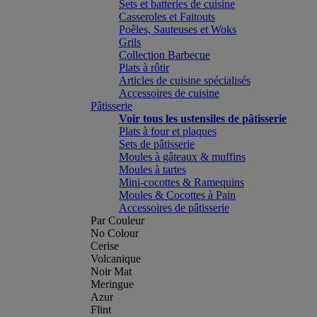
Sets et batteries de cuisine
Casseroles et Faitouts
Poêles, Sauteuses et Woks
Grils
Collection Barbecue
Plats à rôtir
Articles de cuisine spécialisés
Accessoires de cuisine
Pâtisserie
Voir tous les ustensiles de pâtisserie
Plats à four et plaques
Sets de pâtisserie
Moules à gâteaux & muffins
Moules à tartes
Mini-cocottes & Ramequins
Moules & Cocottes à Pain
Accessoires de pâtisserie
Par Couleur
No Colour
Cerise
Volcanique
Noir Mat
Meringue
Azur
Flint