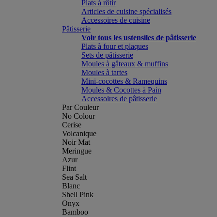
Plats à rôtir
Articles de cuisine spécialisés
Accessoires de cuisine
Pâtisserie
Voir tous les ustensiles de pâtisserie
Plats à four et plaques
Sets de pâtisserie
Moules à gâteaux & muffins
Moules à tartes
Mini-cocottes & Ramequins
Moules & Cocottes à Pain
Accessoires de pâtisserie
Par Couleur
No Colour
Cerise
Volcanique
Noir Mat
Meringue
Azur
Flint
Sea Salt
Blanc
Shell Pink
Onyx
Bamboo