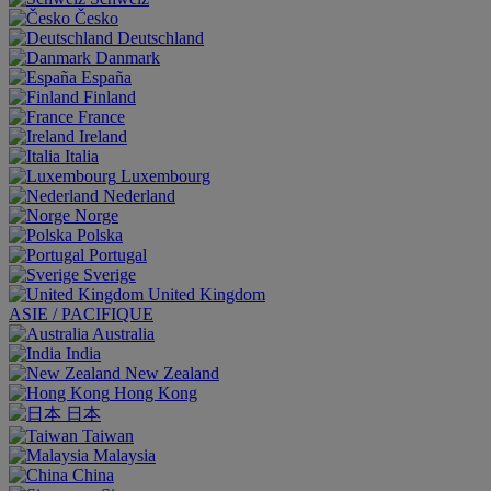
Česko
Deutschland
Danmark
España
Finland
France
Ireland
Italia
Luxembourg
Nederland
Norge
Polska
Portugal
Sverige
United Kingdom
ASIE / PACIFIQUE
Australia
India
New Zealand
Hong Kong
日本
Taiwan
Malaysia
China