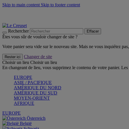
Skip to main content
Skip to footer content
Un set de 2 poignées en silicone offert* avec le code "CAD
Découvrez Les indispensables Le Creuset
CRAQUEZ
Découvrez la nouvelle couleur estivale de la gamme Nomade
CR
Rechercher
Effacer
Êtes vous sûr de vouloir changer de site ?
Votre panier sera vide sur le nouveau site. Mais ne vous inquiétez pas, 
Changer de site
Rester ici
Choisir un lieu
Choisir un lieu
En changeant de lieu, vous supprimez le contenu de votre panier. Les 
EUROPE
ASIE / PACIFIQUE
AMÉRIQUE DU NORD
AMÉRIQUE DU SUD
MOYEN-ORIENT
AFRIQUE
EUROPE
Österreich
België
Schweiz