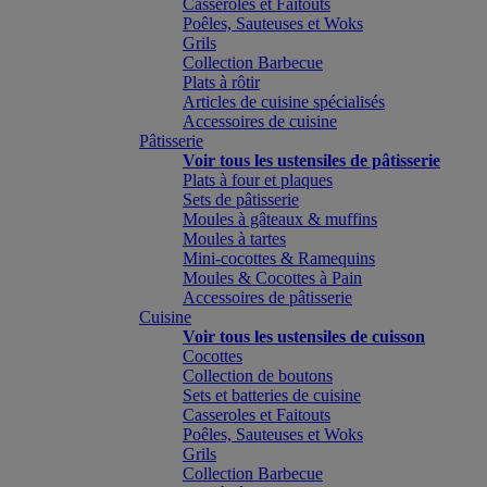
Casseroles et Faitouts
Poêles, Sauteuses et Woks
Grils
Collection Barbecue
Plats à rôtir
Articles de cuisine spécialisés
Accessoires de cuisine
Pâtisserie
Voir tous les ustensiles de pâtisserie
Plats à four et plaques
Sets de pâtisserie
Moules à gâteaux & muffins
Moules à tartes
Mini-cocottes & Ramequins
Moules & Cocottes à Pain
Accessoires de pâtisserie
Cuisine
Voir tous les ustensiles de cuisson
Cocottes
Collection de boutons
Sets et batteries de cuisine
Casseroles et Faitouts
Poêles, Sauteuses et Woks
Grils
Collection Barbecue