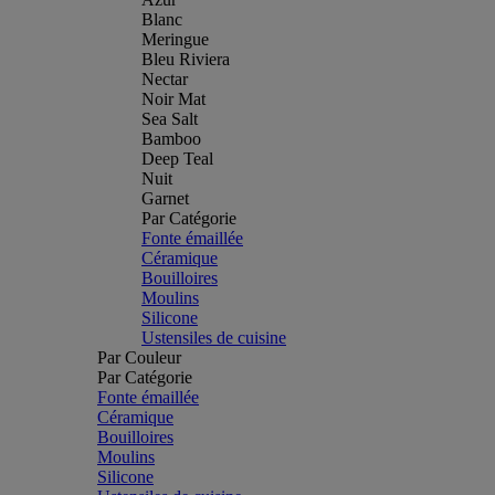
Blanc
Meringue
Bleu Riviera
Nectar
Noir Mat
Sea Salt
Bamboo
Deep Teal
Nuit
Garnet
Par Catégorie
Fonte émaillée
Céramique
Bouilloires
Moulins
Silicone
Ustensiles de cuisine
Par Couleur
Par Catégorie
Fonte émaillée
Céramique
Bouilloires
Moulins
Silicone