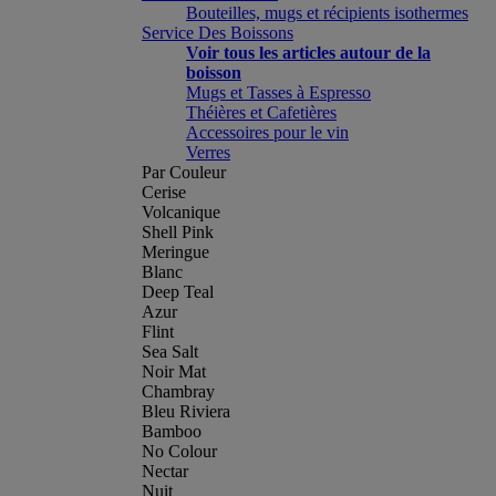
Bouteilles, mugs et récipients isothermes
Service Des Boissons
Voir tous les articles autour de la
boisson
Mugs et Tasses à Espresso
Théières et Cafetières
Accessoires pour le vin
Verres
Par Couleur
Cerise
Volcanique
Shell Pink
Meringue
Blanc
Deep Teal
Azur
Flint
Sea Salt
Noir Mat
Chambray
Bleu Riviera
Bamboo
No Colour
Nectar
Nuit