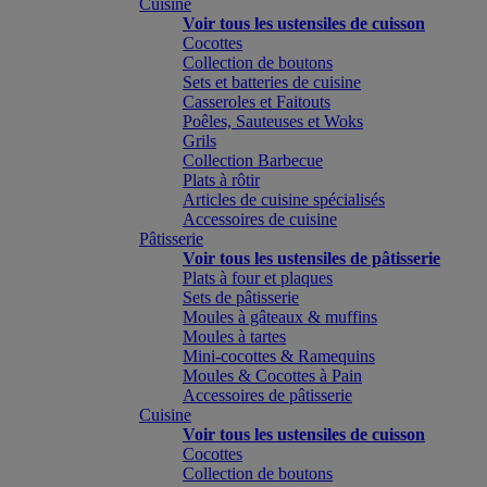
Cuisine
Voir tous les ustensiles de cuisson
Cocottes
Collection de boutons
Sets et batteries de cuisine
Casseroles et Faitouts
Poêles, Sauteuses et Woks
Grils
Collection Barbecue
Plats à rôtir
Articles de cuisine spécialisés
Accessoires de cuisine
Pâtisserie
Voir tous les ustensiles de pâtisserie
Plats à four et plaques
Sets de pâtisserie
Moules à gâteaux & muffins
Moules à tartes
Mini-cocottes & Ramequins
Moules & Cocottes à Pain
Accessoires de pâtisserie
Cuisine
Voir tous les ustensiles de cuisson
Cocottes
Collection de boutons