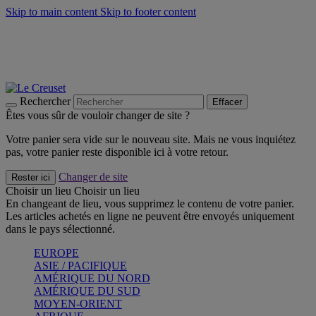
Skip to main content
Skip to footer content
Un set de 2 poignées en silicone offert* avec le code
"CADEAUPOIGNEES"
CRAQUEZ
Découvrez Les indispensables Le Creuset
CRAQUEZ
Découvrez la nouvelle couleur estivale de la gamme Nomade
CRAQUEZ
Rechercher
Effacer
Êtes vous sûr de vouloir changer de site ?
Votre panier sera vide sur le nouveau site. Mais ne vous inquiétez
pas, votre panier reste disponible ici à votre retour.
Changer de site
Rester ici
Choisir un lieu
Choisir un lieu
En changeant de lieu, vous supprimez le contenu de votre panier.
Les articles achetés en ligne ne peuvent être envoyés uniquement
dans le pays sélectionné.
EUROPE
ASIE / PACIFIQUE
AMÉRIQUE DU NORD
AMÉRIQUE DU SUD
MOYEN-ORIENT