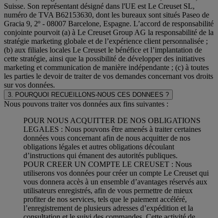
Suisse. Son représentant désigné dans l'UE est Le Creuset SL,
numéro de TVA B62153630, dont les bureaux sont situés Paseo de
Gracia 9, 2º - 08007 Barcelone, Espagne. L’accord de responsabilité
conjointe pourvoit (a) à Le Creuset Group AG la responsabilité de la
stratégie marketing globale et de l’expérience client personnalisée ;
(b) aux filiales locales Le Creuset le bénéfice et l’implantation de
cette stratégie, ainsi que la possibilité de développer des initiatives
marketing et communication de manière indépendante ; (c) à toutes
les parties le devoir de traiter de vos demandes concernant vos droits
sur vos données.
3. POURQUOI RECUEILLONS-NOUS CES DONNEES ?
Nous pouvons traiter vos données aux fins suivantes :
POUR NOUS ACQUITTER DE NOS OBLIGATIONS
LEGALES : Nous pouvons être amenés à traiter certaines
données vous concernant afin de nous acquitter de nos
obligations légales et autres obligations découlant
d’instructions qui émanent des autorités publiques.
POUR CREER UN COMPTE LE CREUSET : Nous
utiliserons vos données pour créer un compte Le Creuset qui
vous donnera accès à un ensemble d’avantages réservés aux
utilisateurs enregistrés, afin de vous permettre de mieux
profiter de nos services, tels que le paiement accéléré,
l’enregistrement de plusieurs adresses d’expédition et la
consultation et le suivi des commandes. Cette activité de