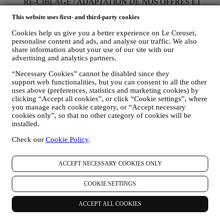
RE-CIBLAGE / ADAPTATION DE NOS OFFRES ET
AMELIORATION DE L’EXPERIENCE CLIENT : Nous
This website uses first- and third-party cookies
souhaitons utiliser vos données pour adapter nos services et
offres selon vos besoins et préférences afin de vous offrir une
Cookies help us give you a better experience on Le Creuset,
expérience client personnalisée. À cette fin, nous analyserons
personalise content and ads, and analyse our traffic. We also
vos habitudes ou vos intérêts, par exemple en lien avec les
share information about your use of our site with our
produits les plus consultés, vos interactions avec nous sur les
advertising and analytics partners.
réseaux sociaux, les pages de notre site Web que vous
consultez, le contenu de nos offres que vous lisez, etc. Nous
“Necessary Cookies” cannot be disabled since they
procéderons à cette analyse principalement en ayant recours à
support web functionalities, but you can consent to all the other
des cookies et technologies similaires (incluant les pixels de
uses above (preferences, statistics and marketing cookies) by
clicking “Accept all cookies”, or click “Cookie settings”, where
suivi des e-mails) et également grâce à vos données et à vos
you manage each cookie category, or “Accept necessary
préférences collectées lors de votre abonnement à nos
cookies only”, so that no other category of cookies will be
communications marketing personnalisées. Nous utiliserons
installed.
ces informations pour gérer nos publicités sur d’autres sites,
accorder l’accès à un contenu particulier, adapter le contenu
Check our
Cookie Policy
.
ou les offres que vous voyez sur le site Web ou, si vous avez
consenti à vous abonner à nos communications marketing,
pour vous envoyer des communications pertinentes qui
ACCEPT NECESSARY COOKIES ONLY
pourraient vous intéresser / des messages que nous croyons
que vous pourriez aimer. Il n’y aura pas d’autres effets.
COOKIE SETTINGS
L’utilisation des cookies est soumise à votre consentement. Si
vous ne souhaitez pas que ces informations soient utilisées
ACCEPT ALL COOKIES
pour vous présenter des publicités, du contenu ou des
messages en fonction de vos intérêts, vous pouvez limiter