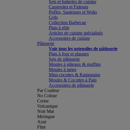
Sets et batteries de cuisine
Casseroles et Faitouts
Poêles, Sauteuses et Woks
Grils
Collection Barbecue
Plats à rôtir
Articles de cuisine spécialisés
Accessoires de cuisine
Pâtisserie
Voir tous les ustensiles de pâtisserie
Plats à four et plaques
Sets de pâtisserie
Moules à gâteaux & muffins
Moules à tartes
Mini-cocottes & Ramequins
Moules & Cocottes à Pain
Accessoires de pâtisserie
Par Couleur
No Colour
Cerise
Volcanique
Noir Mat
Meringue
Azur
Flint