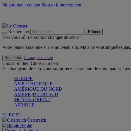
Skip to main content
Skip to footer content
Un set de 2 poignées en silicone offert* avec le code "CAD
Découvrez Les indispensables Le Creuset
CRAQUEZ
Découvrez la nouvelle couleur estivale de la gamme Nomade
CR
Rechercher
Effacer
Êtes vous sûr de vouloir changer de site ?
Votre panier sera vide sur le nouveau site. Mais ne vous inquiétez pas, 
Changer de site
Rester ici
Choisir un lieu
Choisir un lieu
En changeant de lieu, vous supprimez le contenu de votre panier. Les 
EUROPE
ASIE / PACIFIQUE
AMÉRIQUE DU NORD
AMÉRIQUE DU SUD
MOYEN-ORIENT
AFRIQUE
EUROPE
Österreich
België
Schweiz