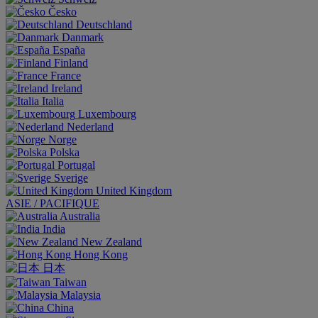
Česko
Deutschland
Danmark
España
Finland
France
Ireland
Italia
Luxembourg
Nederland
Norge
Polska
Portugal
Sverige
United Kingdom
ASIE / PACIFIQUE
Australia
India
New Zealand
Hong Kong
日本
Taiwan
Malaysia
China