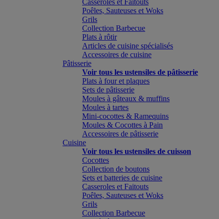
Casseroles et Faitouts
Poêles, Sauteuses et Woks
Grils
Collection Barbecue
Plats à rôtir
Articles de cuisine spécialisés
Accessoires de cuisine
Pâtisserie
Voir tous les ustensiles de pâtisserie
Plats à four et plaques
Sets de pâtisserie
Moules à gâteaux & muffins
Moules à tartes
Mini-cocottes & Ramequins
Moules & Cocottes à Pain
Accessoires de pâtisserie
Cuisine
Voir tous les ustensiles de cuisson
Cocottes
Collection de boutons
Sets et batteries de cuisine
Casseroles et Faitouts
Poêles, Sauteuses et Woks
Grils
Collection Barbecue