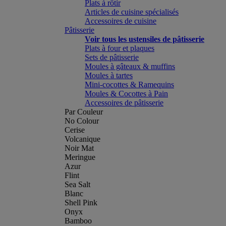
Plats à rôtir
Articles de cuisine spécialisés
Accessoires de cuisine
Pâtisserie
Voir tous les ustensiles de pâtisserie
Plats à four et plaques
Sets de pâtisserie
Moules à gâteaux & muffins
Moules à tartes
Mini-cocottes & Ramequins
Moules & Cocottes à Pain
Accessoires de pâtisserie
Par Couleur
No Colour
Cerise
Volcanique
Noir Mat
Meringue
Azur
Flint
Sea Salt
Blanc
Shell Pink
Onyx
Bamboo