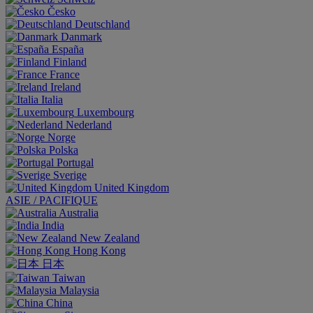
Česko
Deutschland
Danmark
España
Finland
France
Ireland
Italia
Luxembourg
Nederland
Norge
Polska
Portugal
Sverige
United Kingdom
ASIE / PACIFIQUE
Australia
India
New Zealand
Hong Kong
日本
Taiwan
Malaysia
China