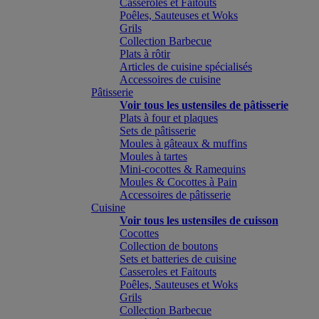
Casseroles et Faitouts
Poêles, Sauteuses et Woks
Grils
Collection Barbecue
Plats à rôtir
Articles de cuisine spécialisés
Accessoires de cuisine
Pâtisserie
Voir tous les ustensiles de pâtisserie
Plats à four et plaques
Sets de pâtisserie
Moules à gâteaux & muffins
Moules à tartes
Mini-cocottes & Ramequins
Moules & Cocottes à Pain
Accessoires de pâtisserie
Cuisine
Voir tous les ustensiles de cuisson
Cocottes
Collection de boutons
Sets et batteries de cuisine
Casseroles et Faitouts
Poêles, Sauteuses et Woks
Grils
Collection Barbecue