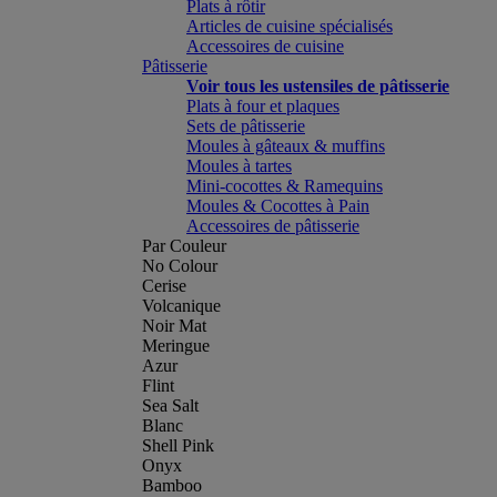
Plats à rôtir
Articles de cuisine spécialisés
Accessoires de cuisine
Pâtisserie
Voir tous les ustensiles de pâtisserie
Plats à four et plaques
Sets de pâtisserie
Moules à gâteaux & muffins
Moules à tartes
Mini-cocottes & Ramequins
Moules & Cocottes à Pain
Accessoires de pâtisserie
Par Couleur
No Colour
Cerise
Volcanique
Noir Mat
Meringue
Azur
Flint
Sea Salt
Blanc
Shell Pink
Onyx
Bamboo