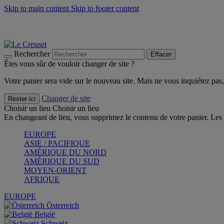
Skip to main content
Skip to footer content
Un set de 2 poignées en silicone offert* avec le code "CAD
Découvrez Les indispensables Le Creuset
CRAQUEZ
Découvrez la nouvelle couleur estivale de la gamme Nomade
CR
Rechercher
Effacer
Êtes vous sûr de vouloir changer de site ?
Votre panier sera vide sur le nouveau site. Mais ne vous inquiétez pas, 
Changer de site
Rester ici
Choisir un lieu
Choisir un lieu
En changeant de lieu, vous supprimez le contenu de votre panier. Les 
EUROPE
ASIE / PACIFIQUE
AMÉRIQUE DU NORD
AMÉRIQUE DU SUD
MOYEN-ORIENT
AFRIQUE
EUROPE
Österreich
België
Schweiz